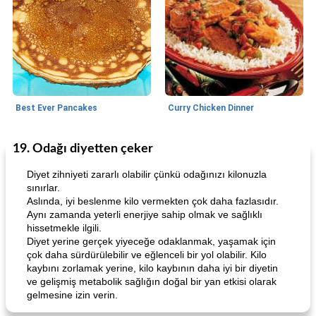
Best Ever Pancakes
Curry Chicken Dinner
19. Odağı diyetten çeker
World Cuisine
30
dakika
Breakfast
45
dakika
Diyet zihniyeti zararlı olabilir çünkü odağınızı kilonuzla
sınırlar.
Aslında, iyi beslenme kilo vermekten çok daha fazlasıdır.
Aynı zamanda yeterli enerjiye sahip olmak ve sağlıklı
hissetmekle ilgili.
Diyet yerine gerçek yiyeceğe odaklanmak, yaşamak için
çok daha sürdürülebilir ve eğlenceli bir yol olabilir. Kilo
kaybını zorlamak yerine, kilo kaybının daha iyi bir diyetin
ve gelişmiş metabolik sağlığın doğal bir yan etkisi olarak
Creamy Pesto Chicken
Best Ever Pancakes
gelmesine izin verin.