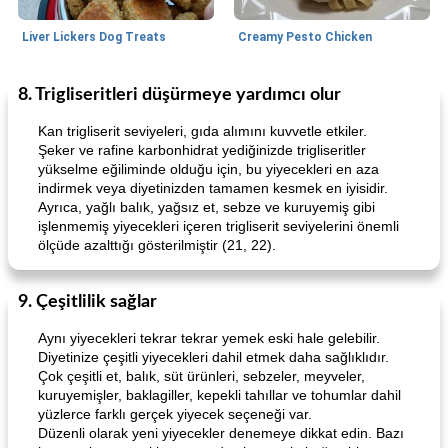
Liver Lickers Dog Treats
Creamy Pesto Chicken
8. Trigliseritleri düşürmeye yardımcı olur
Pork
40
dakika
Seafood
25
dakika
Kan trigliserit seviyeleri, gıda alımını kuvvetle etkiler.
Şeker ve rafine karbonhidrat yediğinizde trigliseritler
yükselme eğiliminde olduğu için, bu yiyecekleri en aza
indirmek veya diyetinizden tamamen kesmek en iyisidir.
Ayrıca, yağlı balık, yağsız et, sebze ve kuruyemiş gibi
işlenmemiş yiyecekleri içeren trigliserit seviyelerini önemli
ölçüde azalttığı gösterilmiştir (21, 22).
Lime, Chili and Brown Sugar Pork Chops
Hazelnut-Crusted Salmon
9. Çeşitlilik sağlar
Aynı yiyecekleri tekrar tekrar yemek eski hale gelebilir.
Diyetinize çeşitli yiyecekleri dahil etmek daha sağlıklıdır.
Çok çeşitli et, balık, süt ürünleri, sebzeler, meyveler,
kuruyemişler, baklagiller, kepekli tahıllar ve tohumlar dahil
yüzlerce farklı gerçek yiyecek seçeneği var.
Düzenli olarak yeni yiyecekler denemeye dikkat edin. Bazı