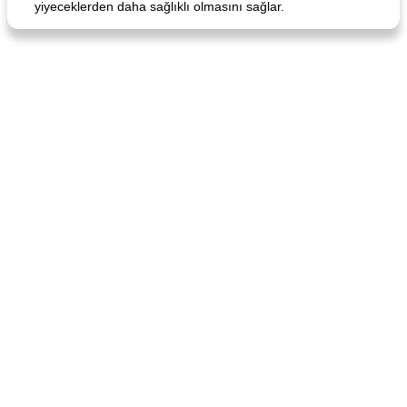
yiyeceklerden daha sağlıklı olmasını sağlar.
Curry Chicken Dinner
Mexican Cream (Fudge)