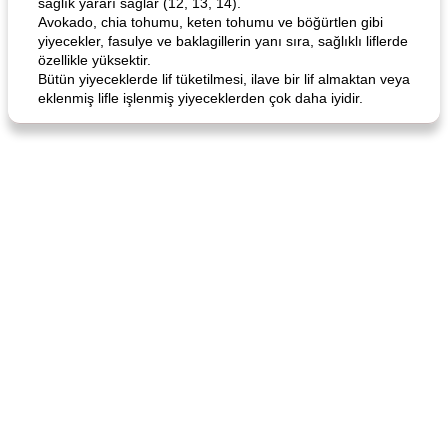
sağlık yararı sağlar (12, 13, 14).
Avokado, chia tohumu, keten tohumu ve böğürtlen gibi
yiyecekler, fasulye ve baklagillerin yanı sıra, sağlıklı liflerde
özellikle yüksektir.
Bütün yiyeceklerde lif tüketilmesi, ilave bir lif almaktan veya
eklenmiş lifle işlenmiş yiyeceklerden çok daha iyidir.
Angela's Awesome Enchiladas
Pop's Roast Turkey Sandwich