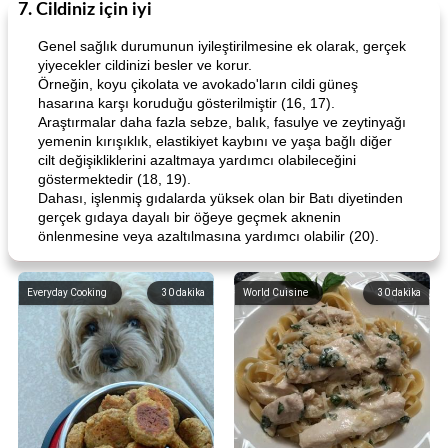
7. Cildiniz için iyi
Genel sağlık durumunun iyileştirilmesine ek olarak, gerçek
yiyecekler cildinizi besler ve korur.
Örneğin, koyu çikolata ve avokado'ların cildi güneş
hasarına karşı koruduğu gösterilmiştir (16, 17).
Araştırmalar daha fazla sebze, balık, fasulye ve zeytinyağı
yemenin kırışıklık, elastikiyet kaybını ve yaşa bağlı diğer
cilt değişikliklerini azaltmaya yardımcı olabileceğini
göstermektedir (18, 19).
Dahası, işlenmiş gıdalarda yüksek olan bir Batı diyetinden
gerçek gıdaya dayalı bir öğeye geçmek aknenin
önlenmesine veya azaltılmasına yardımcı olabilir (20).
Everyday Cooking
30
dakika
World Cuisine
30
dakika