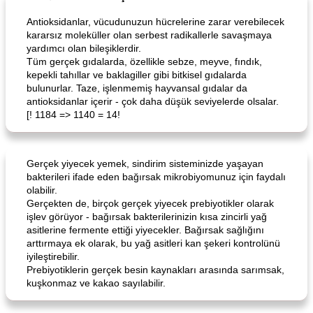
Antioksidanlar, vücudunuzun hücrelerine zarar verebilecek
kararsız moleküller olan serbest radikallerle savaşmaya
yardımcı olan bileşiklerdir.
Tüm gerçek gıdalarda, özellikle sebze, meyve, fındık,
kepekli tahıllar ve baklagiller gibi bitkisel gıdalarda
bulunurlar. Taze, işlenmemiş hayvansal gıdalar da
antioksidanlar içerir - çok daha düşük seviyelerde olsalar.
[! 1184 => 1140 = 14!
Gerçek yiyecek yemek, sindirim sisteminizde yaşayan
bakterileri ifade eden bağırsak mikrobiyomunuz için faydalı
olabilir.
Gerçekten de, birçok gerçek yiyecek prebiyotikler olarak
işlev görüyor - bağırsak bakterilerinizin kısa zincirli yağ
asitlerine fermente ettiği yiyecekler. Bağırsak sağlığını
arttırmaya ek olarak, bu yağ asitleri kan şekeri kontrolünü
iyileştirebilir.
Prebiyotiklerin gerçek besin kaynakları arasında sarımsak,
kuşkonmaz ve kakao sayılabilir.