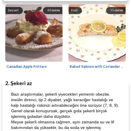
Dessert
40
dakika
Fruit
35
dakika
Canadian Apple Fritters
Baked Salmon with Coriander and Thyme
2. Şekeri az
Boneless Chicken Recipes
65
dakika
Candy
41
dakika
Bazı araştırmalar, şekerli yiyecekleri yemenin obezite,
insülin direnci, tip 2 diyabet, yağlı karaciğer hastalığı ve
kalp hastalığı riskinizi artırabileceğini öne sürüyor (7, 8, 9).
Genel olarak konuşursak, gerçek gıda şekerli birçok
işlenmiş gıdadan daha düşüktür.
Meyve şekerli olmasına rağmen, aynı zamanda su ve lif
bakımından da yüksektir, bu da soda ve işlenmiş