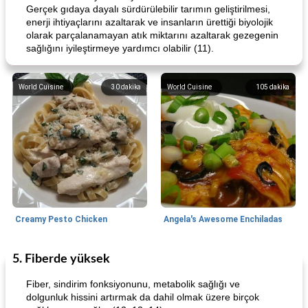
Gerçek gıdaya dayalı sürdürülebilir tarımın geliştirilmesi,
enerji ihtiyaçlarını azaltarak ve insanların ürettiği biyolojik
olarak parçalanamayan atık miktarını azaltarak gezegenin
sağlığını iyileştirmeye yardımcı olabilir (11).
World Cuisine
30
dakika
World Cuisine
105
dakika
Creamy Pesto Chicken
Angela's Awesome Enchiladas
5. Fiberde yüksek
World Cuisine
105
dakika
Lunch/Snacks
12
dakika
Fiber, sindirim fonksiyonunu, metabolik sağlığı ve
dolgunluk hissini artırmak da dahil olmak üzere birçok