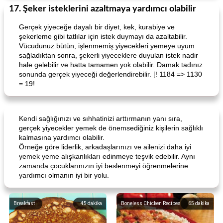
17. Şeker isteklerini azaltmaya yardımcı olabilir
Gerçek yiyeceğe dayalı bir diyet, kek, kurabiye ve
şekerleme gibi tatlılar için istek duymayı da azaltabilir.
Vücudunuz bütün, işlenmemiş yiyecekleri yemeye uyum
sağladıktan sonra, şekerli yiyeceklere duyulan istek nadir
hale gelebilir ve hatta tamamen yok olabilir. Damak tadınız
sonunda gerçek yiyeceği değerlendirebilir. [! 1184 => 1130
= 19!
Kendi sağlığınızı ve sıhhatinizi arttırmanın yanı sıra,
gerçek yiyecekler yemek de önemsediğiniz kişilerin sağlıklı
kalmasına yardımcı olabilir.
Örneğe göre liderlik, arkadaşlarınızı ve ailenizi daha iyi
yemek yeme alışkanlıkları edinmeye teşvik edebilir. Aynı
zamanda çocuklarınızın iyi beslenmeyi öğrenmelerine
yardımcı olmanın iyi bir yolu.
Breakfast
45
dakika
Boneless Chicken Recipes
65
dakika