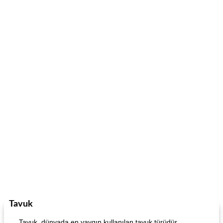
Tavuk
Tavuk, dünyada en yaygın kullanılan tavuk türüdür.