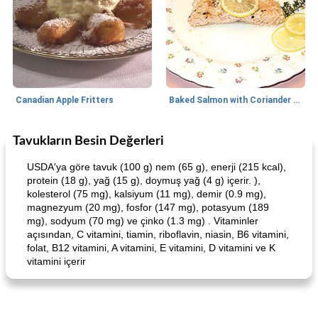
Canadian Apple Fritters
Baked Salmon with Coriander and Thyme
Tavukların Besin Değerleri
Boneless Chicken Recipes
65
dakika
Candy
41
dakika
USDA'ya göre tavuk (100 g) nem (65 g), enerji (215 kcal),
protein (18 g), yağ (15 g), doymuş yağ (4 g) içerir. ),
kolesterol (75 mg), kalsiyum (11 mg), demir (0.9 mg),
magnezyum (20 mg), fosfor (147 mg), potasyum (189
mg), sodyum (70 mg) ve çinko (1.3 mg) . Vitaminler
açısından, C vitamini, tiamin, riboflavin, niasin, B6 vitamini,
folat, B12 vitamini, A vitamini, E vitamini, D vitamini ve K
vitamini içerir
Curry Chicken Dinner
Mexican Cream (Fudge)