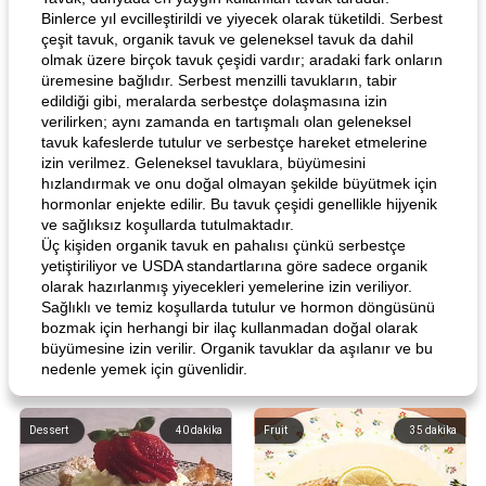
Binlerce yıl evcilleştirildi ve yiyecek olarak tüketildi. Serbest
çeşit tavuk, organik tavuk ve geleneksel tavuk da dahil
olmak üzere birçok tavuk çeşidi vardır; aradaki fark onların
üremesine bağlıdır. Serbest menzilli tavukların, tabir
edildiği gibi, meralarda serbestçe dolaşmasına izin
verilirken; aynı zamanda en tartışmalı olan geleneksel
tavuk kafeslerde tutulur ve serbestçe hareket etmelerine
izin verilmez. Geleneksel tavuklara, büyümesini
hızlandırmak ve onu doğal olmayan şekilde büyütmek için
hormonlar enjekte edilir. Bu tavuk çeşidi genellikle hijyenik
ve sağlıksız koşullarda tutulmaktadır.
Üç kişiden organik tavuk en pahalısı çünkü serbestçe
yetiştiriliyor ve USDA standartlarına göre sadece organik
olarak hazırlanmış yiyecekleri yemelerine izin veriliyor.
Sağlıklı ve temiz koşullarda tutulur ve hormon döngüsünü
bozmak için herhangi bir ilaç kullanmadan doğal olarak
büyümesine izin verilir. Organik tavuklar da aşılanır ve bu
nedenle yemek için güvenlidir.
Dessert
40
dakika
Fruit
35
dakika