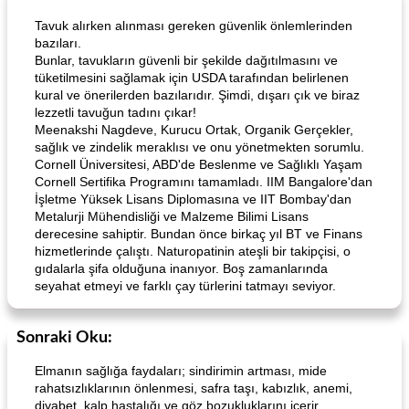
Tavuk alırken alınması gereken güvenlik önlemlerinden
bazıları.
Bunlar, tavukların güvenli bir şekilde dağıtılmasını ve
tüketilmesini sağlamak için USDA tarafından belirlenen
kural ve önerilerden bazılarıdır. Şimdi, dışarı çık ve biraz
lezzetli tavuğun tadını çıkar!
Meenakshi Nagdeve, Kurucu Ortak, Organik Gerçekler,
sağlık ve zindelik meraklısı ve onu yönetmekten sorumlu.
Cornell Üniversitesi, ABD'de Beslenme ve Sağlıklı Yaşam
Cornell Sertifika Programını tamamladı. IIM Bangalore'dan
İşletme Yüksek Lisans Diplomasına ve IIT Bombay'dan
Metalurji Mühendisliği ve Malzeme Bilimi Lisans
derecesine sahiptir. Bundan önce birkaç yıl BT ve Finans
hizmetlerinde çalıştı. Naturopatinin ateşli bir takipçisi, o
gıdalarla şifa olduğuna inanıyor. Boş zamanlarında
seyahat etmeyi ve farklı çay türlerini tatmayı seviyor.
Sonraki Oku:
Elmanın sağlığa faydaları; sindirimin artması, mide
rahatsızlıklarının önlenmesi, safra taşı, kabızlık, anemi,
diyabet, kalp hastalığı ve göz bozukluklarını içerir.