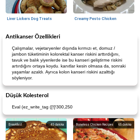
Liver Lickers Dog Treats
Creamy Pesto Chicken
Antikanser Özellikleri
Pork
40
dakika
Seafood
25
dakika
Çalışmalar, vejetaryenler dışında kırmızı et, domuz /
jambon tüketiminin kolorektal kanser riskini arttırdığını,
tavuk ve balık yiyenlerde ise bu kanseri geliştirme riskini
artırdığını ortaya koydu. kanıtlar kesin olmasa da, sonraki
yaşamlar azaldı. Ayrıca kolon kanseri riskini azalttığı
söyleniyor.
Düşük Kolesterol
Lime, Chili and Brown Sugar Pork Chops
Hazelnut-Crusted Salmon
Eval (ez_write_tag ([![!300,250
Breakfast
45
dakika
Boneless Chicken Recipes
65
dakika