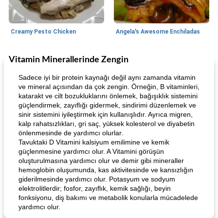
Creamy Pesto Chicken
Angela's Awesome Enchiladas
Vitamin Minerallerinde Zengin
World Cuisine
105
dakika
Lunch/Snacks
12
dakika
Sadece iyi bir protein kaynağı değil aynı zamanda vitamin
ve mineral açısından da çok zengin. Örneğin, B vitaminleri,
katarakt ve cilt bozukluklarını önlemek, bağışıklık sistemini
güçlendirmek, zayıflığı gidermek, sindirimi düzenlemek ve
sinir sistemini iyileştirmek için kullanışlıdır. Ayrıca migren,
kalp rahatsızlıkları, gri saç, yüksek kolesterol ve diyabetin
önlenmesinde de yardımcı olurlar.
Tavuktaki D Vitamini kalsiyum emilimine ve kemik
güçlenmesine yardımcı olur. A Vitamini görüşün
Angela's Awesome Enchiladas
Pop's Roast Turkey Sandwich
oluşturulmasına yardımcı olur ve demir gibi mineraller
hemoglobin oluşumunda, kas aktivitesinde ve kansızlığın
giderilmesinde yardımcı olur. Potasyum ve sodyum
elektrolitlerdir; fosfor, zayıflık, kemik sağlığı, beyin
fonksiyonu, diş bakımı ve metabolik konularla mücadelede
yardımcı olur.