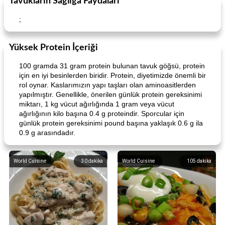
Tavukların Sağlığa Faydaları
;
Yüksek Protein İçeriği
100 gramda 31 gram protein bulunan tavuk göğsü, protein
için en iyi besinlerden biridir. Protein, diyetimizde önemli bir
rol oynar. Kaslarımızın yapı taşları olan aminoasitlerden
yapılmıştır. Genellikle, önerilen günlük protein gereksinimi
miktarı, 1 kg vücut ağırlığında 1 gram veya vücut
ağırlığının kilo başına 0.4 g proteindir. Sporcular için
günlük protein gereksinimi pound başına yaklaşık 0.6 g ila
0.9 g arasındadır.
World Cuisine
30
dakika
World Cuisine
105
dakika