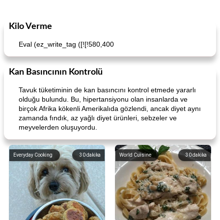
Kilo Verme
Eval (ez_write_tag ([![!580,400
Kan Basıncının Kontrolü
Tavuk tüketiminin de kan basıncını kontrol etmede yararlı
olduğu bulundu. Bu, hipertansiyonu olan insanlarda ve
birçok Afrika kökenli Amerikalıda gözlendi, ancak diyet aynı
zamanda fındık, az yağlı diyet ürünleri, sebzeler ve
meyvelerden oluşuyordu.
Everyday Cooking
30
dakika
World Cuisine
30
dakika