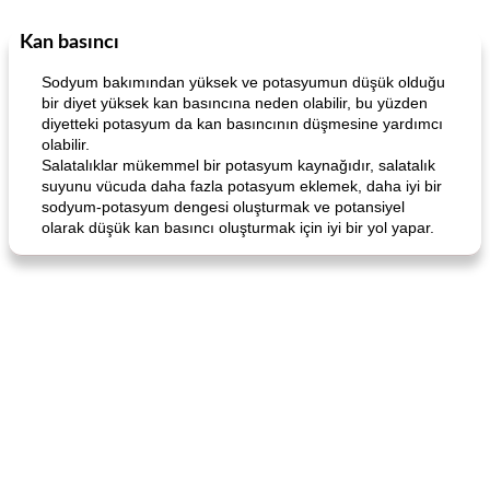
Kan basıncı
World Cuisine
105
dakika
Lunch/Snacks
12
dakika
Sodyum bakımından yüksek ve potasyumun düşük olduğu
bir diyet yüksek kan basıncına neden olabilir, bu yüzden
diyetteki potasyum da kan basıncının düşmesine yardımcı
olabilir.
Salatalıklar mükemmel bir potasyum kaynağıdır, salatalık
suyunu vücuda daha fazla potasyum eklemek, daha iyi bir
sodyum-potasyum dengesi oluşturmak ve potansiyel
olarak düşük kan basıncı oluşturmak için iyi bir yol yapar.
Angela's Awesome Enchiladas
Pop's Roast Turkey Sandwich