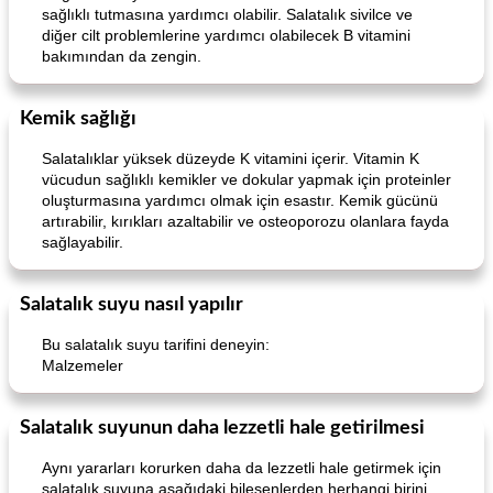
sağlıklı tutmasına yardımcı olabilir. Salatalık sivilce ve
diğer cilt problemlerine yardımcı olabilecek B vitamini
bakımından da zengin.
Kemik sağlığı
Salatalıklar yüksek düzeyde K vitamini içerir. Vitamin K
Lime, Chili and Brown Sugar Pork Chops
Hazelnut-Crusted Salmon
vücudun sağlıklı kemikler ve dokular yapmak için proteinler
oluşturmasına yardımcı olmak için esastır. Kemik gücünü
artırabilir, kırıkları azaltabilir ve osteoporozu olanlara fayda
sağlayabilir.
Salatalık suyu nasıl yapılır
Bu salatalık suyu tarifini deneyin:
Malzemeler
Salatalık suyunun daha lezzetli hale getirilmesi
Aynı yararları korurken daha da lezzetli hale getirmek için
salatalık suyuna aşağıdaki bileşenlerden herhangi birini