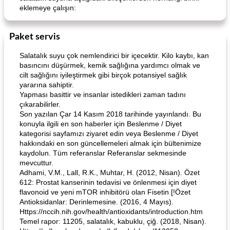
eklemeye çalışın:
Paket servis
Salatalık suyu çok nemlendirici bir içecektir. Kilo kaybı, kan
basıncını düşürmek, kemik sağlığına yardımcı olmak ve
cilt sağlığını iyileştirmek gibi birçok potansiyel sağlık
yararına sahiptir.
Yapması basittir ve insanlar istedikleri zaman tadını
çıkarabilirler.
Son yazılan Çar 14 Kasım 2018 tarihinde yayınlandı. Bu
konuyla ilgili en son haberler için Beslenme / Diyet
kategorisi sayfamızı ziyaret edin veya Beslenme / Diyet
hakkındaki en son güncellemeleri almak için bültenimize
kaydolun. Tüm referanslar Referanslar sekmesinde
mevcuttur.
Adhami, V.M., Lall, R.K., Muhtar, H. (2012, Nisan). Özet
612: Prostat kanserinin tedavisi ve önlenmesi için diyet
flavonoid ve yeni mTOR inhibitörü olan Fisetin [!Özet
Antioksidanlar: Derinlemesine. (2016, 4 Mayıs).
Https://nccih.nih.gov/health/antioxidants/introduction.htm
Temel rapor: 11205, salatalık, kabuklu, çiğ. (2018, Nisan).