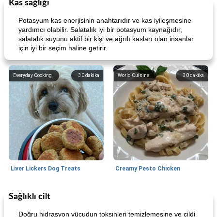
Kas sağlığı
Potasyum kas enerjisinin anahtarıdır ve kas iyileşmesine
yardımcı olabilir. Salatalık iyi bir potasyum kaynağıdır,
salatalık suyunu aktif bir kişi ve ağrılı kasları olan insanlar
için iyi bir seçim haline getirir.
Everyday Cooking
30
dakika
World Cuisine
30
dakika
Liver Lickers Dog Treats
Creamy Pesto Chicken
Sağlıklı cilt
Pork
40
dakika
Seafood
25
dakika
Doğru hidrasyon vücudun toksinleri temizlemesine ve cildi