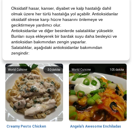
Oksidatif hasar, kanser, diyabet ve kalp hastalığı dahil
olmak üzere her türlü hastalığa yol açabilir. Antioksidanlar
oksidatif strese karşı hücre hasarını önlemeye ve
geciktirmeye yardımcı olur.
Antioksidanlar ve diğer besinlerde salatalıklar yüksektir.
Bunları suya ekleyerek bir bardak suyu daha besleyici ve
antioksidan bakımından zengin yaparlar.
Salatalıklar, aşağıdaki antioksidanlar bakımından
zengindir:
World Cuisine
30
dakika
World Cuisine
105
dakika
Creamy Pesto Chicken
Angela's Awesome Enchiladas