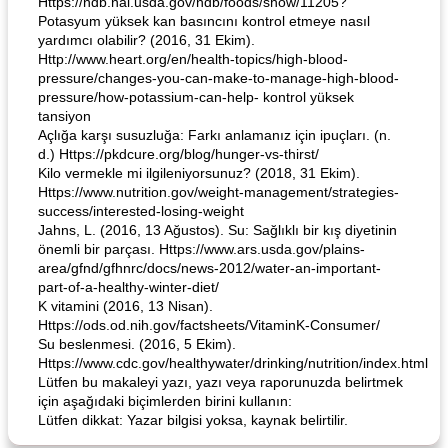
Https://ndb.nal.usda.gov/ndb/foods/show/11205?
Potasyum yüksek kan basıncını kontrol etmeye nasıl
yardımcı olabilir? (2016, 31 Ekim).
Http://www.heart.org/en/health-topics/high-blood-
pressure/changes-you-can-make-to-manage-high-blood-
pressure/how-potassium-can-help- kontrol yüksek
tansiyon
Açlığa karşı susuzluğa: Farkı anlamanız için ipuçları. (n.
d.) Https://pkdcure.org/blog/hunger-vs-thirst/
Kilo vermekle mi ilgileniyorsunuz? (2018, 31 Ekim).
Https://www.nutrition.gov/weight-management/strategies-
success/interested-losing-weight
Jahns, L. (2016, 13 Ağustos). Su: Sağlıklı bir kış diyetinin
önemli bir parçası. Https://www.ars.usda.gov/plains-
area/gfnd/gfhnrc/docs/news-2012/water-an-important-
part-of-a-healthy-winter-diet/
K vitamini (2016, 13 Nisan).
Https://ods.od.nih.gov/factsheets/VitaminK-Consumer/
Su beslenmesi. (2016, 5 Ekim).
Https://www.cdc.gov/healthywater/drinking/nutrition/index.html
Lütfen bu makaleyi yazı, yazı veya raporunuzda belirtmek
için aşağıdaki biçimlerden birini kullanın:
Lütfen dikkat: Yazar bilgisi yoksa, kaynak belirtilir.