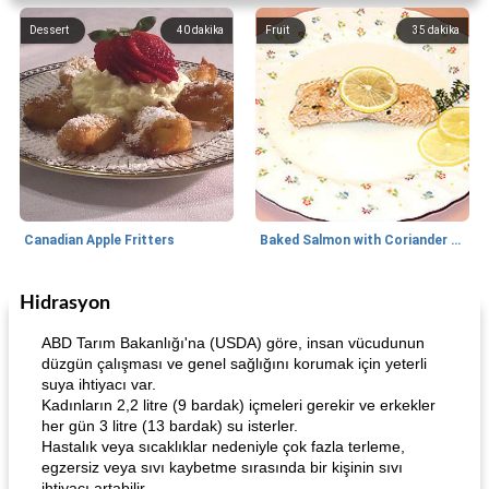
Dessert
40
dakika
Fruit
35
dakika
Canadian Apple Fritters
Baked Salmon with Coriander and Thyme
Hidrasyon
Boneless Chicken Recipes
65
dakika
Candy
41
dakika
ABD Tarım Bakanlığı'na (USDA) göre, insan vücudunun
düzgün çalışması ve genel sağlığını korumak için yeterli
suya ihtiyacı var.
Kadınların 2,2 litre (9 bardak) içmeleri gerekir ve erkekler
her gün 3 litre (13 bardak) su isterler.
Hastalık veya sıcaklıklar nedeniyle çok fazla terleme,
egzersiz veya sıvı kaybetme sırasında bir kişinin sıvı
ihtiyacı artabilir.