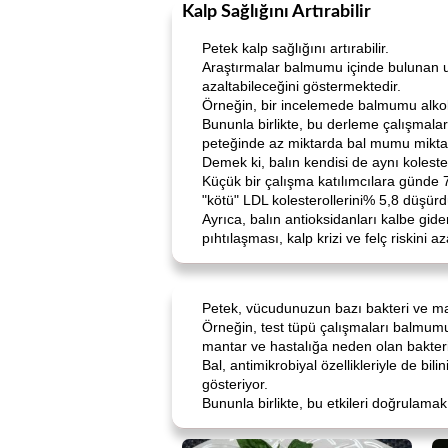
Kalp Sağlığını Artırabilir
Petek kalp sağlığını artırabilir.
Araştırmalar balmumu içinde bulunan uzun
azaltabileceğini göstermektedir.
Örneğin, bir incelemede balmumu alkoll
Bununla birlikte, bu derleme çalışmalar
peteğinde az miktarda bal mumu miktarı
Demek ki, balın kendisi de aynı koleste
Küçük bir çalışma katılımcılara günde 7
"kötü" LDL kolesterollerini% 5,8 düşürd
Ayrıca, balın antioksidanları kalbe gide
pıhtılaşması, kalp krizi ve felç riskini a
Petek, vücudunuzun bazı bakteri ve man
Örneğin, test tüpü çalışmaları balmumu 
mantar ve hastalığa neden olan bakteri
Bal, antimikrobiyal özellikleriyle de bi
gösteriyor.
Bununla birlikte, bu etkileri doğrulamak 