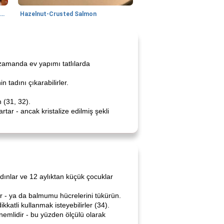
Lime, Chili and Brown Sugar Pork Chops
Hazelnut-Crusted Salmon
 zamanda ev yapımı tatlılarda
 tadını çıkarabilirler.
 (31, 32).
tar - ancak kristalize edilmiş şekli
adınlar ve 12 aylıktan küçük çocuklar
ir - ya da balmumu hücrelerini tükürün.
ikkatli kullanmak isteyebilirler (34).
emlidir - bu yüzden ölçülü olarak