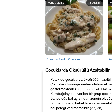
World Cuisine
30
dakika
W
Creamy Pesto Chicken
A
Çocuklarda Öksürüğü Azaltabilir
Petek de çocuklarda öksürüğün azaltılm
Çocuklar öksürüğe neden olabilecek üst
göstermektedir (25). [! 2239 => 1140 =
Karabuğday balı verilen bir grup çocuk
Bal peteği, bal açısından zengin olduğu
Bu, balın, genç bebeklere zarar verebil
bal peteği verilmemelidir (27, 28).