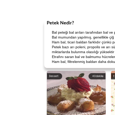
Petek Nedir?
Bal peteği bal arıları tarafından bal v
Bal mumundan yapılmış, genellikle çiğ b
Ham bal, ticari baldan farklıdır çünkü 
Petek bazı arı poleni, propolis ve arı sü
miktarlarda bulunma olasılığı yüksektir 
Etrafını saran bal ve balmumu hücreleri
Ham bal, filtrelenmiş baldan daha dokul
Dessert
40
dakika
F