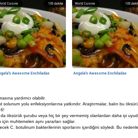
orld Cuisine
105
dakika
World Cuisine
105
daki
ngela's Awesome Enchiladas
Angela's Awesome Enchiladas
asına yardımcı olabilir.
 solunum yolu enfeksiyonlarına yatkındır. Araştırmalar, balın bu öksür
 6!
 da öksürük şurubu veya hiç bir şey vermemiş olanlardan daha iyi uyud
 için muhtemelen aynı yararları sağlar.
ecek C. botulinum bakterilerinin sporlarını içerdiğini söyledi. Bu nedenl