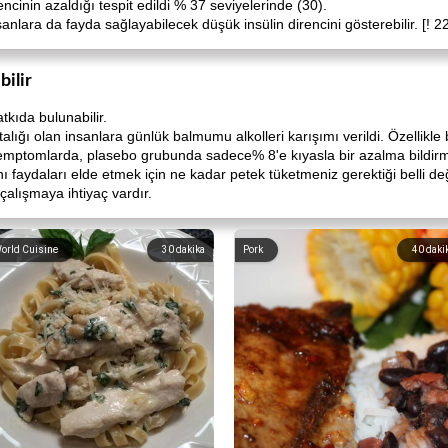
encinin azaldığı tespit edildi % 37 seviyelerinde (30).
nsanlara da fayda sağlayabilecek düşük insülin direncini gösterebilir. [! 
ilir
tkıda bulunabilir.
talığı olan insanlara günlük balmumu alkolleri karışımı verildi. Özellik
i semptomlarda, plasebo grubunda sadece% 8'e kıyasla bir azalma bildirmi
ı faydaları elde etmek için ne kadar petek tüketmeniz gerektiği belli de
alışmaya ihtiyaç vardır.
orld Cuisine
30
dakika
Pork
40
daki