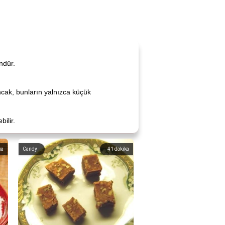
ndür.
 Ancak, bunların yalnızca küçük
ilir.
ka
Candy
41
dakika