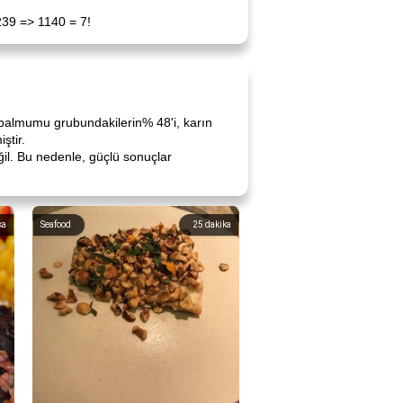
2239 => 1140 = 7!
le balmumu grubundakilerin% 48'i, karın
ştir.
ğil. Bu nedenle, güçlü sonuçlar
ka
Seafood
25
dakika