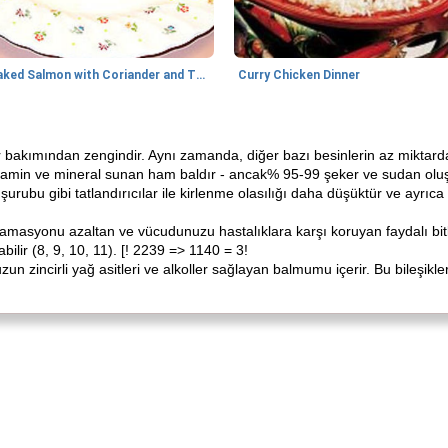
Baked Salmon with Coriander and Thyme
Curry Chicken Dinner
 bakımından zengindir. Aynı zamanda, diğer bazı besinlerin az miktarda 
vitamin ve mineral sunan ham baldır - ancak% 95-99 şeker ve sudan oluşu
 şurubu gibi tatlandırıcılar ile kirlenme olasılığı daha düşüktür ve ayrı
flamasyonu azaltan ve vücudunuzu hastalıklara karşı koruyan faydalı bit
ilir (8, 9, 10, 11). [! 2239 => 1140 = 3!
zun zincirli yağ asitleri ve alkoller sağlayan balmumu içerir. Bu bileşik