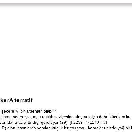
eker Alternatif
ekere iyi bir alternatif olabilir.
lması nedeniyle, aynı tatlılık seviyesine ulaşmak için daha küçük miktar
rden daha az arttırdığı görülüyor (29). [! 2239 => 1140 = 7!
D) olan insanlarda yapılan küçük bir çalışma - karaciğerinizde yağ birikm