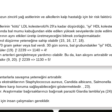
 zincirli yağ asitlerinin ve alkollerin kalp hastalığı için bir risk faktör
erinin “kötü” LDL kolesterolü% 29'a kadar düşürdüğü, “iyi” HDL kolester
ında bal mumu kabuğundan elde edilen yüksek seviyelerde izole edilmiş a
nın aynı etkileri üretip üretmeyeceğini bilmek zorlaştırmaktadır.
rol düşürme yeteneğine sahip olabilir (15, 16, 17, 18).
0 gram şeker veya bal verdi. 30 gün sonra, bal grubundakiler "iyi" HDL k
üler (19). [! 2239 => 1140 = 4!
n arterleri genişletmeye yardımcı olabilir. Bu da, kan akışını artırabilir 
zaltır (9, 20). [! 2239 => 1130 = 5!
tarlarla savaşma yeteneğini artırabilir.
ekstraktlarının Staphylococcus aureus, Candida albicans, Salmonella ent
lere karşı koruma sağlayabileceğini göstermektedir. , 23).
linir. Araştırmalar bağırsaklarınızı bağırsak paraziti Giardia lamblia'ya (
için insan çalışmaları gereklidir.