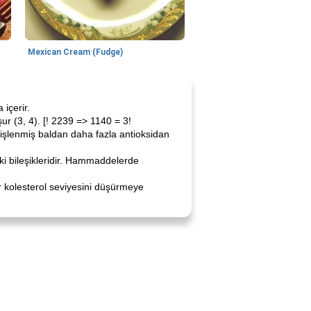
Mexican Cream (Fudge)
içerir.
r (3, 4). [! 2239 => 1140 = 3!
ca işlenmiş baldan daha fazla antioksidan
ki bileşikleridir. Hammaddelerde
ler kolesterol seviyesini düşürmeye