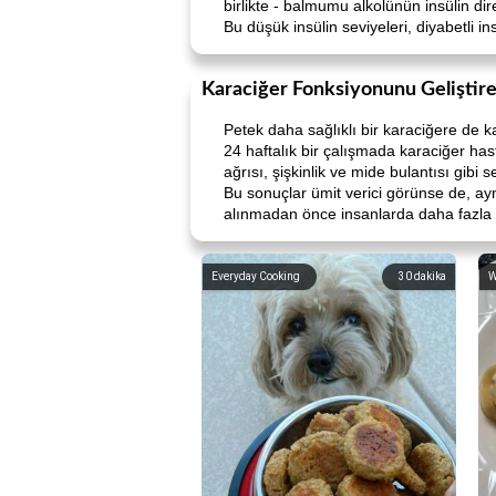
birlikte - balmumu alkolünün insülin dir
Bu düşük insülin seviyeleri, diyabetli i
Karaciğer Fonksiyonunu Geliştireb
Petek daha sağlıklı bir karaciğere de ka
24 haftalık bir çalışmada karaciğer has
ağrısı, şişkinlik ve mide bulantısı gib
Bu sonuçlar ümit verici görünse de, ayn
alınmadan önce insanlarda daha fazla ç
Everyday Cooking
30
dakika
W