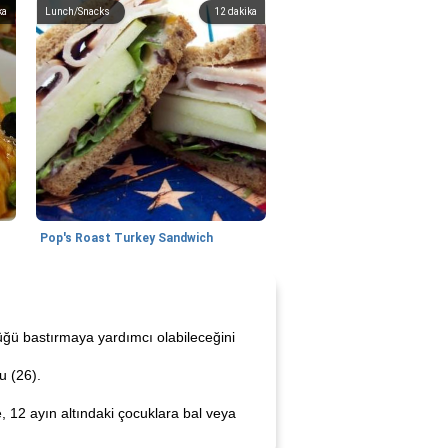
ka
Lunch/Snacks
12
dakika
Pop's Roast Turkey Sandwich
üğü bastırmaya yardımcı olabileceğini
u (26).
e, 12 ayın altındaki çocuklara bal veya