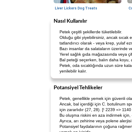
Liver Lickers Dog Treats
C
Nasıl Kullanılır
Petek çeşitli şekillerde tüketilebilir.
Olduğu gibi yiyebilirsiniz, ancak sıcak
tatlandırıcı olarak - veya krep, yulaf ez
Bazı insanlar da salataların üzerinde ve
Yerel sağlık gıda mağazasında veya çiftç
Bal peteği seçerken, balın daha koyu, a
Petek, oda sıcaklığında uzun süre kalaca
yenilebilir kalır.
Potansiyel Tehlikeler
Petek, genellikle yemek için güvenli olar
Ancak, bal içerdiği için C. botulinum s
için zararlıdır (27, 28). [! 2239 => 1140
Bu oluşma riskini en aza indirmek için
Ayrıca, arı zehirine veya polene alerjisi
Potansiyel faydalarının çoğuna rağmen