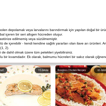
e polen depolamak veya larvalarını barındırmak için yapılan doğal bir ürü
al içeren bir seri altıgen hücreden oluşur.
pastörize edilmemiş veya süzülmemiştir.
tü de içerebilir - kendi kendine sağlık yararları olan ilave arı ürünleri.
(1, 2).
 de dahil olmak üzere tüm petekleri yiyebilirsiniz.
u bir kıvamdadır. Ek olarak, balmumu hücreleri bir sakız olarak çiğneneb
ruit
35
dakika
Boneless Chicken Recipes
65
daki