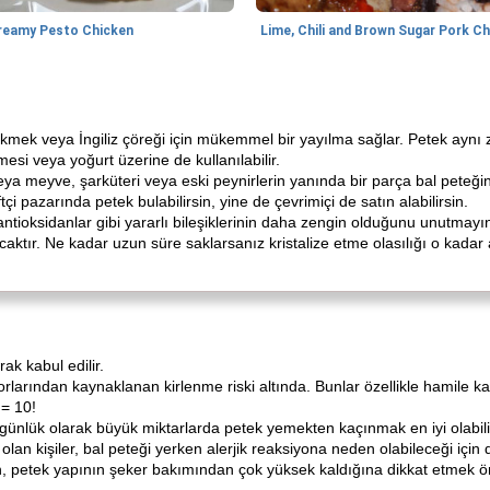
reamy Pesto Chicken
 ekmek veya İngiliz çöreği için mükemmel bir yayılma sağlar. Petek aynı
mesi veya yoğurt üzerine de kullanılabilir.
ya meyve, şarküteri veya eski peynirlerin yanında bir parça bal peteğinin
i pazarında petek bulabilirsin, yine de çevrimiçi de satın alabilirsin.
ntioksidanlar gibi yararlı bileşiklerinin daha zengin olduğunu unutmayın
ktır. Ne kadar uzun süre saklarsanız kristalize etme olasılığı o kadar ar
ak kabul edilir.
porlarından kaynaklanan kirlenme riski altında. Bunlar özellikle hamile k
 = 10!
, günlük olarak büyük miktarlarda petek yemekten kaçınmak en iyi olabil
 olan kişiler, bal peteği yerken alerjik reaksiyona neden olabileceği için d
, petek yapının şeker bakımından çok yüksek kaldığına dikkat etmek ön