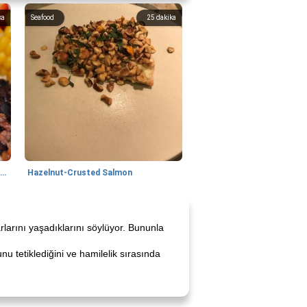
ka
Seafood
25
dakika
Lime, Chili and Brown Sugar Pork Chops
Hazelnut-Crusted Salmon
rlarını yaşadıklarını söylüyor. Bununla
u tetiklediğini ve hamilelik sırasında