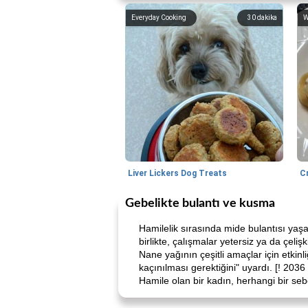
Everyday Cooking
30
dakika
W
Liver Lickers Dog Treats
C
Gebelikte bulantı ve kusma
Hamilelik sırasında mide bulantısı yaşa
birlikte, çalışmalar yetersiz ya da çelişk
Nane yağının çeşitli amaçlar için etkin
kaçınılması gerektiğini" uyardı. [! 2036
Hamile olan bir kadın, herhangi bir s