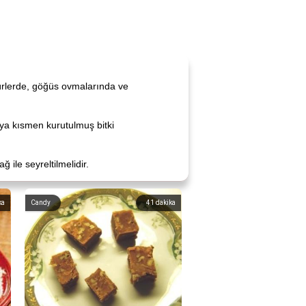
türlerde, göğüs ovmalarında ve
ya kısmen kurutulmuş bitki
ile seyreltilmelidir.
ka
Candy
41
dakika