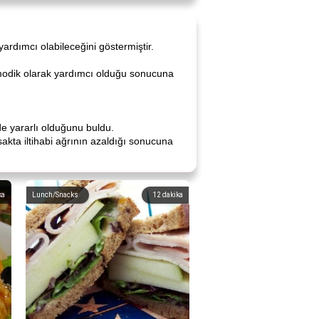
yardımcı olabileceğini göstermiştir.
zmodik olarak yardımcı olduğu sonucuna
de yararlı olduğunu buldu.
sakta iltihabi ağrının azaldığı sonucuna
ka
Lunch/Snacks
12
dakika