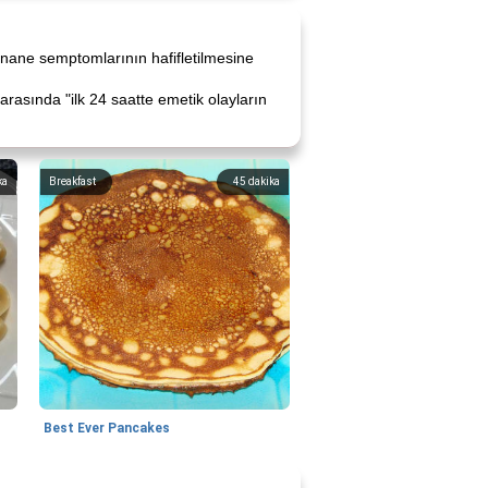
 nane semptomlarının hafifletilmesine
rasında "ilk 24 saatte emetik olayların
ka
Breakfast
45
dakika
Best Ever Pancakes