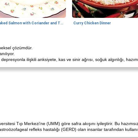
Baked Salmon with Coriander and Thyme
Curry Chicken Dinner
eneksel çözümdür.
anılıyor.
ı, depresyonla ilişkili anksiyete, kas ve sinir ağrısı, soğuk algınlığı, hazım
ersitesi Tıp Merkezi'ne (UMM) göre safra akışını iyileştirir. Bu hazımsızl
 gastroözofageal refleks hastalığı (GERD) olan insanlar tarafından kullan