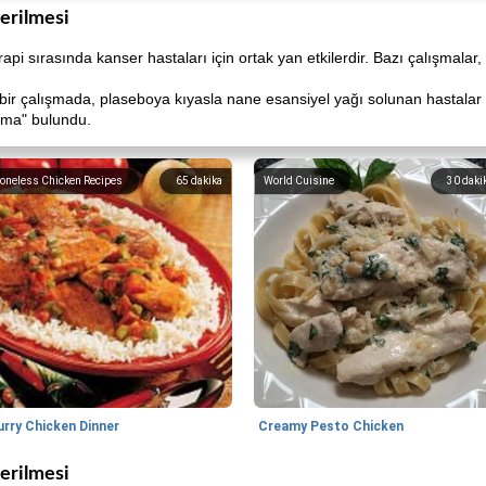
erilmesi
 sırasında kanser hastaları için ortak yan etkilerdir. Bazı çalışmalar,
r çalışmada, plaseboya kıyasla nane esansiyel yağı solunan hastalar a
lma" bulundu.
oneless Chicken Recipes
65
dakika
World Cuisine
30
daki
urry Chicken Dinner
Creamy Pesto Chicken
erilmesi