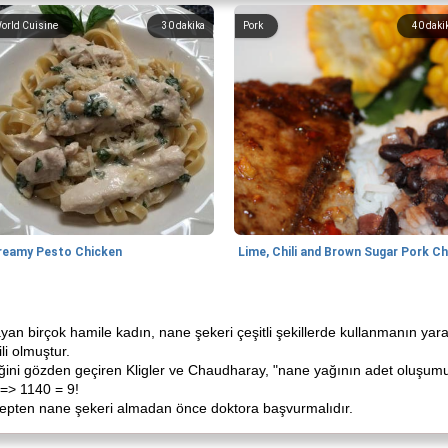
orld Cuisine
30
dakika
Pork
40
daki
reamy Pesto Chicken
yan birçok hamile kadın, nane şekeri çeşitli şekillerde kullanmanın yara
ili olmuştur.
liğini gözden geçiren Kligler ve Chaudharay, "nane yağının adet oluşumun
 => 1140 = 9!
ebepten nane şekeri almadan önce doktora başvurmalıdır.