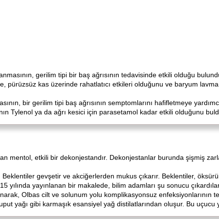
nmasının, gerilim tipi bir baş ağrısının tedavisinde etkili olduğu bulund
le, pürüzsüz kas üzerinde rahatlatıcı etkileri olduğunu ve baryum lav
asının, bir gerilim tipi baş ağrısının semptomlarını hafifletmeye yardı
nın Tylenol ya da ağrı kesici için parasetamol kadar etkili olduğunu buld
lan mentol, etkili bir dekonjestandır. Dekonjestanlar burunda şişmiş zarl
Beklentiler gevşetir ve akciğerlerden mukus çıkarır. Beklentiler, öksür
5 yılında yayınlanan bir makalede, bilim adamları şu sonucu çıkardılar
narak, Olbas cilt ve solunum yolu komplikasyonsuz enfeksiyonlarının tedavi
juput yağı gibi karmaşık esansiyel yağ distilatlarından oluşur. Bu uçuc