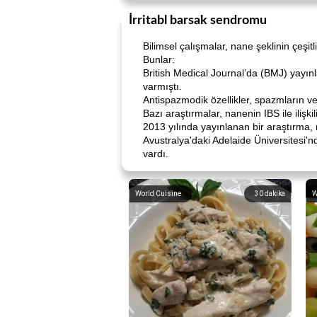
İrritabl barsak sendromu
Bilimsel çalışmalar, nane şeklinin çeşit
Bunlar:
British Medical Journal’da (BMJ) yayı
varmıştı.
Antispazmodik özellikler, spazmların vey
Bazı araştırmalar, nanenin IBS ile ilişki
2013 yılında yayınlanan bir araştırma, 
Avustralya'daki Adelaide Üniversitesi'nd
vardı.
World Cuisine
30
dakika
W