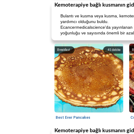
Kemoterapiye bağlı kusmanın gid
Bulantı ve kusma veya kusma, kemoterapi
yardımcı olduğunu buldu.
Ecancermedicalscience'da yayınlanan bi
yoğunluğu ve sayısında önemli bir aza
Breakfast
45
dakika
B
Best Ever Pancakes
C
Kemoterapiye bağlı kusmanın gid