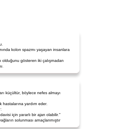
u.
manında kolon spazmı yaşayan insanlara
mcı olduğunu gösteren iki çalışmadan
u.
arı küçültür, böylece nefes almayı
ük hastalarına yardım eder.
:
si için yararlı bir ajan olabilir."
u yağların solunması amaçlanmıştır