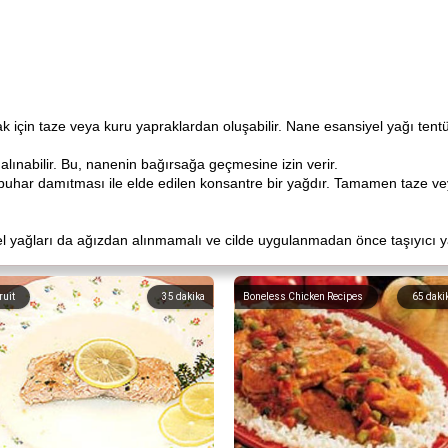
 için taze veya kuru yapraklardan oluşabilir. Nane esansiyel yağı ten
alınabilir. Bu, nanenin bağırsağa geçmesine izin verir.
buhar damıtması ile elde edilen konsantre bir yağdır. Tamamen taze ve
l yağları da ağızdan alınmamalı ve cilde uygulanmadan önce taşıyıcı yağ 
ruit
35
dakika
Boneless Chicken Recipes
65
daki