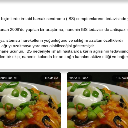
li biçimlerde irritabl barsak sendromu (IBS) semptomlarının tedavisinde 
nlanan 2008’de yapılan bir araştırma, nanenin IBS tedavisinde antispa
a istemsiz hareketlerin yoğunluğunu ve sıklığını azaltan özelliklerdir.
li ağrıyı azaltmaya yardımcı olabileceğini göstermiştir.
nane ucunun, IBS nedeniyle ishalli hastalarda karın ağrısının tedavisin
en bir ekip, nanenin kolonda bir anti-ağrı kanalını aktive ettiği ve bağır
orld Cuisine
105
dakika
World Cuisine
105
daki