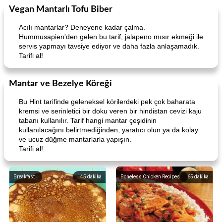
Vegan Mantarlı Tofu Biber
Pork
40
dakika
Seafood
25
dakika
Acılı mantarlar? Deneyene kadar çalma.
Hummusapien'den gelen bu tarif, jalapeno mısır ekmeği ile
servis yapmayı tavsiye ediyor ve daha fazla anlaşamadık.
Tarifi al!
Mantar ve Bezelye Köreği
Bu Hint tarifinde geleneksel körilerdeki pek çok baharata
Lime, Chili and Brown Sugar Pork Chops
Hazelnut-Crusted Salmon
kremsi ve serinletici bir doku veren bir hindistan cevizi kaju
tabanı kullanılır. Tarif hangi mantar çeşidinin
kullanılacağını belirtmediğinden, yaratıcı olun ya da kolay
ve ucuz düğme mantarlarla yapışın.
Tarifi al!
Breakfast
45
dakika
Boneless Chicken Recipes
65
dakika