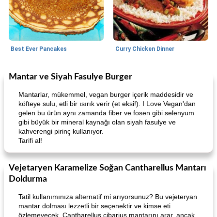
Best Ever Pancakes
Curry Chicken Dinner
Mantar ve Siyah Fasulye Burger
World Cuisine
30
dakika
Breakfast
45
dakika
Mantarlar, mükemmel, vegan burger içerik maddesidir ve
köfteye sulu, etli bir ısırık verir (et eksi!). I Love Vegan'dan
gelen bu ürün aynı zamanda fiber ve fosen gibi selenyum
gibi büyük bir mineral kaynağı olan siyah fasulye ve
kahverengi pirinç kullanıyor.
Tarifi al!
Vejetaryen Karamelize Soğan Cantharellus Mantarı
Creamy Pesto Chicken
Best Ever Pancakes
Doldurma
Tatil kullanımınıza alternatif mi arıyorsunuz? Bu vejeteryan
mantar dolması lezzetli bir seçenektir ve kimse eti
özlemeyecek. Cantharellus cibarius mantarını arar, ancak