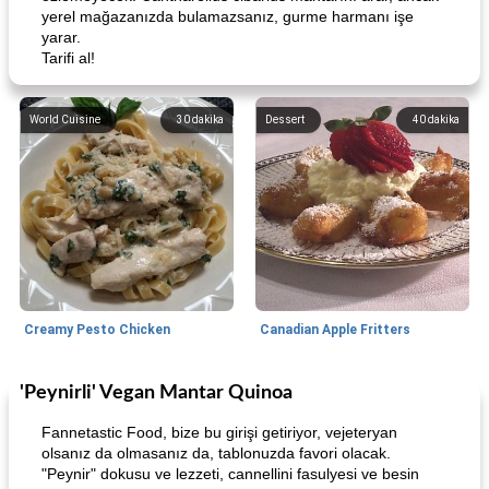
yerel mağazanızda bulamazsanız, gurme harmanı işe
yarar.
Tarifi al!
World Cuisine
30
dakika
Dessert
40
dakika
Creamy Pesto Chicken
Canadian Apple Fritters
'Peynirli' Vegan Mantar Quinoa
Breakfast
45
dakika
Candy
41
dakika
Fannetastic Food, bize bu girişi getiriyor, vejeteryan
olsanız da olmasanız da, tablonuzda favori olacak.
"Peynir" dokusu ve lezzeti, cannellini fasulyesi ve besin