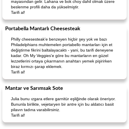
mayasından gelir. Lahana ve bok choy dahil olmak üzere
beslenme profili daha da yükselmiştir.
Tarifi al!
Portabella Mantarlı Cheesesteak
Best Ever Pancakes
Mexican Cream (Fudge)
Philly cheesesteak'e benzeyen hiçbir şey yok ve bazı
Philadelphians muhtemelen portabello mantarları için et
değiştirme fikrini baltalayacaktı - yani, bu tarifi deneyene
kadar. Oh My Veggies'e göre bu mantarların en güzel
lezzetlerini ortaya çıkarmanın anahtarı yemek pişirirken
biraz kırmızı şarap eklemek.
Tarifi al!
Mantar ve Sarımsak Sote
Julia bunu ızgara etlere garnitür eşliğinde olarak öneriyor.
Bununla birlikte, vejetaryen bir antre için bu aldatıcı basit
pilavın tadına varabilirsiniz.
Tarifi al!