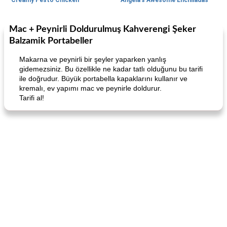
Creamy Pesto Chicken
Angela's Awesome Enchiladas
Mac + Peynirli Doldurulmuş Kahverengi Şeker
World Cuisine
105
dakika
Lunch/Snacks
12
dakika
Balzamik Portabeller
Makarna ve peynirli bir şeyler yaparken yanlış
gidemezsiniz. Bu özellikle ne kadar tatlı olduğunu bu tarifi
ile doğrudur. Büyük portabella kapaklarını kullanır ve
kremalı, ev yapımı mac ve peynirle doldurur.
Tarifi al!
Angela's Awesome Enchiladas
Pop's Roast Turkey Sandwich