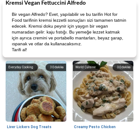
Kremsi Vegan Fettuccini Alfredo
Bir vegan Alfredo? Evet, yapılabilir ve bu tarifin Hot for
Food tarifinin kremsi lezzetli sonuçları sizi tamamen tatmin
edecek. Kremsi doku peynir için yaygın bir vegan
numaradan gelir: kaju fıstığı. Bu yemeğe lezzet katmak
için ayrıca cremini ve portabello mantarları, beyaz şarap,
ıspanak ve otlar da kullanacaksınız.
Tarifi al!
Everyday Cooking
30
dakika
World Cuisine
30
dakika
Liver Lickers Dog Treats
Creamy Pesto Chicken