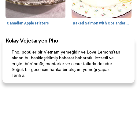
Canadian Apple Fritters
Baked Salmon with Coriander and Thyme
Kolay Vejetaryen Pho
Boneless Chicken Recipes
65
dakika
Candy
41
dakika
Pho, popüler bir Vietnam yemeğidir ve Love Lemons'tan
alınan bu basitleştirilmiş baharat baharatlı, lezzetli ve
erişte, bürünmüş mantarlar ve cesur tatlarla doludur.
Soğuk bir gece için harika bir akşam yemeği yapar.
Tarifi al!
Curry Chicken Dinner
Mexican Cream (Fudge)