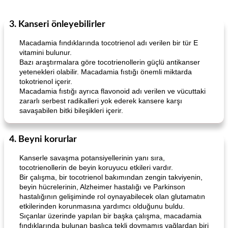
3. Kanseri önleyebilirler
Macadamia fındıklarında tocotrienol adı verilen bir tür E
vitamini bulunur.
Bazı araştırmalara göre tocotrienollerin güçlü antikanser
yetenekleri olabilir. Macadamia fıstığı önemli miktarda
tokotrienol içerir.
Macadamia fıstığı ayrıca flavonoid adı verilen ve vücuttaki
zararlı serbest radikalleri yok ederek kansere karşı
savaşabilen bitki bileşikleri içerir.
4. Beyni korurlar
Kanserle savaşma potansiyellerinin yanı sıra,
tocotrienollerin de beyin koruyucu etkileri vardır.
Bir çalışma, bir tocotrienol bakımından zengin takviyenin,
beyin hücrelerinin, Alzheimer hastalığı ve Parkinson
hastalığının gelişiminde rol oynayabilecek olan glutamatın
etkilerinden korunmasına yardımcı olduğunu buldu.
Sıçanlar üzerinde yapılan bir başka çalışma, macadamia
fındıklarında bulunan başlıca tekli doymamış yağlardan biri