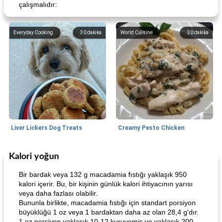
çalışmalıdır:
Everyday Cooking
30
dakika
World Cuisine
30
dakika
Liver Lickers Dog Treats
Creamy Pesto Chicken
Kalori yoğun
Pork
40
dakika
Seafood
25
dakika
Bir bardak veya 132 g macadamia fıstığı yaklaşık 950
kalori içerir. Bu, bir kişinin günlük kalori ihtiyacının yarısı
veya daha fazlası olabilir.
Bununla birlikte, macadamia fıstığı için standart porsiyon
büyüklüğü 1 oz veya 1 bardaktan daha az olan 28,4 g'dır.
1 oz porsiyon yaklaşık 10-12 kuruyemiş ve yaklaşık 200