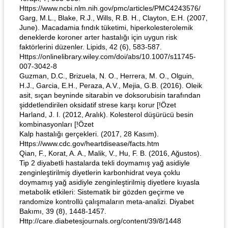
Https://www.ncbi.nlm.nih.gov/pmc/articles/PMC4243576/
Garg, M.L., Blake, R.J., Wills, R.B. H., Clayton, E.H. (2007,
June). Macadamia fındık tüketimi, hiperkolesterolemik
deneklerde koroner arter hastalığı için uygun risk
faktörlerini düzenler. Lipids, 42 (6), 583-587.
Https://onlinelibrary.wiley.com/doi/abs/10.1007/s11745-
007-3042-8
Guzman, D.C., Brizuela, N. O., Herrera, M. O., Olguin,
H.J., Garcia, E.H., Peraza, A.V., Mejia, G.B. (2016). Oleik
asit, sıçan beyninde sitarabin ve doksorubisin tarafından
şiddetlendirilen oksidatif strese karşı korur [!Özet
Harland, J. I. (2012, Aralık). Kolesterol düşürücü besin
kombinasyonları [!Özet
Kalp hastalığı gerçekleri. (2017, 28 Kasım).
Https://www.cdc.gov/heartdisease/facts.htm
Qian, F., Korat, A. A., Malik, V., Hu, F. B. (2016, Ağustos).
Tip 2 diyabetli hastalarda tekli doymamış yağ asidiyle
zenginleştirilmiş diyetlerin karbonhidrat veya çoklu
doymamış yağ asidiyle zenginleştirilmiş diyetlere kıyasla
metabolik etkileri: Sistematik bir gözden geçirme ve
randomize kontrollü çalışmaların meta-analizi. Diyabet
Bakımı, 39 (8), 1448-1457.
Http://care.diabetesjournals.org/content/39/8/1448