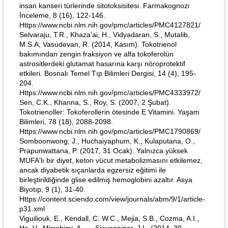
insan kanseri türlerinde sitotoksisitesi. Farmakognozi
İnceleme, 8 (16), 122-146.
Https://www.ncbi.nlm.nih.gov/pmc/articles/PMC4127821/
Selvaraju, T.R., Khaza'ai, H., Vidyadaran, S., Mutalib,
M.S.A, Vasudevan, R. (2014, Kasım). Tokotrienol
bakımından zengin fraksiyon ve alfa tokoferolün
astrositlerdeki glutamat hasarına karşı nöroprotektif
etkileri. Bosnalı Temel Tıp Bilimleri Dergisi, 14 (4), 195-
204.
Https://www.ncbi.nlm.nih.gov/pmc/articles/PMC4333972/
Sen, C.K., Khanna, S., Roy, S. (2007, 2 Şubat).
Tokotrienoller: Tokoferollerin ötesinde E Vitamini. Yaşam
Bilimleri, 78 (18), 2088-2098.
Https://www.ncbi.nlm.nih.gov/pmc/articles/PMC1790869/
Somboonwong, J., Huchaiyaphum, K., Kulaputana, O.,
Prapunwattana, P. (2017, 31 Ocak). Yalnızca yüksek
MUFA'lı bir diyet, keton vücut metabolizmasını etkilemez,
ancak diyabetik sıçanlarda egzersiz eğitimi ile
birleştirildiğinde glise edilmiş hemoglobini azaltır. Asya
Biyotıp, 9 (1), 31-40.
Https://content.sciendo.com/view/journals/abm/9/1/article-
p31.xml
Viguiliouk, E., Kendall, C. W.C., Mejia, S.B., Cozma, A.I.,