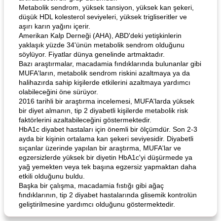
Metabolik sendrom, yüksek tansiyon, yüksek kan şekeri,
düşük HDL kolesterol seviyeleri, yüksek trigliseritler ve
aşırı karın yağını içerir.
Amerikan Kalp Derneği (AHA), ABD'deki yetişkinlerin
yaklaşık yüzde 34'ünün metabolik sendrom olduğunu
söylüyor. Fiyatlar dünya genelinde artmaktadır.
Bazı araştırmalar, macadamia fındıklarında bulunanlar gibi
Curry Chicken Dinner
Mexican Cream (Fudge)
MUFA'ların, metabolik sendrom riskini azaltmaya ya da
halihazırda sahip kişilerde etkilerini azaltmaya yardımcı
olabileceğini öne sürüyor.
2016 tarihli bir araştırma incelemesi, MUFA'larda yüksek
bir diyet almanın, tip 2 diyabetli kişilerde metabolik risk
faktörlerini azaltabileceğini göstermektedir.
HbA1c diyabet hastaları için önemli bir ölçümdür. Son 2-3
ayda bir kişinin ortalama kan şekeri seviyesidir. Diyabetli
sıçanlar üzerinde yapılan bir araştırma, MUFA'lar ve
egzersizlerde yüksek bir diyetin HbA1c'yi düşürmede ya
yağ yemekten veya tek başına egzersiz yapmaktan daha
etkili olduğunu buldu.
Başka bir çalışma, macadamia fıstığı gibi ağaç
fındıklarının, tip 2 diyabet hastalarında glisemik kontrolün
geliştirilmesine yardımcı olduğunu göstermektedir.