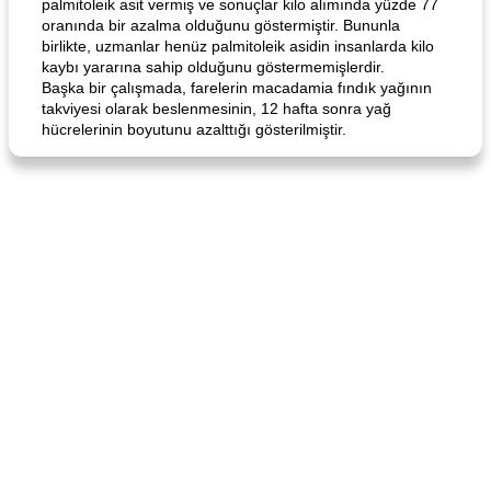
palmitoleik asit vermiş ve sonuçlar kilo alımında yüzde 77
oranında bir azalma olduğunu göstermiştir. Bununla
birlikte, uzmanlar henüz palmitoleik asidin insanlarda kilo
kaybı yararına sahip olduğunu göstermemişlerdir.
Başka bir çalışmada, farelerin macadamia fındık yağının
Angela's Awesome Enchiladas
Pop's Roast Turkey Sandwich
takviyesi olarak beslenmesinin, 12 hafta sonra yağ
hücrelerinin boyutunu azalttığı gösterilmiştir.