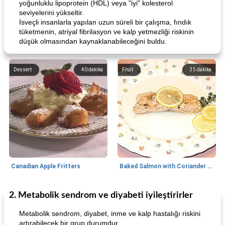
yoğunluklu lipoprotein (HDL) veya "iyi" kolesterol
seviyelerini yükseltir.
İsveçli insanlarla yapılan uzun süreli bir çalışma, fındık
tüketmenin, atriyal fibrilasyon ve kalp yetmezliği riskinin
düşük olmasından kaynaklanabileceğini buldu.
Dessert
40
dakika
Fruit
35
dakika
Canadian Apple Fritters
Baked Salmon with Coriander and Thyme
2. Metabolik sendrom ve diyabeti iyileştirirler
Boneless Chicken Recipes
65
dakika
Candy
41
dakika
Metabolik sendrom, diyabet, inme ve kalp hastalığı riskini
artırabilecek bir grup durumdur.