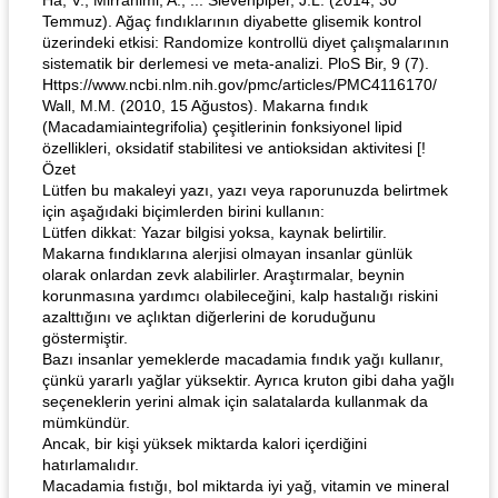
Ha, V., Mirrahimi, A., ... Sievenpiper, J.L. (2014, 30
Temmuz). Ağaç fındıklarının diyabette glisemik kontrol
üzerindeki etkisi: Randomize kontrollü diyet çalışmalarının
sistematik bir derlemesi ve meta-analizi. PloS Bir, 9 (7).
Https://www.ncbi.nlm.nih.gov/pmc/articles/PMC4116170/
Wall, M.M. (2010, 15 Ağustos). Makarna fındık
(Macadamiaintegrifolia) çeşitlerinin fonksiyonel lipid
özellikleri, oksidatif stabilitesi ve antioksidan aktivitesi [!
Özet
Lütfen bu makaleyi yazı, yazı veya raporunuzda belirtmek
için aşağıdaki biçimlerden birini kullanın:
Lütfen dikkat: Yazar bilgisi yoksa, kaynak belirtilir.
Makarna fındıklarına alerjisi olmayan insanlar günlük
olarak onlardan zevk alabilirler. Araştırmalar, beynin
korunmasına yardımcı olabileceğini, kalp hastalığı riskini
azalttığını ve açlıktan diğerlerini de koruduğunu
göstermiştir.
Bazı insanlar yemeklerde macadamia fındık yağı kullanır,
çünkü yararlı yağlar yüksektir. Ayrıca kruton gibi daha yağlı
seçeneklerin yerini almak için salatalarda kullanmak da
mümkündür.
Ancak, bir kişi yüksek miktarda kalori içerdiğini
hatırlamalıdır.
Macadamia fıstığı, bol miktarda iyi yağ, vitamin ve mineral