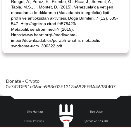
Rengel, A., Perez, E., Piombo, G., Ricci, J., Servent, A.,
Tapia, M.S., ... Montet, D. (2015). Venezuela'da yetişen
macadamia fındıklarının (Macadamia integrifolia) lipit
profili ve antioksidan aktivitesi. Doğa Bilimleri, 7 (12), 535-
547. Http://agritrop.cirad.fr/578423/
Metabolik sendrom nedir? (2015).
Https://www.heart.org/-/media/data-
import/downloadables/pe-abh-what-is-metabolic-
syndrome-ucm_300322.pdf
Donate - Crypto:
0x742DF91e06acb998e03F1313a692FFBA4638f407
Site Haritası
Bize Ulaşın
Gizlilik Politikası
Şartlar ve Koşullar