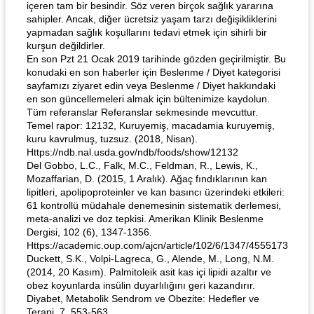
içeren tam bir besindir. Söz veren birçok sağlık yararına
sahipler. Ancak, diğer ücretsiz yaşam tarzı değişikliklerini
yapmadan sağlık koşullarını tedavi etmek için sihirli bir
kurşun değildirler.
En son Pzt 21 Ocak 2019 tarihinde gözden geçirilmiştir. Bu
konudaki en son haberler için Beslenme / Diyet kategorisi
sayfamızı ziyaret edin veya Beslenme / Diyet hakkındaki
en son güncellemeleri almak için bültenimize kaydolun.
Tüm referanslar Referanslar sekmesinde mevcuttur.
Temel rapor: 12132, Kuruyemiş, macadamia kuruyemiş,
kuru kavrulmuş, tuzsuz. (2018, Nisan).
Https://ndb.nal.usda.gov/ndb/foods/show/12132
Del Gobbo, L.C., Falk, M.C., Feldman, R., Lewis, K.,
Mozaffarian, D. (2015, 1 Aralık). Ağaç fındıklarının kan
lipitleri, apolipoproteinler ve kan basıncı üzerindeki etkileri:
61 kontrollü müdahale denemesinin sistematik derlemesi,
meta-analizi ve doz tepkisi. Amerikan Klinik Beslenme
Dergisi, 102 (6), 1347-1356.
Https://academic.oup.com/ajcn/article/102/6/1347/4555173
Duckett, S.K., Volpi-Lagreca, G., Alende, M., Long, N.M.
(2014, 20 Kasım). Palmitoleik asit kas içi lipidi azaltır ve
obez koyunlarda insülin duyarlılığını geri kazandırır.
Diyabet, Metabolik Sendrom ve Obezite: Hedefler ve
Terapi, 7, 553-563.