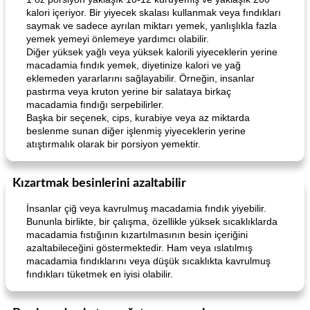
kalori içeriyor. Bir yiyecek skalası kullanmak veya fındıkları
saymak ve sadece ayrılan miktarı yemek, yanlışlıkla fazla
yemek yemeyi önlemeye yardımcı olabilir.
Lime, Chili and Brown Sugar Pork Chops
Hazelnut-Crusted Salmon
Diğer yüksek yağlı veya yüksek kalorili yiyeceklerin yerine
macadamia fındık yemek, diyetinize kalori ve yağ
eklemeden yararlarını sağlayabilir. Örneğin, insanlar
pastırma veya kruton yerine bir salataya birkaç
macadamia fındığı serpebilirler.
Başka bir seçenek, cips, kurabiye veya az miktarda
beslenme sunan diğer işlenmiş yiyeceklerin yerine
atıştırmalık olarak bir porsiyon yemektir.
Kızartmak besinlerini azaltabilir
İnsanlar çiğ veya kavrulmuş macadamia fındık yiyebilir.
Bununla birlikte, bir çalışma, özellikle yüksek sıcaklıklarda
macadamia fıstığının kızartılmasının besin içeriğini
azaltabileceğini göstermektedir. Ham veya ıslatılmış
macadamia fındıklarını veya düşük sıcaklıkta kavrulmuş
fındıkları tüketmek en iyisi olabilir.