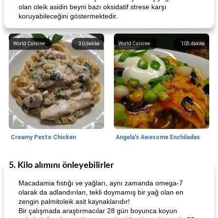
olan oleik asidin beyni bazı oksidatif strese karşı
koruyabileceğini göstermektedir.
World Cuisine
30
dakika
World Cuisine
105
dakika
Creamy Pesto Chicken
Angela's Awesome Enchiladas
5. Kilo alımını önleyebilirler
World Cuisine
105
dakika
Lunch/Snacks
12
dakika
Macadamia fıstığı ve yağları, aynı zamanda omega-7
olarak da adlandırılan, tekli doymamış bir yağ olan en
zengin palmitoleik asit kaynaklarıdır!
Bir çalışmada araştırmacılar 28 gün boyunca koyun