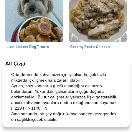
Liver Lickers Dog Treats
Creamy Pesto Chicken
Alt Çizgi
Pork
40
dakika
Seafood
25
dakika
Orta derecede kahve sizin için iyi olsa da, çok fazla
miktarda içki içmek hala zararlı olabilir.
Ayrıca, bazı kanıtların güçlü olmadığını aklınızda
bulundurun. Yukarıdaki çalışmaların çoğu doğada
gözlemsel idi. Bu tür çalışmalar yalnızca ilişki gösterebilir,
ancak kahvenin faydalara neden olduğunu kanıtlayamaz.
[! 2294 => 1140 = 9!
Ama sonunda, bir şey doğru: kahve sadece gezegendeki
en sağlıklı içecek olabilir.
Lime, Chili and Brown Sugar Pork Chops
Hazelnut-Crusted Salmon