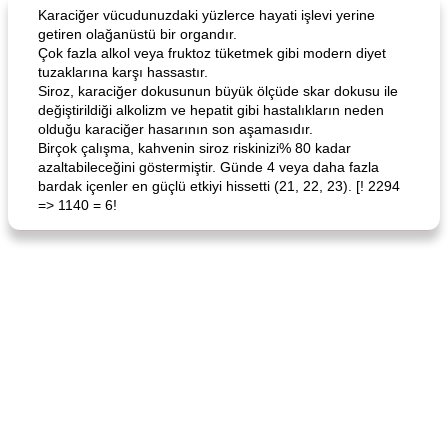
World Cuisine
105
dakika
Lunch/Snacks
12
dakika
Karaciğer vücudunuzdaki yüzlerce hayati işlevi yerine
getiren olağanüstü bir organdır.
Çok fazla alkol veya fruktoz tüketmek gibi modern diyet
tuzaklarına karşı hassastır.
Siroz, karaciğer dokusunun büyük ölçüde skar dokusu ile
değiştirildiği alkolizm ve hepatit gibi hastalıkların neden
olduğu karaciğer hasarının son aşamasıdır.
Birçok çalışma, kahvenin siroz riskinizi% 80 kadar
azaltabileceğini göstermiştir. Günde 4 veya daha fazla
bardak içenler en güçlü etkiyi hissetti (21, 22, 23). [! 2294
Angela's Awesome Enchiladas
Pop's Roast Turkey Sandwich
=> 1140 = 6!