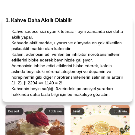
1. Kahve Daha Akıllı Olabilir
Kahve sadece sizi uyanık tutmaz - aynı zamanda sizi daha
akıllı yapar.
Kahvede aktif madde, uyarıcı ve dünyada en çok tüketilen
psikoaktif madde olan kafeindir.
Kafein, adenosin adı verilen bir inhibitör nörotransmitterin
etkilerini bloke ederek beyninizde çalışıyor.
Adenosinin inhibe edici etkilerini bloke ederek, kafein
aslında beyindeki nöronal ateşlemeyi ve dopamin ve
norepinefrin gibi diğer nörotransmiterlerin salınımını arttırır
(1, 2). [! 2294 => 1140 = 2!
Kahvenin beyin sağlığı üzerindeki potansiyel yararları
hakkında daha fazla bilgi için bu makaleye göz atın.
Dessert
40
dakika
Fruit
35
dakika