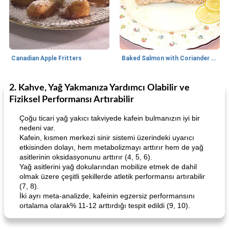
Canadian Apple Fritters
Baked Salmon with Coriander and Thyme
2. Kahve, Yağ Yakmanıza Yardımcı Olabilir ve
Boneless Chicken Recipes
65
dakika
Candy
41
dakika
Fiziksel Performansı Artırabilir
Çoğu ticari yağ yakıcı takviyede kafein bulmanızın iyi bir
nedeni var.
Kafein, kısmen merkezi sinir sistemi üzerindeki uyarıcı
etkisinden dolayı, hem metabolizmayı arttırır hem de yağ
asitlerinin oksidasyonunu arttırır (4, 5, 6).
Yağ asitlerini yağ dokularından mobilize etmek de dahil
olmak üzere çeşitli şekillerde atletik performansı artırabilir
Curry Chicken Dinner
(7, 8).
Mexican Cream (Fudge)
İki ayrı meta-analizde, kafeinin egzersiz performansını
ortalama olarak% 11-12 arttırdığı tespit edildi (9, 10).