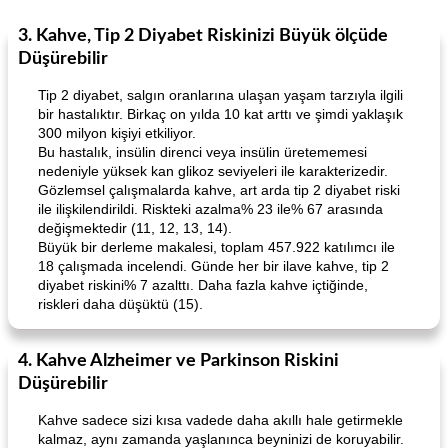
3. Kahve, Tip 2 Diyabet Riskinizi Büyük ölçüde
Düşürebilir
Tip 2 diyabet, salgın oranlarına ulaşan yaşam tarzıyla ilgili
bir hastalıktır. Birkaç on yılda 10 kat arttı ve şimdi yaklaşık
300 milyon kişiyi etkiliyor.
Bu hastalık, insülin direnci veya insülin üretememesi
nedeniyle yüksek kan glikoz seviyeleri ile karakterizedir.
Gözlemsel çalışmalarda kahve, art arda tip 2 diyabet riski
ile ilişkilendirildi. Riskteki azalma% 23 ile% 67 arasında
değişmektedir (11, 12, 13, 14).
Büyük bir derleme makalesi, toplam 457.922 katılımcı ile
18 çalışmada incelendi. Günde her bir ilave kahve, tip 2
diyabet riskini% 7 azalttı. Daha fazla kahve içtiğinde,
riskleri daha düşüktü (15).
4. Kahve Alzheimer ve Parkinson Riskini
Düşürebilir
Kahve sadece sizi kısa vadede daha akıllı hale getirmekle
kalmaz, aynı zamanda yaşlanınca beyninizi de koruyabilir.