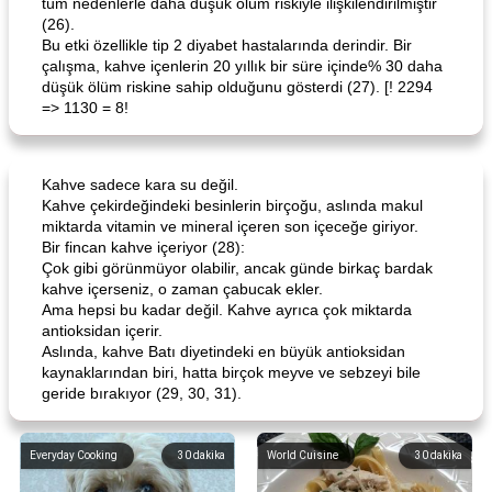
tüm nedenlerle daha düşük ölüm riskiyle ilişkilendirilmiştir
(26).
Bu etki özellikle tip 2 diyabet hastalarında derindir. Bir
çalışma, kahve içenlerin 20 yıllık bir süre içinde% 30 daha
düşük ölüm riskine sahip olduğunu gösterdi (27). [! 2294
=> 1130 = 8!
Kahve sadece kara su değil.
Kahve çekirdeğindeki besinlerin birçoğu, aslında makul
miktarda vitamin ve mineral içeren son içeceğe giriyor.
Bir fincan kahve içeriyor (28):
Çok gibi görünmüyor olabilir, ancak günde birkaç bardak
kahve içerseniz, o zaman çabucak ekler.
Ama hepsi bu kadar değil. Kahve ayrıca çok miktarda
antioksidan içerir.
Aslında, kahve Batı diyetindeki en büyük antioksidan
kaynaklarından biri, hatta birçok meyve ve sebzeyi bile
geride bırakıyor (29, 30, 31).
Everyday Cooking
30
dakika
World Cuisine
30
dakika