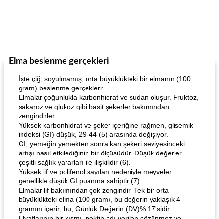
Elma beslenme gerçekleri
İşte çiğ, soyulmamış, orta büyüklükteki bir elmanın (100
gram) beslenme gerçekleri:
Elmalar çoğunlukla karbonhidrat ve sudan oluşur. Fruktoz,
sakaroz ve glukoz gibi basit şekerler bakımından
zengindirler.
Yüksek karbonhidrat ve şeker içeriğine rağmen, glisemik
indeksi (GI) düşük, 29-44 (5) arasında değişiyor.
GI, yemeğin yemekten sonra kan şekeri seviyesindeki
artışı nasıl etkilediğinin bir ölçüsüdür. Düşük değerler
çeşitli sağlık yararları ile ilişkilidir (6).
Yüksek lif ve polifenol sayıları nedeniyle meyveler
genellikle düşük GI puanına sahiptir (7).
Elmalar lif bakımından çok zengindir. Tek bir orta
büyüklükteki elma (100 gram), bu değerin yaklaşık 4
gramını içerir; bu, Günlük Değerin (DV)% 17'sidir.
Elyaflarının bir kısmı, pektin adı verilen çözünmez ve