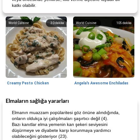
katkı olabilir.
World Cuisine
30
dakika
World Cuisine
105
dakika
Creamy Pesto Chicken
Angela's Awesome Enchiladas
Elmaların sağlığa yararları
World Cuisine
105
dakika
Lunch/Snacks
12
dakika
Elmanın muazzam popülaritesi göz önüne alındığında,
onların oldukça iyi çalışılmaları şaşırtıcı değil (4).
Bazı kanıtlar elma yemenin kan şekeri seviyesini
düşürmeye ve diyabete karşı korunmaya yardımcı
olabileceğini gösteriyor (23).