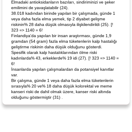
Elmadaki antioksidanların bazıları, sindiriminizi ve şeker
emilimini de yavaşlatabilir (24).
38.018 kadından birinde yapılan bir çalışmada, günde 1
veya daha fazla elma yemek, tip 2 diyabet gelişme
Angela's Awesome Enchiladas
Pop's Roast Turkey Sandwich
riskinin% 28 daha düşük olmasıyla ilişkilendirildi (25). [!
323 => 1140 = 6!
Finlandiya'da yapılan bir insan araştırması, günde 1,9
gramdan (54 gram) fazla elma tüketenlerin kalp hastalığı
geliştirme riskinin daha düşük olduğunu gösterdi.
Spesifik olarak kalp hastalıklarından ölme riski
kadınlarda% 43, erkeklerde% 19 idi (27). [! 323 => 1140 =
6!
İnsanlarda yapılan çalışmalardan da potansiyel kanıtlar
var.
Bir çalışma, günde 1 veya daha fazla elma tüketenlerin
sırasıyla% 20 ve% 18 daha düşük kolorektal ve meme
kanseri riski de dahil olmak üzere, kanser riski altında
olduğunu göstermiştir (31) .