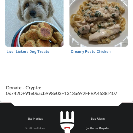
Liver Lickers Dog Treats
Creamy Pesto Chicken
Pork
40
dakika
Seafood
25
dakika
Donate - Crypto:
0x742DF91e06acb998e03F1313a692FFBA4638f407
Site Haritası
Bize Ulaşın
Lime, Chili and Brown Sugar Pork Chops
Hazelnut-Crusted Salmon
Gizlilik Politikası
Şartlar ve Koşullar