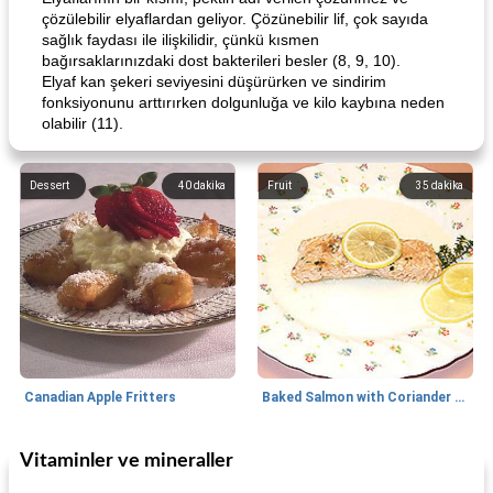
çözülebilir elyaflardan geliyor. Çözünebilir lif, çok sayıda
sağlık faydası ile ilişkilidir, çünkü kısmen
bağırsaklarınızdaki dost bakterileri besler (8, 9, 10).
Elyaf kan şekeri seviyesini düşürürken ve sindirim
fonksiyonunu arttırırken dolgunluğa ve kilo kaybına neden
olabilir (11).
Dessert
40
dakika
Fruit
35
dakika
Canadian Apple Fritters
Baked Salmon with Coriander and Thyme
Vitaminler ve mineraller
Boneless Chicken Recipes
65
dakika
Candy
41
dakika