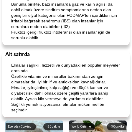
Bununla birlikte, bazı insanlarda gaz ve karın ağrısı da
dahil olmak üzere sindirim semptomlarına neden olan
geniş bir elyaf kategorisi olan FODMAP'leri içerdikleri için
irritabl bağırsak sendromu (IBS) olan insanlar için
sorunlara neden olabilirler ( 32).
Fruktoz içeriği fruktoz intoleransı olan insanlar için de
sorunlu olabilir.
Alt satırda
Elmalar sağlıklı, lezzetli ve dünyadaki en popüler meyveler
arasında.
Özellikle vitamin ve mineraller bakımından zengin
olmasalar da, iyi bir lif ve antioksidan kaynağıdırlar.
Elmalar, iyileştirilmiş kalp sağlığı ve düşük kanser ve
diyabet riski dahil olmak üzere çeşitli yararlara sahip
olabilir. Ayrıca kilo vermeye de yardımcı olabilirler.
Sağlıklı yemek istiyorsanız, elmalar mükemmel bir
seçimdir.
Everyday Cooking
30
dakika
World Cuisine
30
dakika