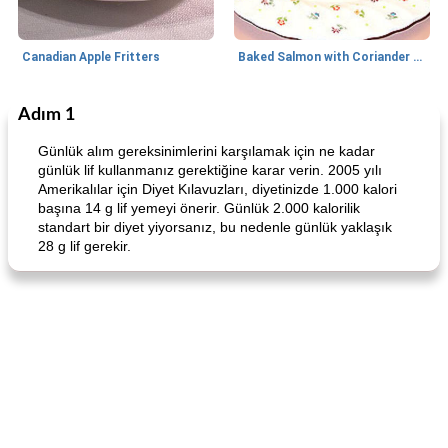
Canadian Apple Fritters
Baked Salmon with Coriander and Thyme
Adım 1
Boneless Chicken Recipes
65
dakika
Candy
41
dakika
Günlük alım gereksinimlerini karşılamak için ne kadar
günlük lif kullanmanız gerektiğine karar verin. 2005 yılı
Amerikalılar için Diyet Kılavuzları, diyetinizde 1.000 kalori
başına 14 g lif yemeyi önerir. Günlük 2.000 kalorilik
standart bir diyet yiyorsanız, bu nedenle günlük yaklaşık
28 g lif gerekir.
Curry Chicken Dinner
Mexican Cream (Fudge)