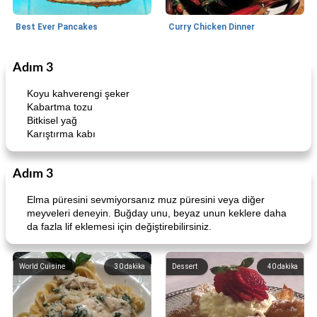
Best Ever Pancakes
Curry Chicken Dinner
Adım 3
World Cuisine
30
dakika
Breakfast
45
dakika
Koyu kahverengi şeker
Kabartma tozu
Bitkisel yağ
Karıştırma kabı
Adım 3
Elma püresini sevmiyorsanız muz püresini veya diğer
Creamy Pesto Chicken
Best Ever Pancakes
meyveleri deneyin. Buğday unu, beyaz unun keklere daha
da fazla lif eklemesi için değiştirebilirsiniz.
World Cuisine
30
dakika
Dessert
40
dakika