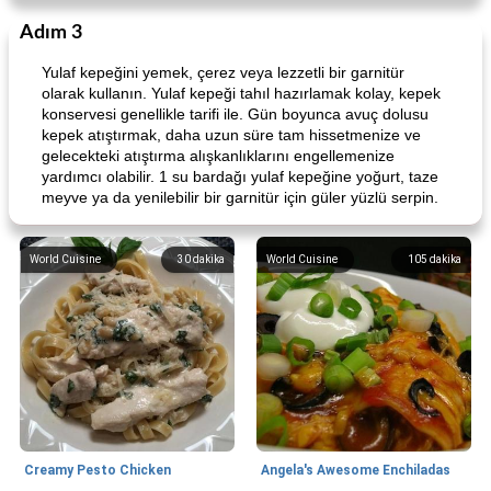
Adım 3
Yulaf kepeğini yemek, çerez veya lezzetli bir garnitür
olarak kullanın. Yulaf kepeği tahıl hazırlamak kolay, kepek
konservesi genellikle tarifi ile. Gün boyunca avuç dolusu
kepek atıştırmak, daha uzun süre tam hissetmenize ve
gelecekteki atıştırma alışkanlıklarını engellemenize
yardımcı olabilir. 1 su bardağı yulaf kepeğine yoğurt, taze
meyve ya da yenilebilir bir garnitür için güler yüzlü serpin.
World Cuisine
30
dakika
World Cuisine
105
dakika
Creamy Pesto Chicken
Angela's Awesome Enchiladas