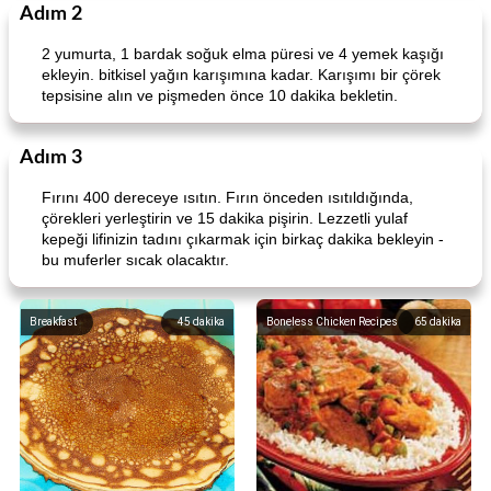
Adım 2
2 yumurta, 1 bardak soğuk elma püresi ve 4 yemek kaşığı
Lime, Chili and Brown Sugar Pork Chops
Hazelnut-Crusted Salmon
ekleyin. bitkisel yağın karışımına kadar. Karışımı bir çörek
tepsisine alın ve pişmeden önce 10 dakika bekletin.
Adım 3
Fırını 400 dereceye ısıtın. Fırın önceden ısıtıldığında,
çörekleri yerleştirin ve 15 dakika pişirin. Lezzetli yulaf
kepeği lifinizin tadını çıkarmak için birkaç dakika bekleyin -
bu muferler sıcak olacaktır.
Breakfast
45
dakika
Boneless Chicken Recipes
65
dakika