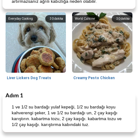
artırmazsanız ağrılı kabızlığa neden olabilir.
Everyday Cooking
30
dakika
World Cuisine
30
dakika
Liver Lickers Dog Treats
Creamy Pesto Chicken
Adım 1
Pork
40
dakika
Seafood
25
dakika
1 ve 1/2 su bardağı yulaf kepeği, 1/2 su bardağı koyu
kahverengi şeker, 1 ve 1/2 su bardağı un, 2 çay kaşığı
karıştırın. kabartma tozu, 2 çay kaşığı. kabartma tozu ve
1/2 çay kaşığı. karıştırma kabındaki tuz.