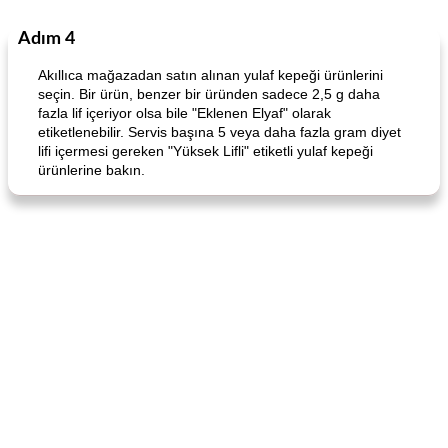
Adım 4
World Cuisine
105
dakika
Lunch/Snacks
12
dakika
Akıllıca mağazadan satın alınan yulaf kepeği ürünlerini
seçin. Bir ürün, benzer bir üründen sadece 2,5 g daha
fazla lif içeriyor olsa bile "Eklenen Elyaf" olarak
etiketlenebilir. Servis başına 5 veya daha fazla gram diyet
lifi içermesi gereken "Yüksek Lifli" etiketli yulaf kepeği
ürünlerine bakın.
Angela's Awesome Enchiladas
Pop's Roast Turkey Sandwich