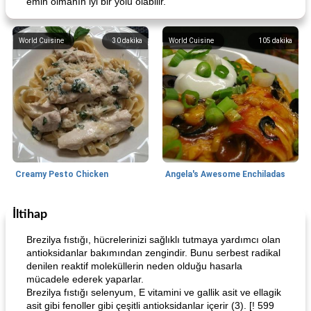
emin olmanın iyi bir yolu olabilir.
World Cuisine
30
dakika
World Cuisine
105
dakika
Creamy Pesto Chicken
Angela's Awesome Enchiladas
İltihap
World Cuisine
105
dakika
Lunch/Snacks
12
dakika
Brezilya fıstığı, hücrelerinizi sağlıklı tutmaya yardımcı olan
antioksidanlar bakımından zengindir. Bunu serbest radikal
denilen reaktif moleküllerin neden olduğu hasarla
mücadele ederek yaparlar.
Brezilya fıstığı selenyum, E vitamini ve gallik asit ve ellagik
asit gibi fenoller gibi çeşitli antioksidanlar içerir (3). [! 599