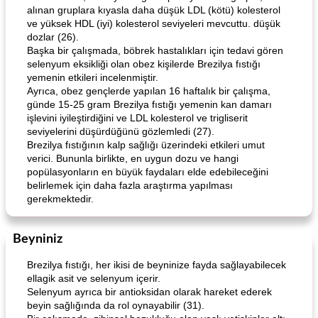
alınan gruplara kıyasla daha düşük LDL (kötü) kolesterol
ve yüksek HDL (iyi) kolesterol seviyeleri mevcuttu. düşük
dozlar (26).
Başka bir çalışmada, böbrek hastalıkları için tedavi gören
selenyum eksikliği olan obez kişilerde Brezilya fıstığı
yemenin etkileri incelenmiştir.
Ayrıca, obez gençlerde yapılan 16 haftalık bir çalışma,
günde 15-25 gram Brezilya fıstığı yemenin kan damarı
işlevini iyileştirdiğini ve LDL kolesterol ve trigliserit
seviyelerini düşürdüğünü gözlemledi (27).
Brezilya fıstığının kalp sağlığı üzerindeki etkileri umut
verici. Bununla birlikte, en uygun dozu ve hangi
popülasyonların en büyük faydaları elde edebileceğini
belirlemek için daha fazla araştırma yapılması
gerekmektedir.
Beyniniz
Brezilya fıstığı, her ikisi de beyninize fayda sağlayabilecek
ellagik asit ve selenyum içerir.
Selenyum ayrıca bir antioksidan olarak hareket ederek
beyin sağlığında da rol oynayabilir (31).