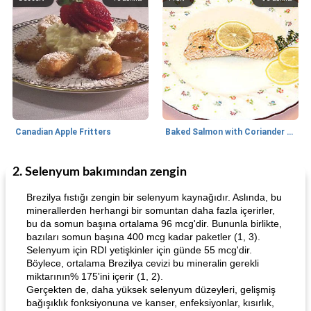
Canadian Apple Fritters
Baked Salmon with Coriander and Thyme
2. Selenyum bakımından zengin
Boneless Chicken Recipes
65
dakika
Candy
41
dakika
Brezilya fıstığı zengin bir selenyum kaynağıdır. Aslında, bu
minerallerden herhangi bir somuntan daha fazla içerirler,
bu da somun başına ortalama 96 mcg'dir. Bununla birlikte,
bazıları somun başına 400 mcg kadar paketler (1, 3).
Selenyum için RDI yetişkinler için günde 55 mcg'dir.
Böylece, ortalama Brezilya cevizi bu mineralin gerekli
miktarının% 175'ini içerir (1, 2).
Gerçekten de, daha yüksek selenyum düzeyleri, gelişmiş
bağışıklık fonksiyonuna ve kanser, enfeksiyonlar, kısırlık,
Curry Chicken Dinner
Mexican Cream (Fudge)