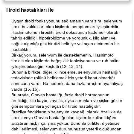
Tiroid hastalıkları ile
Uygun tiroid fonksiyonunu sağlamanın yanı sıra, selenyum
tiroid bozuklukları olan kişilerde semptomları iyileştirebilir.
Hashimoto'nun tiroiditi, tiroid dokusunun kademeli olarak
tahrip edildiği, hipotiroidizme ve yorgunluk, kilo alımı ve
soğuk algınlığı gibi bir dizi belirtiye yol açan otoimmün bir
hastalıktır.
Birkaç yorum, selenyum ile desteklemenin, Hashimoto
tiroiditi olan kişilerde bağışıklık fonksiyonunu ve ruh halini
iyileştirebileceğini keşfetti (12, 13, 14).
Bununla birlikte, diğer iki inceleme, selenyumun hastalığın
tedavisinde rolünü belirlemek için yeterli kanıt olmadığı
sonucuna vardı. Bu nedenle daha fazla araştırmaya ihtiyaç
vardır (15, 16).
Bu arada, Graves hastalığı, fazla tiroid hormonunun
üretildiği, kilo kaybı, zayıflık, uyku sorunları ve şişkin gözler
gibi semptomlara yol açan bir tiroid hastalığıdır.
Brezilya fındıklarının selenyum kaynağı olarak, özellikle de
tiroidit veya Graves hastalığı olan kişilerde kullanıldığını
araştıran hiçbir çalışma yoktur. Bununla birlikte, diyetinize
dahil edilmesi, selenyum durumunuzun yeterli olduğundan