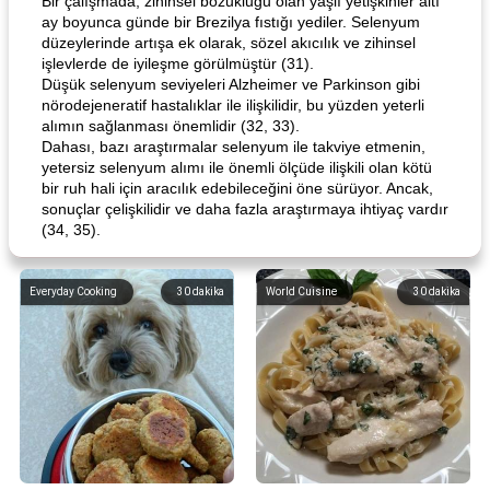
Bir çalışmada, zihinsel bozukluğu olan yaşlı yetişkinler altı
ay boyunca günde bir Brezilya fıstığı yediler. Selenyum
düzeylerinde artışa ek olarak, sözel akıcılık ve zihinsel
işlevlerde de iyileşme görülmüştür (31).
Düşük selenyum seviyeleri Alzheimer ve Parkinson gibi
nörodejeneratif hastalıklar ile ilişkilidir, bu yüzden yeterli
alımın sağlanması önemlidir (32, 33).
Dahası, bazı araştırmalar selenyum ile takviye etmenin,
yetersiz selenyum alımı ile önemli ölçüde ilişkili olan kötü
bir ruh hali için aracılık edebileceğini öne sürüyor. Ancak,
sonuçlar çelişkilidir ve daha fazla araştırmaya ihtiyaç vardır
(34, 35).
Everyday Cooking
30
dakika
World Cuisine
30
dakika