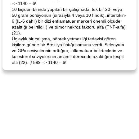
=> 1140 = 6!
10 kişiden birinde yapılan bir çalışmada, tek bir 20- veya
50 gram porsiyonun (sırasıyla 4 veya 10 fındık), interlökin-
Angela's Awesome Enchiladas
Pop's Roast Turkey Sandwich
6 (IL-6 dahil) bir dizi enflamatuar markeri önemli ölçüde
azalttığı belirtildi. ) ve tümör nekroz faktörü alfa (TNF-alfa)
(21).
Üç aylık bir çalışma, böbrek yetmezliği tedavisi gören
kişilere günde bir Brezilya fıstığı somunu verdi. Selenyum
ve GPx seviyelerinin arttığını, inflamatuar belirteçlerin ve
kolesterol seviyelerinin anlamlı derecede azaldığını tespit
etti (22). [! 599 => 1140 = 6!