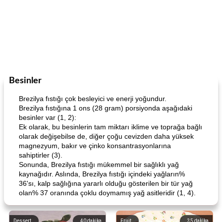
Besinler
Brezilya fıstığı çok besleyici ve enerji yoğundur.
Brezilya fıstığına 1 ons (28 gram) porsiyonda aşağıdaki
besinler var (1, 2):
Ek olarak, bu besinlerin tam miktarı iklime ve toprağa bağlı
olarak değişebilse de, diğer çoğu cevizden daha yüksek
magnezyum, bakır ve çinko konsantrasyonlarına
sahiptirler (3).
Sonunda, Brezilya fıstığı mükemmel bir sağlıklı yağ
kaynağıdır. Aslında, Brezilya fıstığı içindeki yağların%
36'sı, kalp sağlığına yararlı olduğu gösterilen bir tür yağ
olan% 37 oranında çoklu doymamış yağ asitleridir (1, 4).
Dessert
40
dakika
Fruit
35
dakika