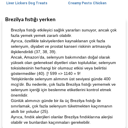
Liver Lickers Dog Treats
Creamy Pesto Chicken
Brezilya fıstığı yerken
Pork
40
dakika
Seafood
25
dakika
Brezilya fıstığı etkileyici sağlık yararları sunuyor, ancak çok
fazla yemek yemek zararlı olabilir.
Ayrıca, özellikle takviyelerden kaynaklanan çok fazla
selenyum, diyabet ve prostat kanseri riskinin artmasıyla
ilişkilendirildi (37, 38, 39).
Ancak, Amazon’da, selenyum bakımından doğal olarak
yüksek olan geleneksel diyetleri olan topluluklar, selenyum
toksisitesinin herhangi bir olumsuz etkisi veya belirtisi
göstermediler (40). [! 599 => 1140 = 9!
Lime, Chili and Brown Sugar Pork Chops
Hazelnut-Crusted Salmon
Yetişkinlerde selenyum alımının üst seviyesi günde 400
mcg'dir. Bu nedenle, çok fazla Brezilya fıstığı yememek ve
selenyum içeriği için beslenme etiketlerini kontrol etmek
önemlidir.
Günlük alımınızı günde bir ila üç Brezilya fıstığı ile
sınırlamak, çok fazla selenyum tüketmekten kaçınmanın
akıllı bir yoludur (25).
Ayrıca, fındık alerjileri olanlar Brezilya fındıklarına alerjisi
olabilir ve bunlardan kaçınmaları gerekebilir.