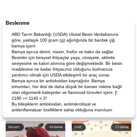
Beslenme
ABD Tarım Bakanlığı (USDA) Ulusal Besin Veritabanına
göre, yaklaşık 100 gram (g) ağırlığında bir bardak çiğ
bamya içerir:
Bamya ayrıca demir, niasin, fosfor ve bakır da sağlar.
Besinler için bireysel ihtiyaçlar yaşa, cinsiyete, aktivite
seviyesine ve kalori alımına göre değişmektedir. Bir besin
maddesine ne kadar ihtiyacınız olduğunu bulmanıza
yardımcı olmak için USDA etkileşimli bir araç sunar.
Bamya ayrıca bir antioksidan kaynağıdır. Bamya
tohumları, her ikisi de daha düşük bir kanser riskine bağlı
olan oligomerik kateşinler ve flavonoid türevleri içerir. [!
2180 => 1140 = 2!
Bu bileşiklerin antioksidan, antimikrobiyal ve
antienflamatuar özelliklere sahip olduğuna inanılıyor.
Dessert
40
dakika
Fruit
35
dakika