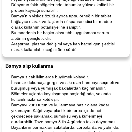
Dünyanın fakir bölgelerinde, tohumlar yüksek kaliteli bir
protein kaynağı sunabilir.
Bamya'nın viskoz özütü ayrıca tıpta, örneğin bir tablet
bağlayıcı olarak ve ilaçlarda süspanse edici bir madde
olarak kullanım potansiyeline sahiptir.
Bu maddenin bir başka olası tıbbi uygulaması serum
albümin genişleticidir.
Araştırma, plazma değişimi veya kan hacmi genişleticisi
olarak kullanılabileceğini öne sürdü.
Bamya alıp kullanma
Bamya sıcak iklimlerde büyümek kolaydır.
İnsanlar dokunuşa gergin ve sıkı olan bambayı seçmeli ve
buruşmuş veya yumuşak baklalardan kaçınmalıdır.
Bölmeler uçlarda koyulaşmaya başladığında, yakında
kullanılmazlarsa kötüleşir.
Bamyayı kuru tutun ve kullanmaya hazır olana kadar
yıkamayın. Kâğıt veya plastik bir torba içinde net
çekmecede saklamak, sümüksü veya küflenmeyi
durdurabilir. Taze bamya 3 ila 4 günden fazla dayanmaz.
Bayanların parmakları salatalarda, çorbalarda ve yahnide,