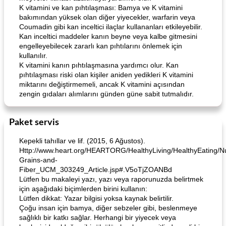
K vitamini ve kan pıhtılaşması: Bamya ve K vitamini
bakımından yüksek olan diğer yiyecekler, warfarin veya
Coumadin gibi kan inceltici ilaçlar kullananları etkileyebilir.
Kan inceltici maddeler kanın beyne veya kalbe gitmesini
engelleyebilecek zararlı kan pıhtılarını önlemek için
kullanılır.
K vitamini kanın pıhtılaşmasına yardımcı olur. Kan
pıhtılaşması riski olan kişiler aniden yedikleri K vitamini
miktarını değiştirmemeli, ancak K vitamini açısından
zengin gıdaları alımlarını günden güne sabit tutmalıdır.
Paket servis
Kepekli tahıllar ve lif. (2015, 6 Ağustos).
Http://www.heart.org/HEARTORG/HealthyLiving/HealthyEating/Nu
Grains-and-
Fiber_UCM_303249_Article.jsp#.V5oTjZOANBd
Lütfen bu makaleyi yazı, yazı veya raporunuzda belirtmek
için aşağıdaki biçimlerden birini kullanın:
Lütfen dikkat: Yazar bilgisi yoksa kaynak belirtilir.
Çoğu insan için bamya, diğer sebzeler gibi, beslenmeye
sağlıklı bir katkı sağlar. Herhangi bir yiyecek veya