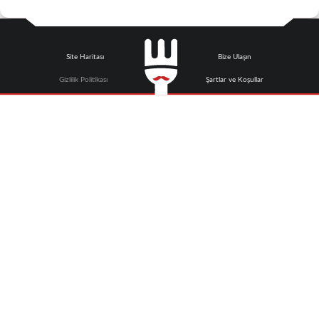
Site Haritası
Bize Ulaşın
Gizlilik Politikası
Şartlar ve Koşullar