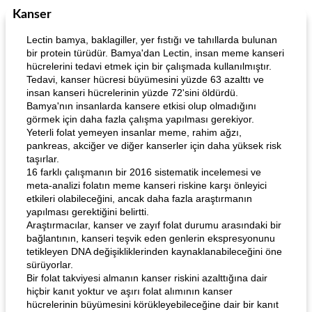
Kanser
Lectin bamya, baklagiller, yer fıstığı ve tahıllarda bulunan
bir protein türüdür. Bamya'dan Lectin, insan meme kanseri
hücrelerini tedavi etmek için bir çalışmada kullanılmıştır.
Tedavi, kanser hücresi büyümesini yüzde 63 azalttı ve
insan kanseri hücrelerinin yüzde 72'sini öldürdü.
Bamya'nın insanlarda kansere etkisi olup olmadığını
görmek için daha fazla çalışma yapılması gerekiyor.
Yeterli folat yemeyen insanlar meme, rahim ağzı,
pankreas, akciğer ve diğer kanserler için daha yüksek risk
taşırlar.
16 farklı çalışmanın bir 2016 sistematik incelemesi ve
meta-analizi folatın meme kanseri riskine karşı önleyici
etkileri olabileceğini, ancak daha fazla araştırmanın
yapılması gerektiğini belirtti.
Araştırmacılar, kanser ve zayıf folat durumu arasındaki bir
bağlantının, kanseri teşvik eden genlerin ekspresyonunu
tetikleyen DNA değişikliklerinden kaynaklanabileceğini öne
sürüyorlar.
Bir folat takviyesi almanın kanser riskini azalttığına dair
hiçbir kanıt yoktur ve aşırı folat alımının kanser
hücrelerinin büyümesini körükleyebileceğine dair bir kanıt