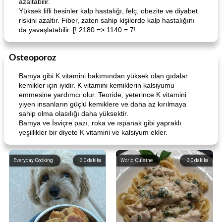
azaltabilir.
Yüksek lifli besinler kalp hastalığı, felç, obezite ve diyabet
riskini azaltır. Fiber, zaten sahip kişilerde kalp hastalığını
da yavaşlatabilir. [! 2180 => 1140 = 7!
Osteoporoz
Bamya gibi K vitamini bakımından yüksek olan gıdalar
kemikler için iyidir. K vitamini kemiklerin kalsiyumu
emmesine yardımcı olur. Teoride, yeterince K vitamini
yiyen insanların güçlü kemiklere ve daha az kırılmaya
sahip olma olasılığı daha yüksektir.
Bamya ve İsviçre pazı, roka ve ıspanak gibi yapraklı
yeşillikler bir diyete K vitamini ve kalsiyum ekler.
Everyday Cooking
30
dakika
World Cuisine
30
dakika