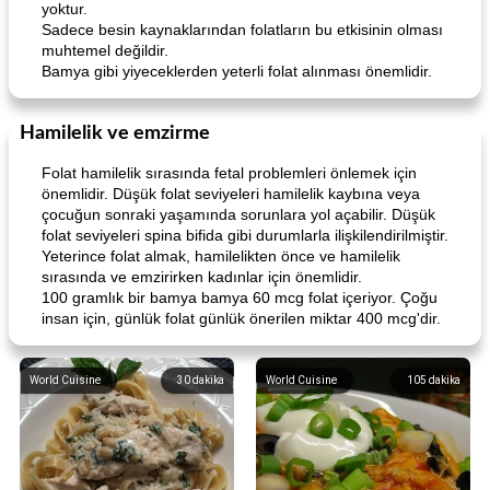
yoktur.
Sadece besin kaynaklarından folatların bu etkisinin olması
muhtemel değildir.
Bamya gibi yiyeceklerden yeterli folat alınması önemlidir.
Hamilelik ve emzirme
Folat hamilelik sırasında fetal problemleri önlemek için
önemlidir. Düşük folat seviyeleri hamilelik kaybına veya
çocuğun sonraki yaşamında sorunlara yol açabilir. Düşük
folat seviyeleri spina bifida gibi durumlarla ilişkilendirilmiştir.
Yeterince folat almak, hamilelikten önce ve hamilelik
sırasında ve emzirirken kadınlar için önemlidir.
100 gramlık bir bamya bamya 60 mcg folat içeriyor. Çoğu
insan için, günlük folat günlük önerilen miktar 400 mcg'dir.
World Cuisine
30
dakika
World Cuisine
105
dakika