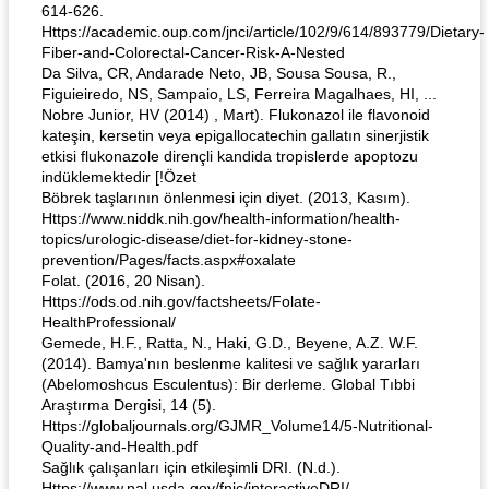
614-626.
Https://academic.oup.com/jnci/article/102/9/614/893779/Dietary-
Fiber-and-Colorectal-Cancer-Risk-A-Nested
Da Silva, CR, Andarade Neto, JB, Sousa Sousa, R.,
Figuieiredo, NS, Sampaio, LS, Ferreira Magalhaes, HI, ...
Nobre Junior, HV (2014) , Mart). Flukonazol ile flavonoid
kateşin, kersetin veya epigallocatechin gallatın sinerjistik
etkisi flukonazole dirençli kandida tropislerde apoptozu
indüklemektedir [!Özet
Böbrek taşlarının önlenmesi için diyet. (2013, Kasım).
Https://www.niddk.nih.gov/health-information/health-
topics/urologic-disease/diet-for-kidney-stone-
prevention/Pages/facts.aspx#oxalate
Folat. (2016, 20 Nisan).
Https://ods.od.nih.gov/factsheets/Folate-
HealthProfessional/
Gemede, H.F., Ratta, N., Haki, G.D., Beyene, A.Z. W.F.
(2014). Bamya'nın beslenme kalitesi ve sağlık yararları
(Abelomoshcus Esculentus): Bir derleme. Global Tıbbi
Araştırma Dergisi, 14 (5).
Https://globaljournals.org/GJMR_Volume14/5-Nutritional-
Quality-and-Health.pdf
Sağlık çalışanları için etkileşimli DRI. (N.d.).
Https://www.nal.usda.gov/fnic/interactiveDRI/