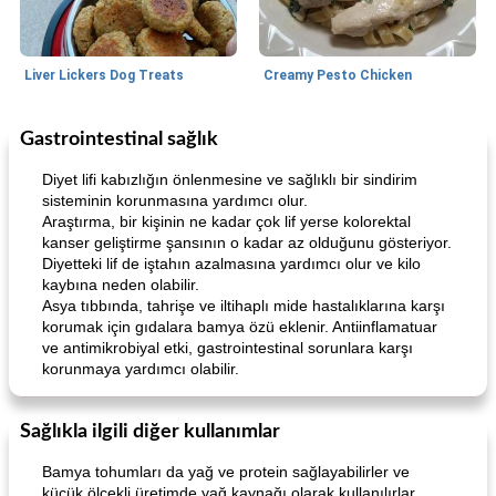
Liver Lickers Dog Treats
Creamy Pesto Chicken
Gastrointestinal sağlık
Pork
40
dakika
Seafood
25
dakika
Diyet lifi kabızlığın önlenmesine ve sağlıklı bir sindirim
sisteminin korunmasına yardımcı olur.
Araştırma, bir kişinin ne kadar çok lif yerse kolorektal
kanser geliştirme şansının o kadar az olduğunu gösteriyor.
Diyetteki lif de iştahın azalmasına yardımcı olur ve kilo
kaybına neden olabilir.
Asya tıbbında, tahrişe ve iltihaplı mide hastalıklarına karşı
korumak için gıdalara bamya özü eklenir. Antiinflamatuar
ve antimikrobiyal etki, gastrointestinal sorunlara karşı
Lime, Chili and Brown Sugar Pork Chops
Hazelnut-Crusted Salmon
korunmaya yardımcı olabilir.
Sağlıkla ilgili diğer kullanımlar
Bamya tohumları da yağ ve protein sağlayabilirler ve
küçük ölçekli üretimde yağ kaynağı olarak kullanılırlar.