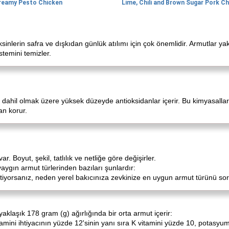
reamy Pesto Chicken
oksinlerin safra ve dışkıdan günlük atılımı için çok önemlidir. Armutlar y
stemini temizler.
a dahil olmak üzere yüksek düzeyde antioksidanlar içerir. Bu kimyasallar
an korur.
 Boyut, şekil, tatlılık ve netliğe göre değişirler.
yaygın armut türlerinden bazıları şunlardır:
tiyorsanız, neden yerel bakıcınıza zevkinize en uygun armut türünü 
klaşık 178 gram (g) ağırlığında bir orta armut içerir:
amini ihtiyacının yüzde 12'sinin yanı sıra K vitamini yüzde 10, potasy