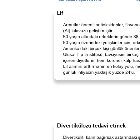
Lif
Armutlar önemli antioksidanlar, flavonoi
(AI) kılavuzu geliştirmiştir.
50 yaşın altındaki erkeklerin günde 38 
50 yaşın üzerindeki yetişkinler için, e
Amerika’daki birçok kişi günlük önerilen
Ulusal Tıp Enstitüsü, tavsiyesini birka
içeren diyetlerin, hem koroner kalp hast
Lif alımını arttırmanın en kolay yolu, m
günlük ihtiyacın yaklaşık yüzde 24'ü.
Divertikülozu tedavi etmek
Divertikülit, kalın bağırsak astarındaki