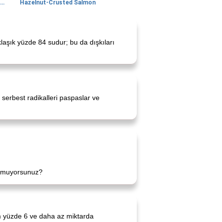
Lime, Chili and Brown Sugar Pork Chops
Hazelnut-Crusted Salmon
aklaşık yüzde 84 sudur; bu da dışkıları
 serbest radikalleri paspaslar ve
sormuyorsunuz?
um yüzde 6 ve daha az miktarda