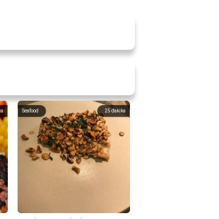
ka
Seafood
25
dakika