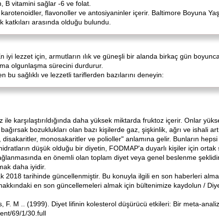
 B vitamini sağlar -6 ve folat.
 da karotenoidler, flavonoller ve antosiyaninler içerir. Baltimore Boyuna
ük katkıları arasında olduğu bulundu.
 iyi lezzet için, armutların ılık ve güneşli bir alanda birkaç gün boyu
tma olgunlaşma sürecini durdurur.
len bu sağlıklı ve lezzetli tariflerden bazılarını deneyin:
z ile karşılaştırıldığında daha yüksek miktarda fruktoz içerir. Onlar yü
ağırsak bozuklukları olan bazı kişilerde gaz, şişkinlik, ağrı ve ishali artır
isakaritler, monosakaritler ve polioller" anlamına gelir. Bunların hepsi fe
idratların düşük olduğu bir diyetin, FODMAP'a duyarlı kişiler için ortak s
ağlanmasında en önemli olan toplam diyet veya genel beslenme şeklidir
mak daha iyidir.
018 tarihinde güncellenmiştir. Bu konuyla ilgili en son haberleri almak
akkındaki en son güncellemeleri almak için bültenimize kaydolun / Diy
s, F. M .. (1999). Diyet lifinin kolesterol düşürücü etkileri: Bir meta-ana
tent/69/1/30.full