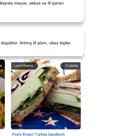
iktarda meyve, sebze ve lif içeren
şüktür. Artmış lif alımı, obez kişiler
ka
Lunch/Snacks
12
dakika
Pop's Roast Turkey Sandwich