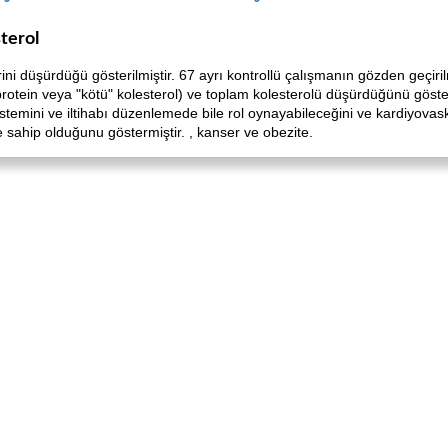
terol
erini düşürdüğü gösterilmiştir. 67 ayrı kontrollü çalışmanın gözden geçir
protein veya "kötü" kolesterol) ve toplam kolesterolü düşürdüğünü göster
sistemini ve iltihabı düzenlemede bile rol oynayabileceğini ve kardiyovaskü
ne sahip olduğunu göstermiştir. , kanser ve obezite.