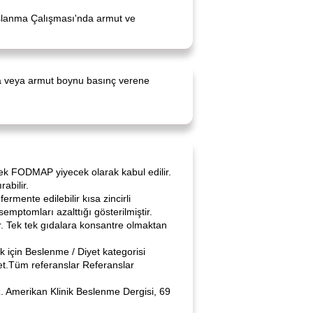
 Yaşlanma Çalışması'nda armut ve
nca veya armut boynu basınç verene
ksek FODMAP yiyecek olarak kabul edilir.
abilir.
rmente edilebilir kısa zincirli
emptomları azalttığı gösterilmiştir.
. Tek tek gıdalara konsantre olmaktan
 için Beslenme / Diyet kategorisi
et.Tüm referanslar Referanslar
liz. Amerikan Klinik Beslenme Dergisi, 69