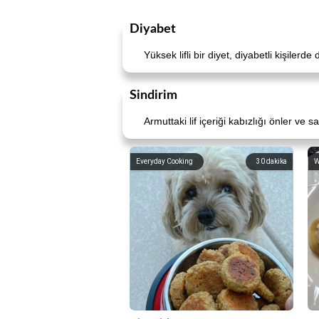
Diyabet
Yüksek lifli bir diyet, diyabetli kişilerde 
Sindirim
Armuttaki lif içeriği kabızlığı önler ve sa
Everyday Cooking
30
dakika
W