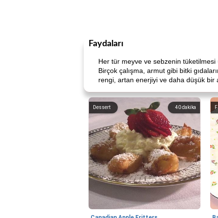
Faydaları
Her tür meyve ve sebzenin tüketilmesi uzu
Birçok çalışma, armut gibi bitki gıdaları
rengi, artan enerjiyi ve daha düşük bir ağ
Dessert
40
dakika
F
Canadian Apple Fritters