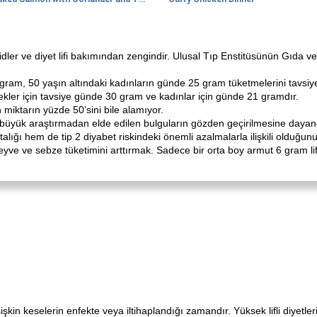
dler ve diyet lifi bakımından zengindir. Ulusal Tıp Enstitüsünün Gıda ve 
gram, 50 yaşın altındaki kadınların günde 25 gram tüketmelerini tavsiye
rkekler için tavsiye günde 30 gram ve kadınlar için günde 21 gramdır.
 miktarın yüzde 50’sini bile alamıyor.
ç büyük araştırmadan elde edilen bulguların gözden geçirilmesine dayandı
alığı hem de tip 2 diyabet riskindeki önemli azalmalarla ilişkili olduğun
eyve ve sebze tüketimini arttırmak. Sadece bir orta boy armut 6 gram lif 
 şişkin keselerin enfekte veya iltihaplandığı zamandır. Yüksek lifli diyet