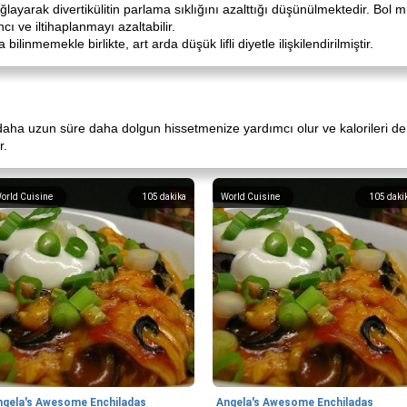
layarak divertikülitin parlama sıklığını azalttığı düşünülmektedir. Bol m
cı ve iltihaplanmayı azaltabilir.
ilinmemekle birlikte, art arda düşük lifli diyetle ilişkilendirilmiştir.
ha uzun süre daha dolgun hissetmenize yardımcı olur ve kalorileri de dü
r.
orld Cuisine
105
dakika
World Cuisine
105
daki
ngela's Awesome Enchiladas
Angela's Awesome Enchiladas