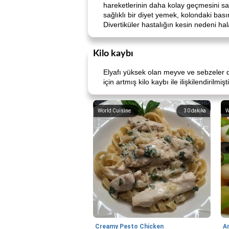
hareketlerinin daha kolay geçmesini sağ
sağlıklı bir diyet yemek, kolondaki basın
Divertiküler hastalığın kesin nedeni hala b
Kilo kaybı
Elyafı yüksek olan meyve ve sebzeler da
için artmış kilo kaybı ile ilişkilendirilmişti
World Cuisine
30
dakika
W
Creamy Pesto Chicken
A