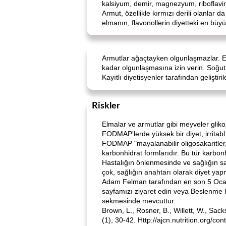
kalsiyum, demir, magnezyum, riboflavin,
Armut, özellikle kırmızı derili olanlar
elmanın, flavonollerin diyetteki en büy
Armutlar ağaçtayken olgunlaşmazlar. En
kadar olgunlaşmasına izin verin. Soğu
Kayıtlı diyetisyenler tarafından geliştiri
Riskler
Elmalar ve armutlar gibi meyveler gliko
FODMAP'lerde yüksek bir diyet, irritabl b
FODMAP "mayalanabilir oligosakaritler, d
karbonhidrat formlarıdır. Bu tür karbonh
Hastalığın önlenmesinde ve sağlığın s
çok, sağlığın anahtarı olarak diyet yap
Adam Felman tarafından en son 5 Ocak 2
sayfamızı ziyaret edin veya Beslenme h
sekmesinde mevcuttur.
Brown, L., Rosner, B., Willett, W., Sack
(1), 30-42. Http://ajcn.nutrition.org/con