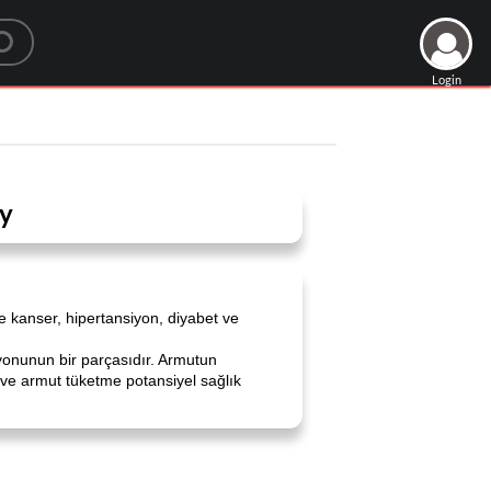
Login
ey
de kanser, hipertansiyon, diyabet ve
iyonunun bir parçasıdır. Armutun
i ve armut tüketme potansiyel sağlık