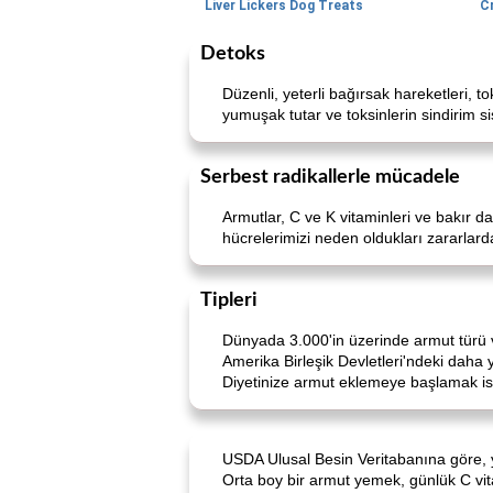
Liver Lickers Dog Treats
C
Detoks
Düzenli, yeterli bağırsak hareketleri, t
yumuşak tutar ve toksinlerin sindirim si
Serbest radikallerle mücadele
Armutlar, C ve K vitaminleri ve bakır d
hücrelerimizi neden oldukları zararlard
Tipleri
Dünyada 3.000'in üzerinde armut türü var.
Amerika Birleşik Devletleri'ndeki daha 
Diyetinize armut eklemeye başlamak is
USDA Ulusal Besin Veritabanına göre, ya
Orta boy bir armut yemek, günlük C vit