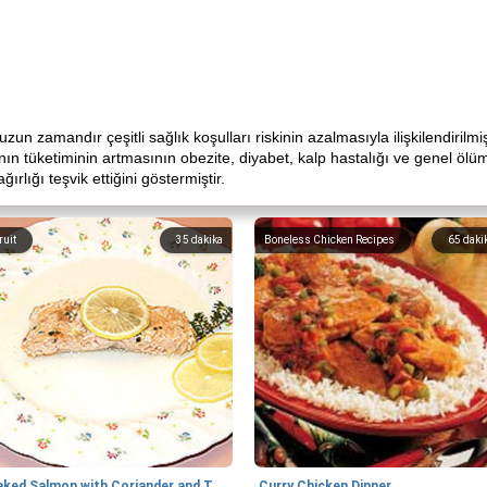
n zamandır çeşitli sağlık koşulları riskinin azalmasıyla ilişkilendirilmiş
nın tüketiminin artmasının obezite, diyabet, kalp hastalığı ve genel ölüm o
ırlığı teşvik ettiğini göstermiştir.
ruit
35
dakika
Boneless Chicken Recipes
65
daki
Baked Salmon with Coriander and Thyme
Curry Chicken Dinner