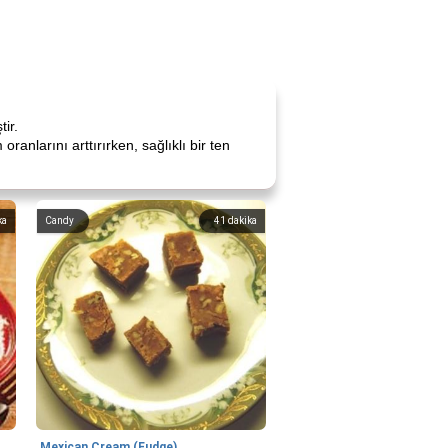
tir.
ranlarını arttırırken, sağlıklı bir ten
ka
Candy
41
dakika
Mexican Cream (Fudge)