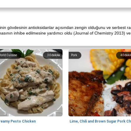
sinin gövdesinin antioksidanlar açısından zengin olduğunu ve serbest radi
masının inhibe edilmesine yardımcı oldu (Journal of Chemistry 2013) ve a
orld Cuisine
30
dakika
Pork
40
daki
reamy Pesto Chicken