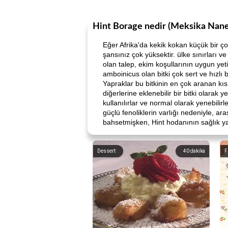
Hint Borage nedir (Meksika Nane
Eğer Afrika'da kekik kokan küçük bir ço
şansınız çok yüksektir. ülke sınırları 
olan talep, ekim koşullarının uygun yet
amboinicus olan bitki çok sert ve hızlı
Yapraklar bu bitkinin en çok aranan kıs
diğerlerine eklenebilir bir bitki olara
kullanılırlar ve normal olarak yenebilirl
güçlü fenoliklerin varlığı nedeniyle, a
bahsetmişken, Hint hodanının sağlık y
Dessert
40
dakika
F