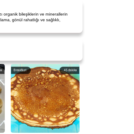
 organik bileşiklerin ve minerallerin
tlama, gönül rahatlığı ve sağlıklı,
ka
Breakfast
45
dakika