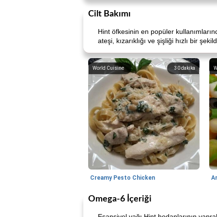
Cilt Bakımı
Hint öfkesinin en popüler kullanımlarınd
ateşi, kızarıklığı ve şişliği hızlı bir şe
World Cuisine
30
dakika
W
Creamy Pesto Chicken
A
Omega-6 İçeriği
Esansiyel yağı Hint hodanlarının yapra