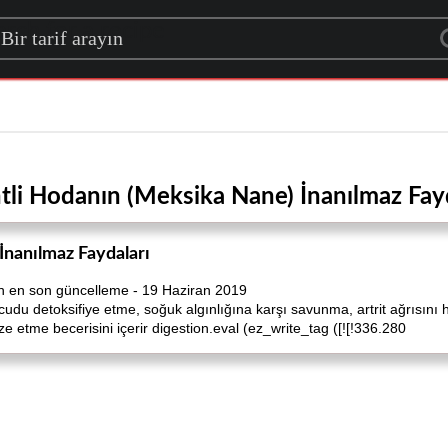
rch for a recipe
tli Hodanın (Meksika Nane) İnanılmaz Fay
İnanılmaz Faydaları
n en son güncelleme - 19 Haziran 2019
ücudu detoksifiye etme, soğuk algınlığına karşı savunma, artrit ağrısını h
ze etme becerisini içerir digestion.eval (ez_write_tag ([![!336.280