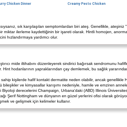
urry Chicken Dinner
Creamy Pesto Chicken
sıysanız, sık karşılaşılan semptomlardan biri ateş. Genellikle, ateşiniz 
r miktar ilerleme kaydettiğinin bir işareti olarak. Hintli homojen, anorma
cini hızlandırmaya yardımcı olur.
ştırıcı mide iltihabını düzenleyerek sindirici bağırsak sendromunu hafifl
lır. Hint hodanlarının yapraklarından çay demlemek, bu sağlık yararında
 sahip kişilerde hafif kontakt dermatite neden olabilir, ancak genellikle 
lü bileşikler ve kimyasallar karışımı nedeniyle, hamile ve emziren annele
i Biyoloji derecelerini Champaign, Urbana'daki (ABD) Illinois Üniversites
tağı Şerif Nottingham ve dünyanın en güzel yerlerini ofisi olarak görüyor. 
şmek ve gelişmek için kelimeler kullanır.