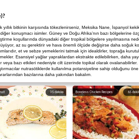
)?
k yıllık bitkinin karşısında tökezlenirseniz, Meksika Nane, İspanyol keki
ve diğer konuşmacı isimler. Güney ve Doğu Afrika’nın bazı bölgelerine ö
iştirme koşullarında dünyadaki diğer tropikal bölgelere yayılmasına ned
 büyüyor, az su gerektirir ve hava önemli ölçüde değişirse daha soğuk koş
ımlarıdır, et ve sebze yemeklerini tatmak için idealdirler, toprağa kuru
k yemekler. Esansiyel yağlar yapraklardan ekstrakte edilebilirken, daha y
er veya bazı etkileri nedeniyle cilt üzerinde topikal olarak ovalanabilirler.
raştırmacılar nutrasötiklerde kullanılma potansiyeline sahip olduğunu ön
ararlarından bazılarına daha yakından bakalım.
ruit
35
dakika
Boneless Chicken Recipes
65
daki