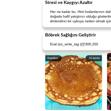
Stresi ve Kaygıyı Azaltır
Her ne kadar bu, Hint hodanlarının daha
doğada hafif yatıştırıcı olduğu gösterilm
dinlendirici bir uykuya neden olmak içi
Böbrek Sağlığını Geliştirir
Eval (ez_write_tag ([![!300,250
Breakfast
45
dakika
B