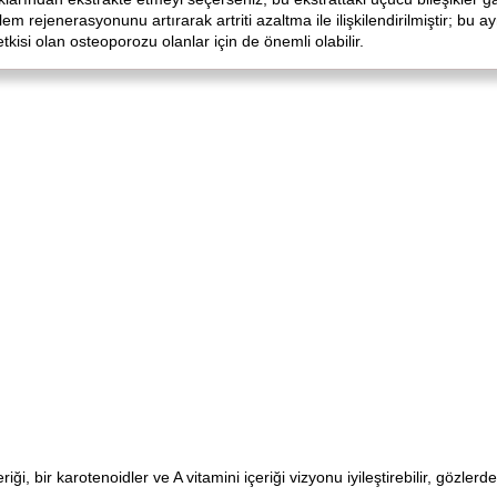
 eklem rejenerasyonunu artırarak artriti azaltma ile ilişkilendirilmiştir; 
tkisi olan osteoporozu olanlar için de önemli olabilir.
ği, bir karotenoidler ve A vitamini içeriği vizyonu iyileştirebilir, gözlerdek