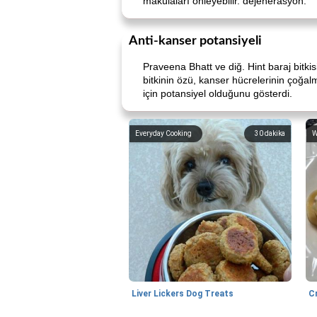
makülaları önleyebilir. dejenerasyon.
Anti-kanser potansiyeli
Praveena Bhatt ve diğ. Hint baraj bitki
bitkinin özü, kanser hücrelerinin çoğal
için potansiyel olduğunu gösterdi.
Everyday Cooking
30
dakika
W
Liver Lickers Dog Treats
C