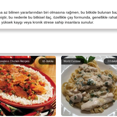
 az bilinen yararlarından biri olmasına rağmen, bu bitkide bulunan bazı
iştir, bu nedenle bu bitkisel ilaç, özellikle çay formunda, genellikle raha
n yüksek kaygı veya kronik strese sahip insanlara sunulur.
oneless Chicken Recipes
65
dakika
World Cuisine
30
daki