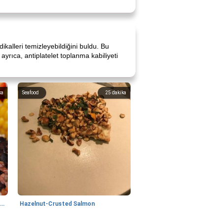
kalleri temizleyebildiğini buldu. Bu
yrıca, antiplatelet toplanma kabiliyeti
ka
Seafood
25
dakika
Lime, Chili and Brown Sugar Pork Chops
Hazelnut-Crusted Salmon