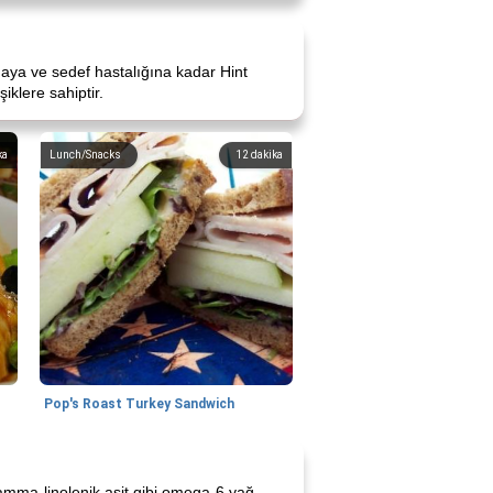
emaya ve sedef hastalığına kadar Hint
şiklere sahiptir.
ka
Lunch/Snacks
12
dakika
Pop's Roast Turkey Sandwich
gamma-linolenik asit gibi omega-6 yağ