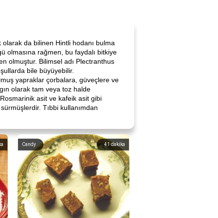
k olarak da bilinen Hintli hodanı bulma
zgü olmasına rağmen, bu faydalı bitkiye
en olmuştur. Bilimsel adı Plectranthus
ullarda bile büyüyebilir.
tulmuş yapraklar çorbalara, güveçlere ve
aygın olarak tam veya toz halde
 Rosmarinik asit ve kafeik asit gibi
e sürmüşlerdir. Tıbbi kullanımdan
ka
Candy
41
dakika