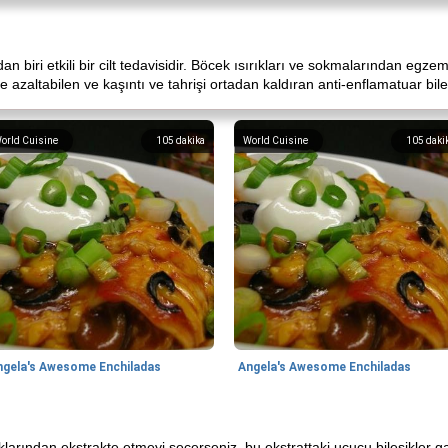
an biri etkili bir cilt tedavisidir. Böcek ısırıkları ve sokmalarından egz
kilde azaltabilen ve kaşıntı ve tahrişi ortadan kaldıran anti-enflamatuar bile
orld Cuisine
105
dakika
World Cuisine
105
daki
ngela's Awesome Enchiladas
Angela's Awesome Enchiladas
klarından ekstrakte etmeyi seçerseniz, bu ekstrattaki uçucu bileşikler 