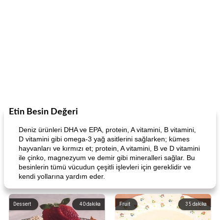
Etin Besin Değeri
Deniz ürünleri DHA ve EPA, protein, A vitamini, B vitamini,
D vitamini gibi omega-3 yağ asitlerini sağlarken; kümes
hayvanları ve kırmızı et; protein, A vitamini, B ve D vitamini
ile çinko, magnezyum ve demir gibi mineralleri sağlar. Bu
besinlerin tümü vücudun çeşitli işlevleri için gereklidir ve
kendi yollarına yardım eder.
Dessert
40
dakika
Fruit
35
dakika