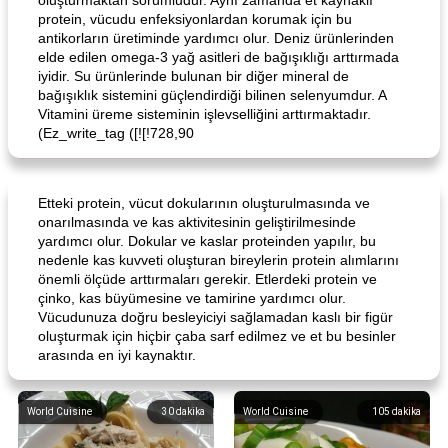
oluşturmaktan sorumludur. Aynı zamanda et kaynaklı
protein, vücudu enfeksiyonlardan korumak için bu
antikorların üretiminde yardımcı olur. Deniz ürünlerinden
elde edilen omega-3 yağ asitleri de bağışıklığı arttırmada
iyidir. Su ürünlerinde bulunan bir diğer mineral de
bağışıklık sistemini güçlendirdiği bilinen selenyumdur. A
Vitamini üreme sisteminin işlevselliğini arttırmaktadır.
(Ez_write_tag ([![!728,90
Etteki protein, vücut dokularının oluşturulmasında ve
onarılmasında ve kas aktivitesinin geliştirilmesinde
yardımcı olur. Dokular ve kaslar proteinden yapılır, bu
nedenle kas kuvveti oluşturan bireylerin protein alımlarını
önemli ölçüde arttırmaları gerekir. Etlerdeki protein ve
çinko, kas büyümesine ve tamirine yardımcı olur.
Vücudunuza doğru besleyiciyi sağlamadan kaslı bir figür
oluşturmak için hiçbir çaba sarf edilmez ve et bu besinler
arasında en iyi kaynaktır.
World Cuisine
30
dakika
World Cuisine
105
dakika