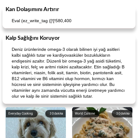
Kan Dolaşımını Artırır
Eval (ez_write_tag ([![!580,400
Kalp Sağlığını Koruyor
Deniz ürünlerinde omega-3 olarak bilinen iyi yağ asitleri
kalbi sağlıklı tutar ve kardiyovasküler bozuklukların
endişesini azaltır. Düzenli bir omega-3 yağ asidi tüketimi,
kalp krizi, felç ve aritmi riskini azaltacaktır. Etin sağladığı B
vitaminleri, niasin, folik asit, tiamin, biotin, pantotenik asit,
B12 vitamini ve B6 vitamini olup hormon, kırmızı kan
hücresi ve sinir sisteminin işleyişine yardımcı olur. Bu
vitaminler aynı zamanda vücutta enerji üretmeye yardımcı
olur ve kalp ile sinir sistemini sağlıklı tutar.
Everyday Cooking
30
dakika
World Cuisine
30
dakika