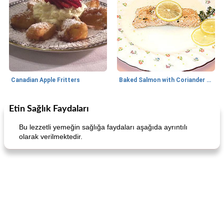
Canadian Apple Fritters
Baked Salmon with Coriander and Thyme
Etin Sağlık Faydaları
Boneless Chicken Recipes
65
dakika
Candy
41
dakika
Bu lezzetli yemeğin sağlığa faydaları aşağıda ayrıntılı
olarak verilmektedir.
Curry Chicken Dinner
Mexican Cream (Fudge)