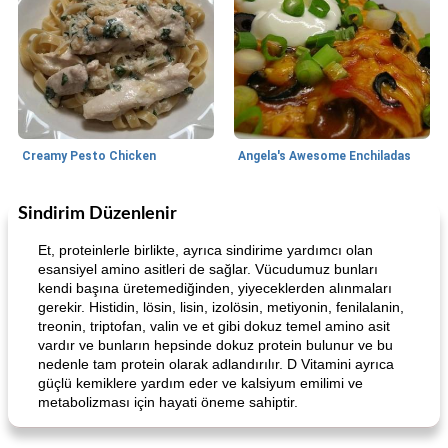
Creamy Pesto Chicken
Angela's Awesome Enchiladas
Sindirim Düzenlenir
World Cuisine
105
dakika
Lunch/Snacks
12
dakika
Et, proteinlerle birlikte, ayrıca sindirime yardımcı olan
esansiyel amino asitleri de sağlar. Vücudumuz bunları
kendi başına üretemediğinden, yiyeceklerden alınmaları
gerekir. Histidin, lösin, lisin, izolösin, metiyonin, fenilalanin,
treonin, triptofan, valin ve et gibi dokuz temel amino asit
vardır ve bunların hepsinde dokuz protein bulunur ve bu
nedenle tam protein olarak adlandırılır. D Vitamini ayrıca
güçlü kemiklere yardım eder ve kalsiyum emilimi ve
metabolizması için hayati öneme sahiptir.
Angela's Awesome Enchiladas
Pop's Roast Turkey Sandwich