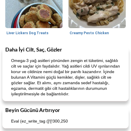
Liver Lickers Dog Treats
Creamy Pesto Chicken
Daha İyi Cilt, Saç, Gözler
Pork
40
dakika
Seafood
25
dakika
Omega-3 yağ asitleri yönünden zengin et tüketimi, sağlıklı
cilt ve saçlar için faydalıdır. Yağ asitleri cildi UV ışınlarından
korur ve cildinize nemi doğal bir parıltı kazandırır. İçinde
bulunan A Vitamini güçlü kemikler, dişler, sağlıklı cilt ve
gözler sağlar. Et alımı, aynı zamanda sedef hastalığı,
egzama, dermatit gibi cilt hastalıklarının durumunun
iyileştirilmesiyle de bağlantılıdır.
Lime, Chili and Brown Sugar Pork Chops
Hazelnut-Crusted Salmon
Beyin Gücünü Artırıyor
Eval (ez_write_tag ([![!300,250