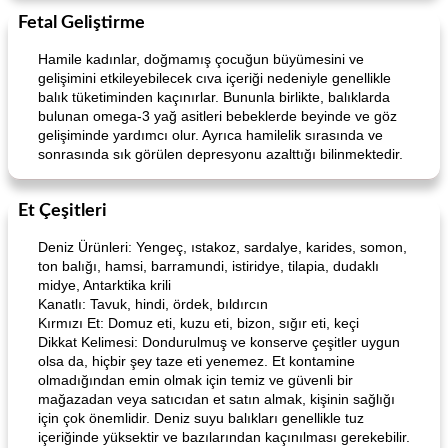
Fetal Geliştirme
Hamile kadınlar, doğmamış çocuğun büyümesini ve
gelişimini etkileyebilecek cıva içeriği nedeniyle genellikle
balık tüketiminden kaçınırlar. Bununla birlikte, balıklarda
bulunan omega-3 yağ asitleri bebeklerde beyinde ve göz
gelişiminde yardımcı olur. Ayrıca hamilelik sırasında ve
sonrasında sık görülen depresyonu azalttığı bilinmektedir.
Et Çeşitleri
Deniz Ürünleri: Yengeç, ıstakoz, sardalye, karides, somon,
ton balığı, hamsi, barramundi, istiridye, tilapia, dudaklı
midye, Antarktika krili
Kanatlı: Tavuk, hindi, ördek, bıldırcın
Kırmızı Et: Domuz eti, kuzu eti, bizon, sığır eti, keçi
Dikkat Kelimesi: Dondurulmuş ve konserve çeşitler uygun
olsa da, hiçbir şey taze eti yenemez. Et kontamine
olmadığından emin olmak için temiz ve güvenli bir
mağazadan veya satıcıdan et satın almak, kişinin sağlığı
için çok önemlidir. Deniz suyu balıkları genellikle tuz
içeriğinde yüksektir ve bazılarından kaçınılması gerekebilir.