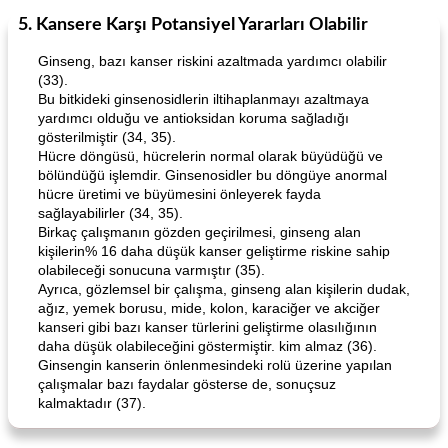
5. Kansere Karşı Potansiyel Yararları Olabilir
World Cuisine
105
dakika
Lunch/Snacks
12
dakika
Ginseng, bazı kanser riskini azaltmada yardımcı olabilir
(33).
Bu bitkideki ginsenosidlerin iltihaplanmayı azaltmaya
yardımcı olduğu ve antioksidan koruma sağladığı
gösterilmiştir (34, 35).
Hücre döngüsü, hücrelerin normal olarak büyüdüğü ve
bölündüğü işlemdir. Ginsenosidler bu döngüye anormal
hücre üretimi ve büyümesini önleyerek fayda
sağlayabilirler (34, 35).
Angela's Awesome Enchiladas
Pop's Roast Turkey Sandwich
Birkaç çalışmanın gözden geçirilmesi, ginseng alan
kişilerin% 16 daha düşük kanser geliştirme riskine sahip
olabileceği sonucuna varmıştır (35).
Ayrıca, gözlemsel bir çalışma, ginseng alan kişilerin dudak,
ağız, yemek borusu, mide, kolon, karaciğer ve akciğer
kanseri gibi bazı kanser türlerini geliştirme olasılığının
daha düşük olabileceğini göstermiştir. kim almaz (36).
Ginsengin kanserin önlenmesindeki rolü üzerine yapılan
çalışmalar bazı faydalar gösterse de, sonuçsuz
kalmaktadır (37).