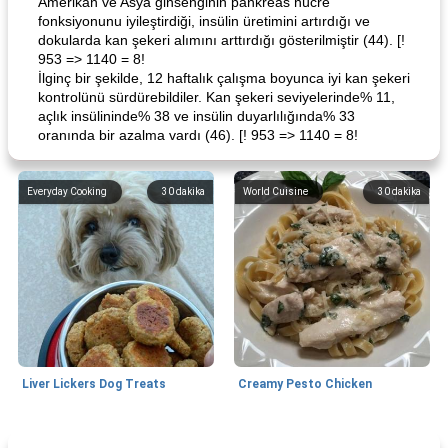
Amerikan ve Asya ginsenginin pankreas hücre
fonksiyonunu iyileştirdiği, insülin üretimini artırdığı ve
dokularda kan şekeri alımını arttırdığı gösterilmiştir (44). [!
953 => 1140 = 8!
İlginç bir şekilde, 12 haftalık çalışma boyunca iyi kan şekeri
kontrolünü sürdürebildiler. Kan şekeri seviyelerinde% 11,
açlık insülininde% 38 ve insülin duyarlılığında% 33
oranında bir azalma vardı (46). [! 953 => 1140 = 8!
Everyday Cooking
30
dakika
World Cuisine
30
dakika
Liver Lickers Dog Treats
Creamy Pesto Chicken
Pork
40
dakika
Seafood
25
dakika