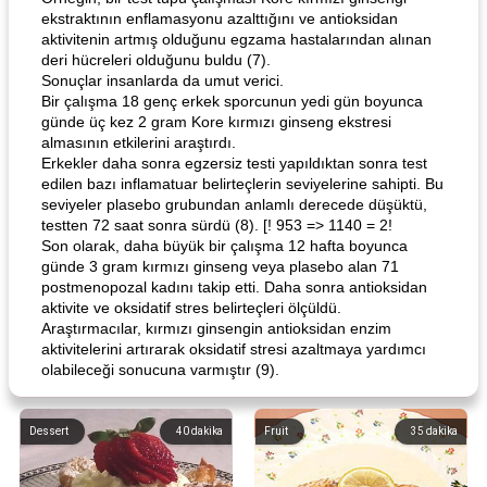
ekstraktının enflamasyonu azalttığını ve antioksidan
aktivitenin artmış olduğunu egzama hastalarından alınan
deri hücreleri olduğunu buldu (7).
Sonuçlar insanlarda da umut verici.
Bir çalışma 18 genç erkek sporcunun yedi gün boyunca
günde üç kez 2 gram Kore kırmızı ginseng ekstresi
almasının etkilerini araştırdı.
Erkekler daha sonra egzersiz testi yapıldıktan sonra test
edilen bazı inflamatuar belirteçlerin seviyelerine sahipti. Bu
seviyeler plasebo grubundan anlamlı derecede düşüktü,
testten 72 saat sonra sürdü (8). [! 953 => 1140 = 2!
Son olarak, daha büyük bir çalışma 12 hafta boyunca
günde 3 gram kırmızı ginseng veya plasebo alan 71
postmenopozal kadını takip etti. Daha sonra antioksidan
aktivite ve oksidatif stres belirteçleri ölçüldü.
Araştırmacılar, kırmızı ginsengin antioksidan enzim
aktivitelerini artırarak oksidatif stresi azaltmaya yardımcı
olabileceği sonucuna varmıştır (9).
Dessert
40
dakika
Fruit
35
dakika