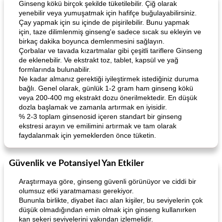
Ginseng kökü birçok şekilde tüketilebilir. Çiğ olarak
yenebilir veya yumuşatmak için hafifçe buğulayabilirsiniz.
Çay yapmak için su içinde de pişirilebilir. Bunu yapmak
için, taze dilimlenmiş ginseng'e sadece sıcak su ekleyin ve
birkaç dakika boyunca demlenmesini sağlayın.
Çorbalar ve tavada kızartmalar gibi çeşitli tariflere Ginseng
de eklenebilir. Ve ekstrakt toz, tablet, kapsül ve yağ
formlarında bulunabilir.
Ne kadar almanız gerektiği iyileştirmek istediğiniz duruma
bağlı. Genel olarak, günlük 1-2 gram ham ginseng kökü
Lime, Chili and Brown Sugar Pork Chops
Hazelnut-Crusted Salmon
veya 200-400 mg ekstrakt dozu önerilmektedir. En düşük
dozla başlamak ve zamanla artırmak en iyisidir.
% 2-3 toplam ginsenosid içeren standart bir ginseng
ekstresi arayın ve emilimini artırmak ve tam olarak
faydalanmak için yemeklerden önce tüketin.
Güvenlik ve Potansiyel Yan Etkiler
Araştırmaya göre, ginseng güvenli görünüyor ve ciddi bir
olumsuz etki yaratmaması gerekiyor.
Bununla birlikte, diyabet ilacı alan kişiler, bu seviyelerin çok
düşük olmadığından emin olmak için ginseng kullanırken
kan şekeri seviyelerini yakından izlemelidir.