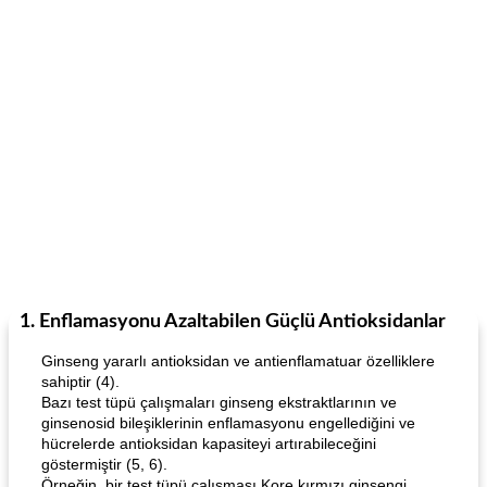
1. Enflamasyonu Azaltabilen Güçlü Antioksidanlar
Ginseng yararlı antioksidan ve antienflamatuar özelliklere
sahiptir (4).
Bazı test tüpü çalışmaları ginseng ekstraktlarının ve
ginsenosid bileşiklerinin enflamasyonu engellediğini ve
hücrelerde antioksidan kapasiteyi artırabileceğini
göstermiştir (5, 6).
Örneğin, bir test tüpü çalışması Kore kırmızı ginsengi