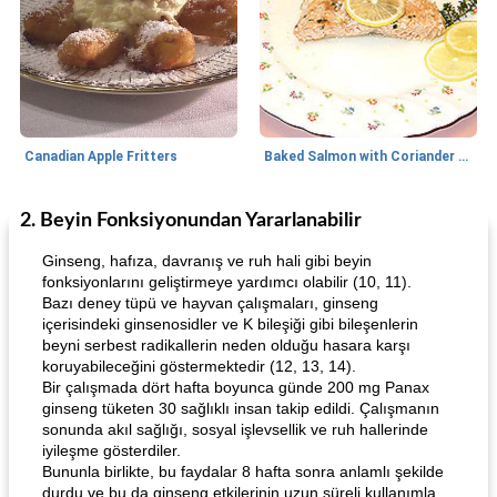
Canadian Apple Fritters
Baked Salmon with Coriander and Thyme
2. Beyin Fonksiyonundan Yararlanabilir
Boneless Chicken Recipes
65
dakika
Candy
41
dakika
Ginseng, hafıza, davranış ve ruh hali gibi beyin
fonksiyonlarını geliştirmeye yardımcı olabilir (10, 11).
Bazı deney tüpü ve hayvan çalışmaları, ginseng
içerisindeki ginsenosidler ve K bileşiği gibi bileşenlerin
beyni serbest radikallerin neden olduğu hasara karşı
koruyabileceğini göstermektedir (12, 13, 14).
Bir çalışmada dört hafta boyunca günde 200 mg Panax
ginseng tüketen 30 sağlıklı insan takip edildi. Çalışmanın
sonunda akıl sağlığı, sosyal işlevsellik ve ruh hallerinde
Curry Chicken Dinner
Mexican Cream (Fudge)
iyileşme gösterdiler.
Bununla birlikte, bu faydalar 8 hafta sonra anlamlı şekilde
durdu ve bu da ginseng etkilerinin uzun süreli kullanımla