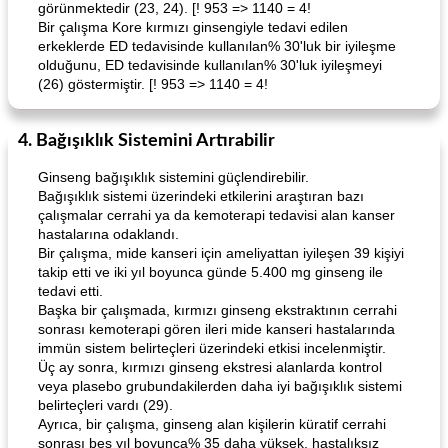
görünmektedir (23, 24). [! 953 => 1140 = 4!
Bir çalışma Kore kırmızı ginsengiyle tedavi edilen
erkeklerde ED tedavisinde kullanılan% 30'luk bir iyileşme
olduğunu, ED tedavisinde kullanılan% 30'luk iyileşmeyi
(26) göstermiştir. [! 953 => 1140 = 4!
4. Bağışıklık Sistemini Artırabilir
Ginseng bağışıklık sistemini güçlendirebilir.
Bağışıklık sistemi üzerindeki etkilerini araştıran bazı
çalışmalar cerrahi ya da kemoterapi tedavisi alan kanser
hastalarına odaklandı.
Bir çalışma, mide kanseri için ameliyattan iyileşen 39 kişiyi
takip etti ve iki yıl boyunca günde 5.400 mg ginseng ile
tedavi etti.
Başka bir çalışmada, kırmızı ginseng ekstraktının cerrahi
sonrası kemoterapi gören ileri mide kanseri hastalarında
immün sistem belirteçleri üzerindeki etkisi incelenmiştir.
Üç ay sonra, kırmızı ginseng ekstresi alanlarda kontrol
veya plasebo grubundakilerden daha iyi bağışıklık sistemi
belirteçleri vardı (29).
Ayrıca, bir çalışma, ginseng alan kişilerin küratif cerrahi
sonrası beş yıl boyunca% 35 daha yüksek, hastalıksız