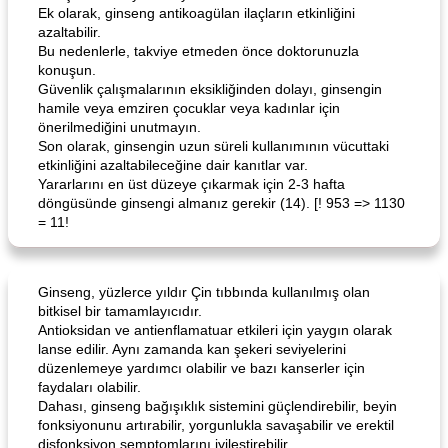
Ek olarak, ginseng antikoagülan ilaçların etkinliğini
azaltabilir.
Bu nedenlerle, takviye etmeden önce doktorunuzla
konuşun.
Güvenlik çalışmalarının eksikliğinden dolayı, ginsengin
hamile veya emziren çocuklar veya kadınlar için
önerilmediğini unutmayın.
Son olarak, ginsengin uzun süreli kullanımının vücuttaki
etkinliğini azaltabileceğine dair kanıtlar var.
Yararlarını en üst düzeye çıkarmak için 2-3 hafta
döngüsünde ginsengi almanız gerekir (14). [! 953 => 1130
= 11!
Ginseng, yüzlerce yıldır Çin tıbbında kullanılmış olan
bitkisel bir tamamlayıcıdır.
Antioksidan ve antienflamatuar etkileri için yaygın olarak
lanse edilir. Aynı zamanda kan şekeri seviyelerini
düzenlemeye yardımcı olabilir ve bazı kanserler için
faydaları olabilir.
Dahası, ginseng bağışıklık sistemini güçlendirebilir, beyin
fonksiyonunu artırabilir, yorgunlukla savaşabilir ve erektil
disfonksiyon semptomlarını iyileştirebilir.