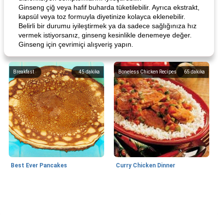
Ginseng çiğ veya hafif buharda tüketilebilir. Ayrıca ekstrakt,
kapsül veya toz formuyla diyetinize kolayca eklenebilir.
Belirli bir durumu iyileştirmek ya da sadece sağlığınıza hız
vermek istiyorsanız, ginseng kesinlikle denemeye değer.
Ginseng için çevrimiçi alışveriş yapın.
Breakfast
45
dakika
Boneless Chicken Recipes
65
dakika
Best Ever Pancakes
Curry Chicken Dinner
World Cuisine
30
dakika
Breakfast
45
dakika