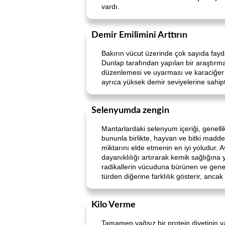
vardı.
Demir Emilimini Arttırın
Bakırın vücut üzerinde çok sayıda fayda
Dunlap tarafından yapılan bir araştırma
düzenlemesi ve uyarması ve karaciğer g
ayrıca yüksek demir seviyelerine sahiptir
Selenyumda zengin
Mantarlardaki selenyum içeriği, genelli
bununla birlikte, hayvan ve bitki madde
miktarını elde etmenin en iyi yoludur
dayanıklılığı artırarak kemik sağlığına 
radikallerin vücuduna bürünen ve genell
türden diğerine farklılık gösterir, anca
Kilo Verme
Tamamen yağsız bir protein diyetinin 