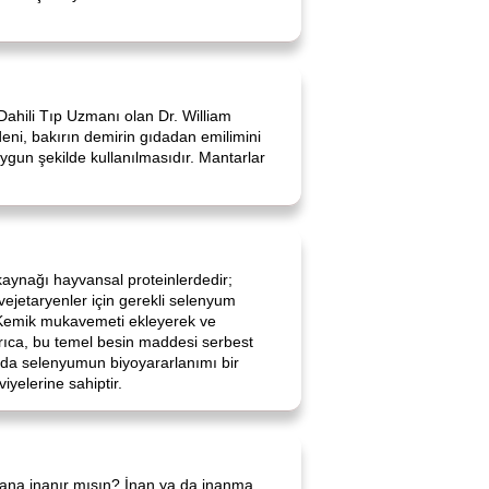
Dahili Tıp Uzmanı olan Dr. William
eni, bakırın demirin gıdadan emilimini
ygun şekilde kullanılmasıdır. Mantarlar
 kaynağı hayvansal proteinlerdedir;
vejetaryenler için gerekli selenyum
 Kemik mukavemeti ekleyerek ve
 Ayrıca, bu temel besin maddesi serbest
arda selenyumun biyoyararlanımı bir
iyelerine sahiptir.
bana inanır mısın? İnan ya da inanma,