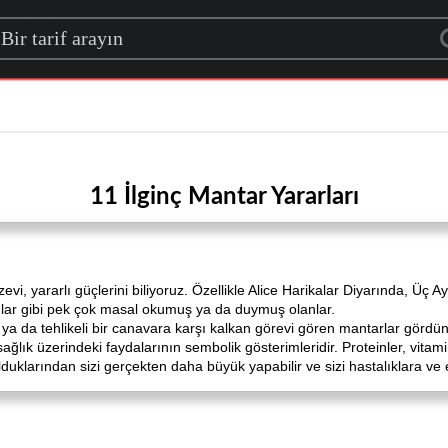
rch for a recipe
11 İlginç Mantar Yararları
i, yararlı güçlerini biliyoruz. Özellikle Alice Harikalar Diyarında, Üç A
lar gibi pek çok masal okumuş ya da duymuş olanlar.
a da tehlikeli bir canavara karşı kalkan görevi gören mantarlar gördü
ağlık üzerindeki faydalarının sembolik gösterimleridir. Proteinler, vitamin
olduklarından sizi gerçekten daha büyük yapabilir ve sizi hastalıklara ve 