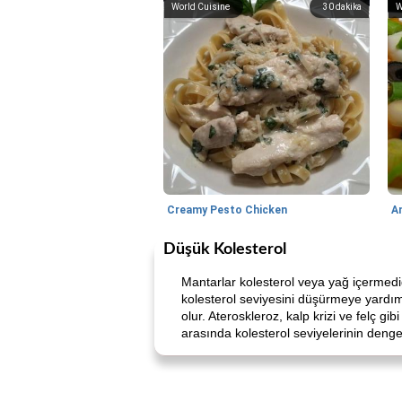
World Cuisine
30
dakika
W
Creamy Pesto Chicken
A
Düşük Kolesterol
Mantarlar kolesterol veya yağ içermediğ
kolesterol seviyesini düşürmeye yardımc
olur. Ateroskleroz, kalp krizi ve felç g
arasında kolesterol seviyelerinin denge