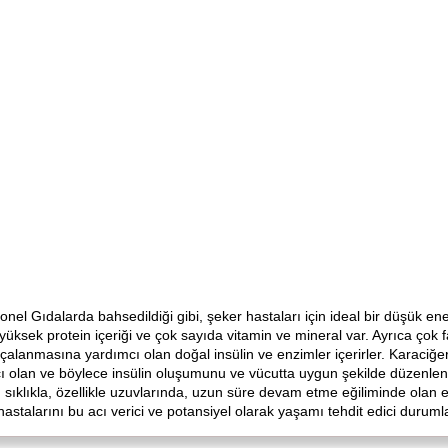
el Gıdalarda bahsedildiği gibi, şeker hastaları için ideal bir düşük enerji
ksek protein içeriği ve çok sayıda vitamin ve mineral var. Ayrıca çok fazl
çalanmasına yardımcı olan doğal insülin ve enzimler içerirler. Karaciğe
 olan ve böylece insülin oluşumunu ve vücutta uygun şekilde düzenlenmes
rı sıklıkla, özellikle uzuvlarında, uzun süre devam etme eğiliminde olan
t hastalarını bu acı verici ve potansiyel olarak yaşamı tehdit edici durum