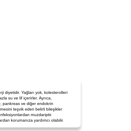
 diyetidir. Yağları yok, kolesterolleri
a su ve lif içerirler. Ayrıca,
r, pankreas ve diğer endokrin
ini teşvik eden belirli bileşikler
 enfeksiyonlardan muzdariptir.
lardan korumanıza yardımcı olabilir.