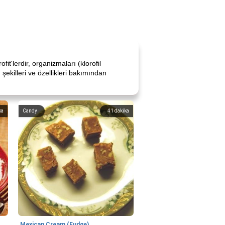
fit'lerdir, organizmaları (klorofil
şekilleri ve özellikleri bakımından
ka
Candy
41
dakika
Mexican Cream (Fudge)