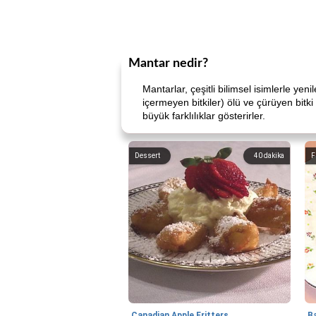
Mantar nedir?
Mantarlar, çeşitli bilimsel isimlerle yeni
içermeyen bitkiler) ölü ve çürüyen bitki
büyük farklılıklar gösterirler.
Dessert
40
dakika
F
Canadian Apple Fritters