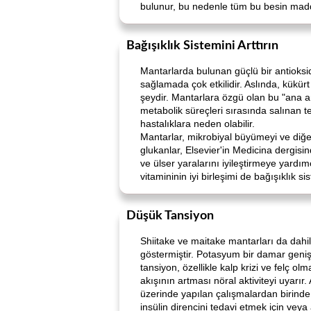
bulunur, bu nedenle tüm bu besin maddel
Bağışıklık Sistemini Arttırın
Mantarlarda bulunan güçlü bir antioksi
sağlamada çok etkilidir. Aslında, kükür
şeydir. Mantarlara özgü olan bu "ana ant
metabolik süreçleri sırasında salınan te
hastalıklara neden olabilir.
Mantarlar, mikrobiyal büyümeyi ve diğer 
glukanlar, Elsevier'in Medicina dergisin
ve ülser yaralarını iyileştirmeye yardım
vitamininin iyi birleşimi de bağışıklık si
Düşük Tansiyon
Shiitake ve maitake mantarları da dahil
göstermiştir. Potasyum bir damar genişl
tansiyon, özellikle kalp krizi ve felç o
akışının artması nöral aktiviteyi uyarır.
üzerinde yapılan çalışmalardan birinde
insülin direncini tedavi etmek için veya