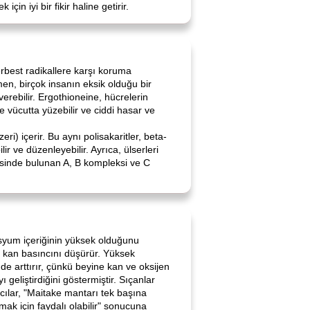
 iyi bir fikir haline getirir.
erbest radikallere karşı koruma
men, birçok insanın eksik olduğu bir
verebilir. Ergothioneine, hücrelerin
ve vücutta yüzebilir ve ciddi hasar ve
i) içerir. Bu aynı polisakaritler, beta-
r ve düzenleyebilir. Ayrıca, ülserleri
erisinde bulunan A, B kompleksi ve C
asyum içeriğinin yüksek olduğunu
e kan basıncını düşürür. Yüksek
 de arttırır, çünkü beyine kan ve oksijen
 geliştirdiğini göstermiştir. Sıçanlar
ılar, "Maitake mantarı tek başına
nmak için faydalı olabilir" sonucuna