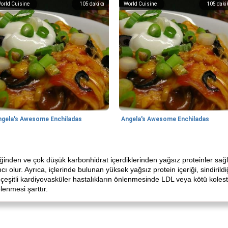
orld Cuisine
105
dakika
World Cuisine
105
daki
ngela's Awesome Enchiladas
Angela's Awesome Enchiladas
inden ve çok düşük karbonhidrat içerdiklerinden yağsız proteinler sağlar
ı olur. Ayrıca, içlerinde bulunan yüksek yağsız protein içeriği, sindiri
ibi çeşitli kardiyovasküler hastalıkların önlenmesinde LDL veya kötü kolest
lenmesi şarttır.