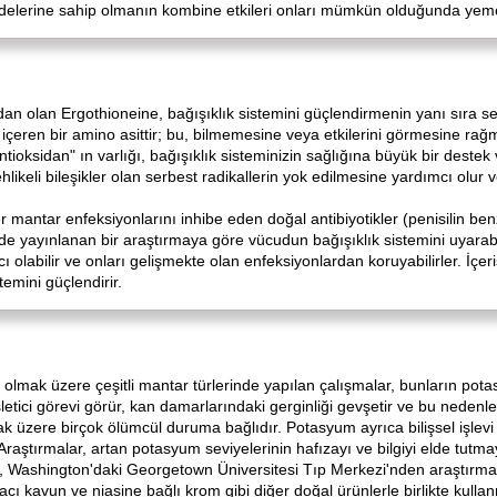
erine sahip olmanın kombine etkileri onları mümkün olduğunda yemek için
dan olan Ergothioneine, bağışıklık sistemini güçlendirmenin yanı sıra s
t içeren bir amino asittir; bu, bilmemesine veya etkilerini görmesine rağ
ioksidan" ın varlığı, bağışıklık sisteminizin sağlığına büyük bir destek 
hlikeli bileşikler olan serbest radikallerin yok edilmesine yardımcı olur 
mantar enfeksiyonlarını inhibe eden doğal antibiyotikler (penisilin benzer
de yayınlanan bir araştırmaya göre vücudun bağışıklık sistemini uyarabili
cı olabilir ve onları gelişmekte olan enfeksiyonlardan koruyabilirler. İç
stemini güçlendirir.
 olmak üzere çeşitli mantar türlerinde yapılan çalışmalar, bunların pot
etici görevi görür, kan damarlarındaki gerginliği gevşetir ve bu nedenl
lmak üzere birçok ölümcül duruma bağlıdır. Potasyum ayrıca bilişsel işlevi
 Araştırmalar, artan potasyum seviyelerinin hafızayı ve bilgiyi elde tutmayı
, Washington'daki Georgetown Üniversitesi Tıp Merkezi'nden araştırmac
 acı kavun ve niasine bağlı krom gibi diğer doğal ürünlerle birlikte kulla