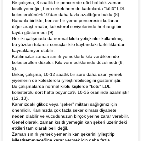
Bir çalışma, 8 saatlik bir pencerede dört haftalık zaman
kısıtlı yemeğin, hem erkek hem de kadınlarda "kötü" LDL
kolesterolünü% 10'dan daha fazla azalttığını buldu (8).
Bununla birlikte, benzer bir yeme penceresini kullanan
diğer araştırmalar, kolesterol seviyelerinde herhangi bir
fayda göstermedi (9).
Her iki çalışmada da normal kilolu yetişkinler kullanılmış,
bu yüzden tutarsız sonuçlar kilo kaybındaki farklılıklardan
kaynaklanıyor olabilir.
Katılımcılar zaman sınırlı yemeklerle kilo verdiklerinde
kolesterolleri düzeldi. Kilo vermediklerinde düzelmedi (8,
9).
Birkaç çalışma, 10-12 saatlik bir süre daha uzun yemek
yiyenlerin de kolesterolü iyileştirebileceğini göstermiştir.
Bu çalışmalarda normal kilolu kişilerde "kötü" LDL
kolesterolü dört hafta boyunca% 10-35 oranında azalmıştır
(12, 13).
Kanınızdaki glikoz veya "şeker" miktarı sağlığınız için
önemlidir. Kanınızda çok fazla şeker olması diyabete
neden olabilir ve vücudunuzun birçok yerine zarar verebilir.
Genel olarak, zaman kısıtlı yemeğin kan şekeri üzerindeki
etkileri tam olarak belli değil.
Zaman sınırlı yemek yemenin kan şekerini iyileştirip
iyileştiremeyeceğine karar vermek için daha fazla