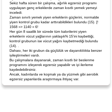
Sekiz hafta süren bir çalışma, ağırlık egzersiz programı
uygulayan genç erkeklerde zaman kısıtlı yemek yemeyi
inceledi.
Zaman sınırlı yemek yiyen erkeklerin güçlerini, normalde
yiyen kontrol grubu kadar arttırabildikleri bulundu (15). [!
1568 => 1140 = 6!
Her gün 8 saatlik bir sürede tüm kalorilerini yiyen
Angela's Awesome Enchiladas
Pop's Roast Turkey Sandwich
erkeklerin vücut yağlarının yaklaşık% 15'ini kaybettiği,
kontrol grubunun ise vücut yağını kaybetmediği bulundu
(14). .
Dahası, her iki grubun da güçlülük ve dayanıklılıkta benzer
iyileştirmeleri vardı.
Bu çalışmalara dayanarak, zaman kısıtlı bir beslenme
programını izleyerek egzersiz yapabilir ve iyi ilerleme
kaydedebilirsiniz.
Ancak, kadınlarda ve koşmak ya da yüzmek gibi aerobik
egzersiz yapanlarda araştırmaya ihtiyaç var.