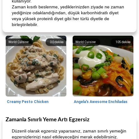
kullanıyor.
Zaman kısıtlı beslenme, yediklerinizden ziyade ne zaman
yediğinize odaklandığından, düşük karbonhidratlı diyet
veya yüksek proteinli diyet gibi her türlü diyetle de
birleştirilebilir.
World Cuisine
30
dakika
World Cuisine
105
dakika
Creamy Pesto Chicken
Angela's Awesome Enchiladas
Zamanla Sınırlı Yeme Artı Egzersiz
World Cuisine
105
dakika
Lunch/Snacks
12
dakika
Düzenli olarak egzersiz yaparsanız, zaman sınırlı yemeğin
egzersizlerinizi nasıl etkileyeceğini merak edebilirsiniz.