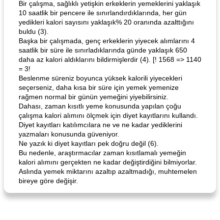
Bir çalışma, sağlıklı yetişkin erkeklerin yemeklerini yaklaşık
10 saatlik bir pencere ile sınırlandırdıklarında, her gün
Curry Chicken Dinner
Mexican Cream (Fudge)
yedikleri kalori sayısını yaklaşık% 20 oranında azalttığını
buldu (3).
Başka bir çalışmada, genç erkeklerin yiyecek alımlarını 4
saatlik bir süre ile sınırladıklarında günde yaklaşık 650
daha az kalori aldıklarını bildirmişlerdir (4). [! 1568 => 1140
= 3!
Beslenme süreniz boyunca yüksek kalorili yiyecekleri
seçerseniz, daha kısa bir süre için yemek yemenize
rağmen normal bir günün yemeğini yiyebilirsiniz.
Dahası, zaman kısıtlı yeme konusunda yapılan çoğu
çalışma kalori alımını ölçmek için diyet kayıtlarını kullandı.
Diyet kayıtları katılımcılara ne ve ne kadar yediklerini
yazmaları konusunda güveniyor.
Ne yazık ki diyet kayıtları pek doğru değil (6).
Bu nedenle, araştırmacılar zaman kısıtlamalı yemeğin
kalori alımını gerçekten ne kadar değiştirdiğini bilmiyorlar.
Aslında yemek miktarını azaltıp azaltmadığı, muhtemelen
bireye göre değişir.