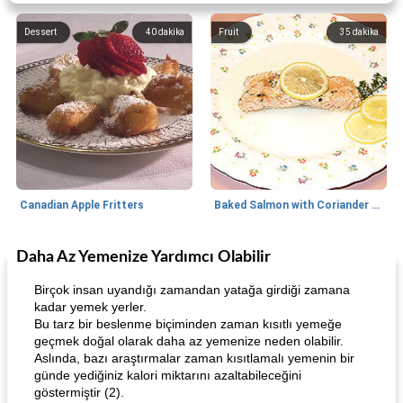
Dessert
40
dakika
Fruit
35
dakika
Canadian Apple Fritters
Baked Salmon with Coriander and Thyme
Daha Az Yemenize Yardımcı Olabilir
Boneless Chicken Recipes
65
dakika
Candy
41
dakika
Birçok insan uyandığı zamandan yatağa girdiği zamana
kadar yemek yerler.
Bu tarz bir beslenme biçiminden zaman kısıtlı yemeğe
geçmek doğal olarak daha az yemenize neden olabilir.
Aslında, bazı araştırmalar zaman kısıtlamalı yemenin bir
günde yediğiniz kalori miktarını azaltabileceğini
göstermiştir (2).