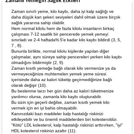
Zamanlı Yemeğin Sağlık Etkileri
Zaman sınırlı yeme, kilo kaybı, daha iyi kalp sağlığı ve
daha düşük kan şekeri seviyeleri dahil olmak üzere birçok
sağlık yararına sahip olabilir.
Hem normal kilolu hem de fazla kilolu insanların birkaç
çalışması 7-12 saatlik bir pencerede yemek yemeyi
sınırladı ve 2-4 haftada% 5'e kadar kilo kaybı bildirdi (3, 5,
7 , 8).
Bununla birlikte, normal kilolu kişilerde yapılan diğer
çalışmalar, aynı süreye sahip pencereleri yerken kilo kaybı
olmadığını bildirmiştir (2, 9).
Zaman kısıtlı yemeğe bağlı olarak kilo vermenize ya da
vermeyeceğinize muhtemelen yemek yeme süresi
içerisinde daha az kalori tüketip geçirmediğinize bağlı
olarak değişir (10).
Bu beslenme tarzı her gün daha az kalori tüketmenize
yardımcı olursa, zamanla kilo kaybı oluşturabilir.
Bu sizin için geçerli değilse, zaman kısıtlı yemek kilo
vermek için en iyi bahis olmayabilir.
Kanınızdaki bazı maddeler kalp hastalığı riskinizi
etkileyebilir ve bu önemli maddelerden biri kolesteroldür.
"Kötü" LDL kolesterol, kalp hastalığı riskinizi arttırırken, "iyi"
HDL kolesterol riskinizi azaltır (11).