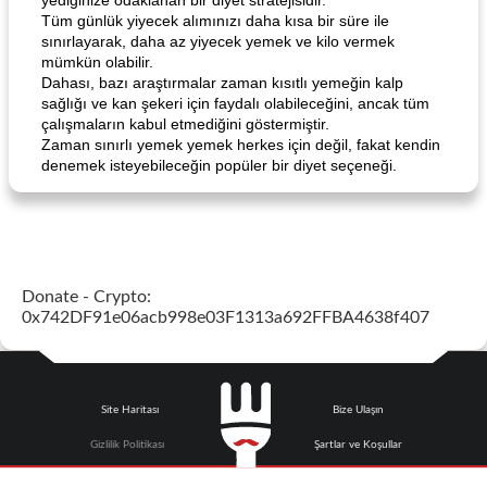
yediğinize odaklanan bir diyet stratejisidir.
Tüm günlük yiyecek alımınızı daha kısa bir süre ile
sınırlayarak, daha az yiyecek yemek ve kilo vermek
mümkün olabilir.
Dahası, bazı araştırmalar zaman kısıtlı yemeğin kalp
sağlığı ve kan şekeri için faydalı olabileceğini, ancak tüm
çalışmaların kabul etmediğini göstermiştir.
Zaman sınırlı yemek yemek herkes için değil, fakat kendin
denemek isteyebileceğin popüler bir diyet seçeneği.
Donate - Crypto:
0x742DF91e06acb998e03F1313a692FFBA4638f407
Site Haritası
Bize Ulaşın
Gizlilik Politikası
Şartlar ve Koşullar