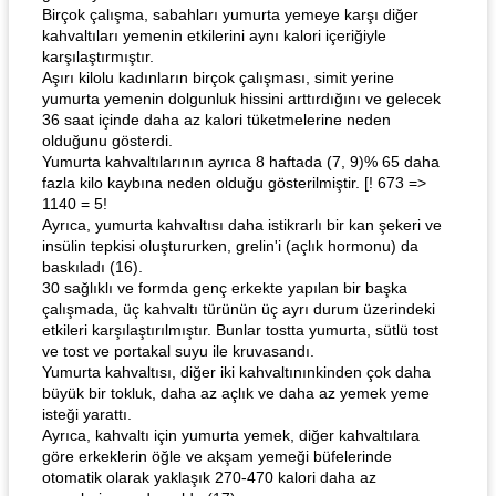
Birçok çalışma, sabahları yumurta yemeye karşı diğer
kahvaltıları yemenin etkilerini aynı kalori içeriğiyle
karşılaştırmıştır.
Aşırı kilolu kadınların birçok çalışması, simit yerine
yumurta yemenin dolgunluk hissini arttırdığını ve gelecek
36 saat içinde daha az kalori tüketmelerine neden
olduğunu gösterdi.
Yumurta kahvaltılarının ayrıca 8 haftada (7, 9)% 65 daha
fazla kilo kaybına neden olduğu gösterilmiştir. [! 673 =>
1140 = 5!
Ayrıca, yumurta kahvaltısı daha istikrarlı bir kan şekeri ve
insülin tepkisi oluştururken, grelin'i (açlık hormonu) da
baskıladı (16).
30 sağlıklı ve formda genç erkekte yapılan bir başka
çalışmada, üç kahvaltı türünün üç ayrı durum üzerindeki
etkileri karşılaştırılmıştır. Bunlar tostta yumurta, sütlü tost
ve tost ve portakal suyu ile kruvasandı.
Yumurta kahvaltısı, diğer iki kahvaltınınkinden çok daha
büyük bir tokluk, daha az açlık ve daha az yemek yeme
isteği yarattı.
Ayrıca, kahvaltı için yumurta yemek, diğer kahvaltılara
göre erkeklerin öğle ve akşam yemeği büfelerinde
otomatik olarak yaklaşık 270-470 kalori daha az