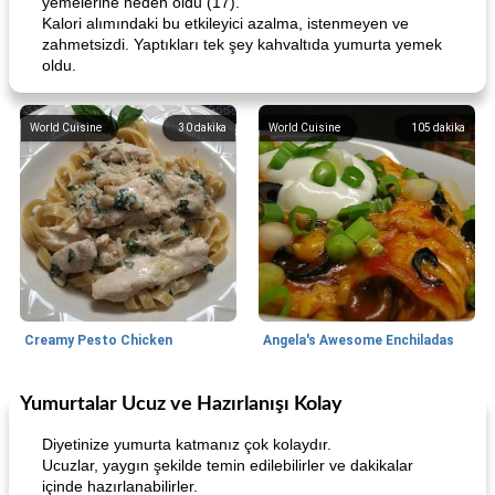
yemelerine neden oldu (17).
Kalori alımındaki bu etkileyici azalma, istenmeyen ve
zahmetsizdi. Yaptıkları tek şey kahvaltıda yumurta yemek
oldu.
World Cuisine
30
dakika
World Cuisine
105
dakika
Creamy Pesto Chicken
Angela's Awesome Enchiladas
Yumurtalar Ucuz ve Hazırlanışı Kolay
World Cuisine
105
dakika
Lunch/Snacks
12
dakika
Diyetinize yumurta katmanız çok kolaydır.
Ucuzlar, yaygın şekilde temin edilebilirler ve dakikalar
içinde hazırlanabilirler.