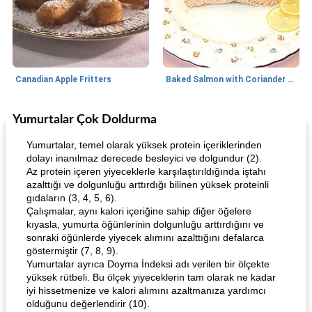
Canadian Apple Fritters
Baked Salmon with Coriander and Thyme
Yumurtalar Çok Doldurma
Boneless Chicken Recipes
65
dakika
Candy
41
dakika
Yumurtalar, temel olarak yüksek protein içeriklerinden
dolayı inanılmaz derecede besleyici ve dolgundur (2).
Az protein içeren yiyeceklerle karşılaştırıldığında iştahı
azalttığı ve dolgunluğu arttırdığı bilinen yüksek proteinli
gıdaların (3, 4, 5, 6).
Çalışmalar, aynı kalori içeriğine sahip diğer öğelere
kıyasla, yumurta öğünlerinin dolgunluğu arttırdığını ve
sonraki öğünlerde yiyecek alımını azalttığını defalarca
göstermiştir (7, 8, 9).
Curry Chicken Dinner
Mexican Cream (Fudge)
Yumurtalar ayrıca Doyma İndeksi adı verilen bir ölçekte
yüksek rütbeli. Bu ölçek yiyeceklerin tam olarak ne kadar
iyi hissetmenize ve kalori alımını azaltmanıza yardımcı
olduğunu değerlendirir (10).