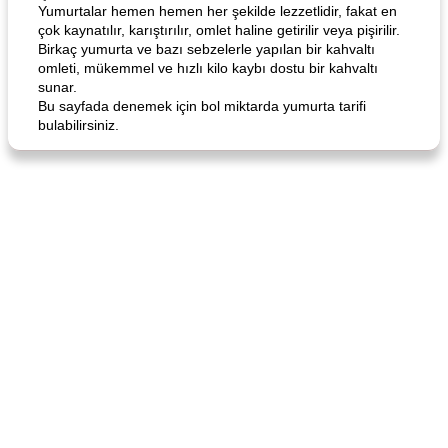
Yumurtalar hemen hemen her şekilde lezzetlidir, fakat en
çok kaynatılır, karıştırılır, omlet haline getirilir veya pişirilir.
Birkaç yumurta ve bazı sebzelerle yapılan bir kahvaltı
omleti, mükemmel ve hızlı kilo kaybı dostu bir kahvaltı
sunar.
Bu sayfada denemek için bol miktarda yumurta tarifi
Angela's Awesome Enchiladas
Pop's Roast Turkey Sandwich
bulabilirsiniz.