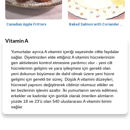
Canadian Apple Fritters
Baked Salmon with Coriander and Thyme
Vitamin A
Boneless Chicken Recipes
65
dakika
Candy
41
dakika
Yumurtalar ayrıca A vitamini içeriği sayesinde ciltte faydalar
sağlar. Diyetinizden elde ettiğiniz A vitamini hücrelerinizin
gen aktivitesini kontrol etmesine yardımcı olur - yeni cilt
hücrelerinin gelişimi ve yara iyileşmesi için gerekli olan
yeni dokunun büyümesi de dahil olmak üzere yeni hücre
gelişimi için gerekli bir süreç. Düşük A vitamini düzeyleri,
hücresel yapısını değiştirerek cildinizi olumsuz etkiler ve
ter bezlerinin işlevini azaltır. İki yumurtanın servis edilmesi,
erkekler ve kadınlar için günlük olarak önerilen alımların
Curry Chicken Dinner
Mexican Cream (Fudge)
yüzde 18 ve 23'ü olan 540 uluslararası A vitamini birimi
sağlar.