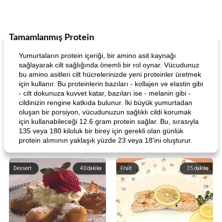
Tamamlanmış Protein
Yumurtaların protein içeriği, bir amino asit kaynağı
sağlayarak cilt sağlığında önemli bir rol oynar. Vücudunuz
bu amino asitleri cilt hücrelerinizde yeni proteinler üretmek
için kullanır. Bu proteinlerin bazıları - kollajen ve elastin gibi
- cilt dokunuza kuvvet katar, bazıları ise - melanin gibi -
cildinizin rengine katkıda bulunur. İki büyük yumurtadan
oluşan bir porsiyon, vücudunuzun sağlıklı cildi korumak
için kullanabileceği 12.6 gram protein sağlar. Bu, sırasıyla
135 veya 180 kiloluk bir birey için gerekli olan günlük
protein alımının yaklaşık yüzde 23 veya 18'ini oluşturur.
Dessert
40
dakika
Fruit
35
dakika