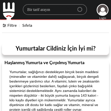
Search for a recipe
Login
Filtre
Sıfırla
Yumurtalar Cildiniz İçin İyi mi?
Haşlanmış Yumurta ve Çırpılmış Yumurta
Yumurtalar, sağlığınızı destekleyen birçok besin maddesi
(mineraller ve vitaminler dahil) sağlayarak, birçok dengeli
beslenmeye yardımcı olur. A vitamini, lutein ve zeaksantin
içerikleri gözlerinizi beslerken, faydalı çinko bağışıklık
sisteminizi desteklemektedir. Aynı zamanda kalorileri de
nispeten düşüktür - iki büyük yumurta başına 143 kalori -
kilo kaybı diyetleri için mükemmeldir. Yumurtalar ayrıca
diyetinize cilt dostu bir katkı sağlar ve vitamin, mineral ve
protein içeriği cilt sağlığında çeşitli roller oynar.