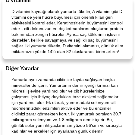
D vitamini
D vitamini kaynağı olarak yumurta tüketin, A vitamini gibi D
vitamini de yeni hücre büyümesi için önemli kılan gen
aktivitesini kontrol eder. Keratinositlerin büyümesini kontrol
eder - cilt dokunuzun en dış katmanlarını oluşturan protein
bakımından zengin hücreler. Ayrıca saç köklerinin işlevini
destekler, kellikle savaşmaya ve sağlıklı saç büyümesini
sağlar. İki yumurta tüketin, D vitamini alımınızı, günlük alım
miktarınızın yüzde 14'ü olan 82 uluslararası birim artırın!
Diğer Yararlar
Yumurta aynı zamanda cildinize fayda sağlayan başka
mineraller de içerir. Yumurtanın demir içeriği kırmızı kan
hücresi işlevine yardımcı olur ve cilt hücrelerinize
çalışması için ihtiyaç duydukları taze oksijeni sağlamaları
için yardımcı olur. Ek olarak, yumurtadaki selenyum cilt
hücrelerinizdeki enzimleri aktive eder ve bu enzimler
cildinizi zarar görmekten korur. İki yumurtalı porsiyon 30.7
mikrogram selenyum ve 1.8 miligram demir içerir. Bu,
günlük selenyum ihtiyaçlarınızın yüzde 56'sını ve sırasıyla
kadınlar ve erkekler için ayarlanan günlük demir