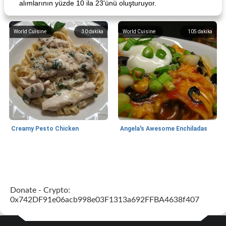
alımlarının yüzde 10 ila 23'ünü oluşturuyor.
World Cuisine
30
dakika
World Cuisine
105
dakika
Creamy Pesto Chicken
Angela's Awesome Enchiladas
World Cuisine
105
dakika
Lunch/Snacks
12
dakika
Donate - Crypto:
0x742DF91e06acb998e03F1313a692FFBA4638f407