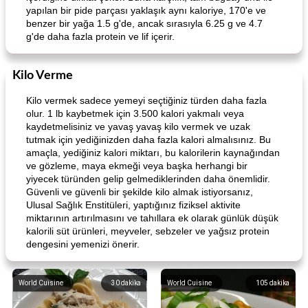
yapılan bir pide parçası yaklaşık aynı kaloriye, 170'e ve
benzer bir yağa 1.5 g'de, ancak sırasıyla 6.25 g ve 4.7
g'de daha fazla protein ve lif içerir.
Kilo Verme
Kilo vermek sadece yemeyi seçtiğiniz türden daha fazla
olur. 1 lb kaybetmek için 3.500 kalori yakmalı veya
kaydetmelisiniz ve yavaş yavaş kilo vermek ve uzak
tutmak için yediğinizden daha fazla kalori almalısınız. Bu
amaçla, yediğiniz kalori miktarı, bu kalorilerin kaynağından
ve gözleme, maya ekmeği veya başka herhangi bir
yiyecek türünden gelip gelmediklerinden daha önemlidir.
Güvenli ve güvenli bir şekilde kilo almak istiyorsanız,
Ulusal Sağlık Enstitüleri, yaptığınız fiziksel aktivite
miktarının artırılmasını ve tahıllara ek olarak günlük düşük
kalorili süt ürünleri, meyveler, sebzeler ve yağsız protein
dengesini yemenizi önerir.
World Cuisine
30
dakika
World Cuisine
105
dakika