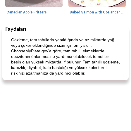
Canadian Apple Fritters
Baked Salmon with Coriander and Thyme
Faydaları
Boneless Chicken Recipes
65
dakika
Candy
41
dakika
Gözleme, tam tahıllarla yapıldığında ve az miktarda yağ
veya şeker eklendiğinde sizin için en iyisidir.
ChooseMyPlate.gov’a göre, tam tahıllı ekmeklerde
obezitenin önlenmesine yardımcı olabilecek temel bir
besin olan yüksek miktarda lif bulunur. Tam tahıllı gözleme,
kabızlık, diyabet, kalp hastalığı ve yüksek kolesterol
riskinizi azaltmanıza da yardımcı olabilir.
Curry Chicken Dinner
Mexican Cream (Fudge)