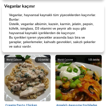
Veganlar kaçınır
Veganlar, hayvansal kaynaklı tüm yiyeceklerden kaçınırlar.
Bunlar:
Üstelik, veganlar albümin, kazein, karmin, jelatin, pepsin,
küfelik, isinglass, D3 vitamini ve peynir altı suyu gibi
hayvansal kaynaklı içeriklerden de kaçınıyor.
Bu içerikleri içeren yiyecekler arasında bazı bira ve
şaraplar, şekerlemeler, kahvaltı gevrekleri, sakızlı şekerler
ve sakız vardır.
World Cuisine
30
dakika
World Cuisine
105
dakika
Creamy Pesto Chicken
Angela's Awesome Enchiladas