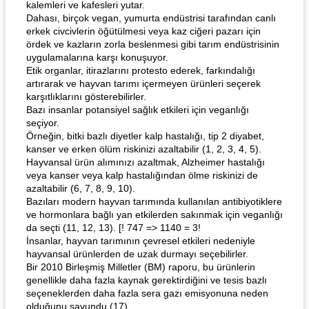
kalemleri ve kafesleri yutar.
Dahası, birçok vegan, yumurta endüstrisi tarafından canlı
erkek civcivlerin öğütülmesi veya kaz ciğeri pazarı için
ördek ve kazların zorla beslenmesi gibi tarım endüstrisinin
uygulamalarına karşı konuşuyor.
Etik organlar, itirazlarını protesto ederek, farkındalığı
artırarak ve hayvan tarımı içermeyen ürünleri seçerek
karşıtlıklarını gösterebilirler.
Bazı insanlar potansiyel sağlık etkileri için veganlığı
seçiyor.
Örneğin, bitki bazlı diyetler kalp hastalığı, tip 2 diyabet,
kanser ve erken ölüm riskinizi azaltabilir (1, 2, 3, 4, 5).
Hayvansal ürün alımınızı azaltmak, Alzheimer hastalığı
veya kanser veya kalp hastalığından ölme riskinizi de
azaltabilir (6, 7, 8, 9, 10).
Bazıları modern hayvan tarımında kullanılan antibiyotiklere
ve hormonlara bağlı yan etkilerden sakınmak için veganlığı
da seçti (11, 12, 13). [! 747 => 1140 = 3!
İnsanlar, hayvan tarımının çevresel etkileri nedeniyle
hayvansal ürünlerden de uzak durmayı seçebilirler.
Bir 2010 Birleşmiş Milletler (BM) raporu, bu ürünlerin
genellikle daha fazla kaynak gerektirdiğini ve tesis bazlı
seçeneklerden daha fazla sera gazı emisyonuna neden
olduğunu savundu (17).