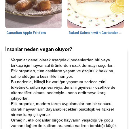
Canadian Apple Fritters
Baked Salmon with Coriander and Thyme
İnsanlar neden vegan oluyor?
Boneless Chicken Recipes
65
dakika
Candy
41
dakika
Veganlar genel olarak aşağıdaki nedenlerden biri veya
birkaçı için hayvansal ürünlerden uzak durmayı seçerler.
Etik organları, tüm canlıların yaşam ve özgürlük hakkına
sahip olduğuna kesinlikle inanıyor.
Bu nedenle, bilinçli bir varlığın yaşamını sadece etini
tüketmek, sütün içmesi veya derisini giymesi - özellikle de
alternatifleri olması nedeniyle - sona erdirmeye karşı
çıkıyorlar.
Etik organlar, modern tarım uygulamalarının bir sonucu
Curry Chicken Dinner
Mexican Cream (Fudge)
olarak hayvanların dayanabilecekleri psikolojik ve fiziksel
strese karşı çıkıyorlar.
Örneğin, etik organlar birçok hayvanın yaşadığı ve çoğu
zaman doğum ile katliam arasında nadiren bıraktığı küçük