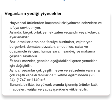
Veganların yediği yiyecekler
World Cuisine
105
dakika
Lunch/Snacks
12
dakika
Hayvansal ürünlerden kaçınmak sizi yalnızca sebzelere ve
tofuya sevk etmiyor.
Aslında, birçok ortak yemek zaten vegandır veya kolayca
ayarlanabilir.
Bazı örnekler arasında fasulye burritoları, vejeteryan
burgerleri, domates pizzaları, smoothies, salsa ve
guacamole ile cips, humus saran, sandviç ve makarna
çeşitleri sayılabilir.
Et bazlı mezeler, genelde aşağıdakileri içeren yemekler
Angela's Awesome Enchiladas
Pop's Roast Turkey Sandwich
için değiştirilir:
Ayrıca, veganlar çok çeşitli meyve ve sebzelerin yanı sıra
çok çeşitli kepekli tahıllar da tüketme eğilimindedir (23,
24). [! 747 => 1140 = 6!
Bununla birlikte, bu yüksek oranda işlenmiş ürünler katkı
maddeleri, yağlar ve yapay içeriklerle yüklenebilir.