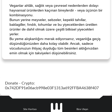
Veganlar ahlâk, sağlık veya çevresel nedenlerden dolayı
hayvansal ürünlerden kaçınan bireylerdir - veya üçünün bir
kombinasyonu.
Bunun yerine meyveler, sebzeler, kepekli tahıllar,
baklagiller, fındık, tohumlar ve bu yiyeceklerden üretilen
ürünler de dahil olmak üzere çeşitli bitkisel yiyecekleri
yerler.
Bu yeme alışkanlığını merak ediyorsanız, veganlığa geçiş
düşündüğünüzden daha kolay olabilir. Ancak, sadece
vücudunuzun ihtiyaç duyduğu tüm besinleri aldığınızdan
emin olmak için takviyeleri düşünebilirsiniz.
Donate - Crypto:
0x742DF91e06acb998e03F1313a692FFBA4638f407
Site Haritası
Bize Ulaşın