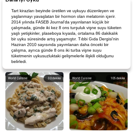
Daha İyi Uyku
Tart kirazları beyinde üretilen ve uykuyu düzenleyen ve
yaşlanmayı yavaşlatan bir hormon olan melatonin içerir.
2014 yılında FASEB Journal'da yayınlanan küçük bir
çalışmada, günde iki kez 8 ons turşuluk vişne suyu tüketen
yaşlı yetişkinler, plaseboya kıyasla, ortalama 86 dakikalık
bir uyku süresinde artış yaşamıştır. Tıbbi Gıda Dergisi'nin
Haziran 2010 sayısında yayımlanan daha önceki bir
çalışma, ayrıca günde 8 ons iki turba vişne suyu
tüketmenin uykusuzluktaki gelişmelerle ilişkili olduğunu
belirledi.
World Cuisine
30
dakika
World Cuisine
105
dakika