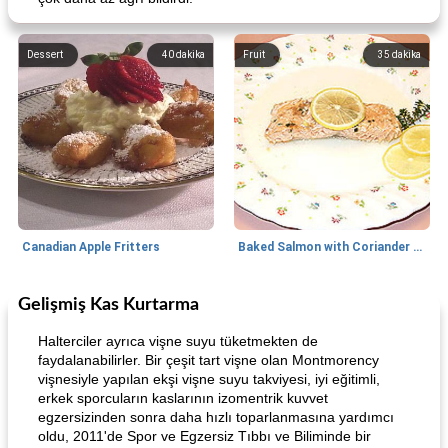
Dessert
40
dakika
Fruit
35
dakika
Canadian Apple Fritters
Baked Salmon with Coriander and Thyme
Gelişmiş Kas Kurtarma
Boneless Chicken Recipes
65
dakika
Candy
41
dakika
Halterciler ayrıca vişne suyu tüketmekten de
faydalanabilirler. Bir çeşit tart vişne olan Montmorency
vişnesiyle yapılan ekşi vişne suyu takviyesi, iyi eğitimli,
erkek sporcuların kaslarının izomentrik kuvvet
egzersizinden sonra daha hızlı toparlanmasına yardımcı
oldu, 2011'de Spor ve Egzersiz Tıbbı ve Biliminde bir