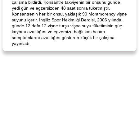
çalışma bildirdi. Konsantre takviyenin bir onsunu günde
yedi gün ve egzersizden 48 saat sonra tüketmiştir.
Konsantrenin her bir onsu, yaklaşık 90 Montmorency vişne
Curry Chicken Dinner
Mexican Cream (Fudge)
suyunu içerir. İngiliz Spor Hekimliği Dergisi, 2006 yılında,
günde 12 defa 12 vişne turşu vişne suyu tüketiminin güç
kaybını azalttığını ve egzersize bağlı kas hasarı
semptomlarını azalttığını gösteren küçük bir çalışma
yayınladı.