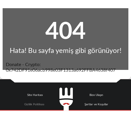
404
Hata! Bu sayfa yemiş gibi görünüyor!
Donate - Crypto:
0x742DF91e06acb998e03F1313a692FFBA4638f407
Site Haritası
Bize Ulaşın
Gizlilik Politikası
Şartlar ve Koşullar