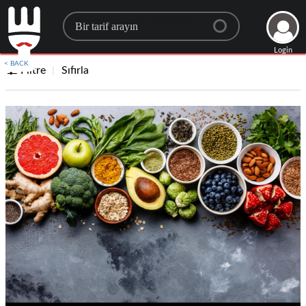
Search for a recipe
Login
< BACK
Filtre
Sıfırla