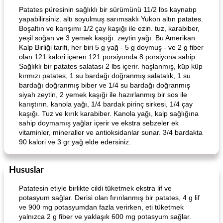
Patates püresinin sağlıklı bir sürümünü 11/2 lbs kaynatıp
yapabilirsiniz. altı soyulmuş sarımsaklı Yukon altın patates.
Boşaltın ve karışımı 1/2 çay kaşığı ile ezin. tuz, karabiber,
yeşil soğan ve 3 yemek kaşığı. zeytin yağı. Bu Amerikan
Kalp Birliği tarifi, her biri 5 g yağ - 5 g doymuş - ve 2 g fiber
olan 121 kalori içeren 121 porsiyonda 8 porsiyona sahip.
Sağlıklı bir patates salatası 2 lbs içerir. haşlanmış, küp küp
kırmızı patates, 1 su bardağı doğranmış salatalık, 1 su
bardağı doğranmış biber ve 1/4 su bardağı doğranmış
siyah zeytin, 2 yemek kaşığı ile hazırlanmış bir sos ile
karıştırın. kanola yağı, 1/4 bardak pirinç sirkesi, 1/4 çay
kaşığı. Tuz ve kırık karabiber. Kanola yağı, kalp sağlığına
sahip doymamış yağlar içerir ve ekstra sebzeler ek
vitaminler, mineraller ve antioksidanlar sunar. 3/4 bardakta
90 kalori ve 3 gr yağ elde edersiniz.
Hususlar
Patatesin etiyle birlikte cildi tüketmek ekstra lif ve
potasyum sağlar. Derisi olan fırınlanmış bir patates, 4 g lif
ve 900 mg potasyumdan fazla verirken, eti tüketmek
yalnızca 2 g fiber ve yaklaşık 600 mg potasyum sağlar.