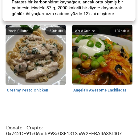
Patates bir karbonhidrat kaynağıdır, ancak orta pişmiş bir
patatesin içindeki 37 g, 2000 kalorili bir diyete dayanarak
günlük ihtiyaçlarınızın sadece yüzde 12'sini oluşturur.
World Cuisine
30
dakika
World Cuisine
105
dakika
Creamy Pesto Chicken
Angela's Awesome Enchiladas
World Cuisine
105
dakika
Lunch/Snacks
12
dakika
Donate - Crypto:
0x742DF91e06acb998e03F1313a692FFBA4638f407