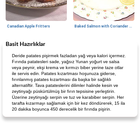
Canadian Apple Fritters
Baked Salmon with Coriander and Thyme
Basit Hazırlıklar
Boneless Chicken Recipes
65
dakika
Candy
41
dakika
Deride patates pişirmek fazladan yağ veya kalori içermez.
Fırında patatesleri sade, yağsız Yunan yoğurt ve salsa
veya peynir, ekşi krema ve kırmızı biber yerine taze otlar
ile servis edin. Patates kızartması hoşunuza giderse,
fırınlanmış patates kızartması da başka bir sağlıklı
alternatiftir. Tava patateslerini dilimler halinde kesin ve
zeytinyağı püskürtülmüş bir fırın tepsisine yerleştirin.
Üzerine zeytinyağı serpin ve tuz ve karabiber serpin. Her
tarafta kızarmayı sağlamak için bir kez döndürerek, 15 ila
Curry Chicken Dinner
Mexican Cream (Fudge)
20 dakika boyunca 450 derecelik bir fırında pişirin.