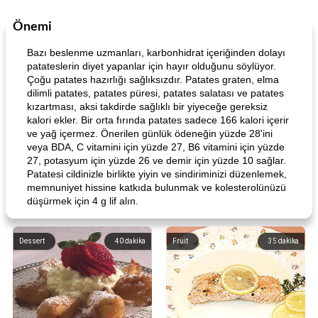
Önemi
Bazı beslenme uzmanları, karbonhidrat içeriğinden dolayı
patateslerin diyet yapanlar için hayır olduğunu söylüyor.
Çoğu patates hazırlığı sağlıksızdır. Patates graten, elma
dilimli patates, patates püresi, patates salatası ve patates
kızartması, aksi takdirde sağlıklı bir yiyeceğe gereksiz
kalori ekler. Bir orta fırında patates sadece 166 kalori içerir
ve yağ içermez. Önerilen günlük ödeneğin yüzde 28'ini
veya BDA, C vitamini için yüzde 27, B6 vitamini için yüzde
27, potasyum için yüzde 26 ve demir için yüzde 10 sağlar.
Patatesi cildinizle birlikte yiyin ve sindiriminizi düzenlemek,
memnuniyet hissine katkıda bulunmak ve kolesterolünüzü
düşürmek için 4 g lif alın.
Dessert
40
dakika
Fruit
35
dakika