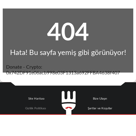
404
Hata! Bu sayfa yemiş gibi görünüyor!
Donate - Crypto:
0x742DF91e06acb998e03F1313a692FFBA4638f407
Site Haritası
Bize Ulaşın
Gizlilik Politikası
Şartlar ve Koşullar