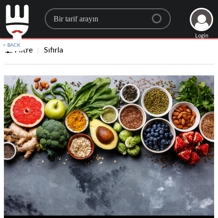
Search for a recipe
Login
< BACK
Filtre
Sıfırla