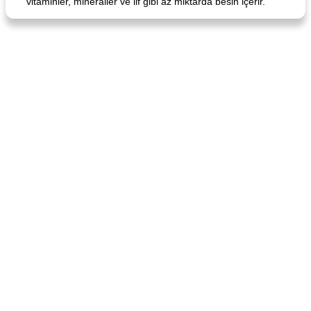
vitaminler, mineraller ve lif gibi az miktarda besin içerir.