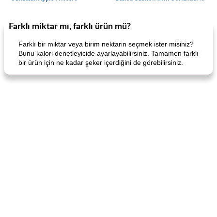
Farklı miktar mı, farklı ürün mü?
Boneless Chicken Recipes
65
dakika
Candy
41
dakika
Farklı bir miktar veya birim nektarin seçmek ister misiniz?
Bunu kalori denetleyicide ayarlayabilirsiniz. Tamamen farklı
bir ürün için ne kadar şeker içerdiğini de görebilirsiniz.
Curry Chicken Dinner
Mexican Cream (Fudge)