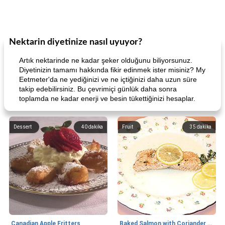
Nektarin diyetinize nasıl uyuyor?
Artık nektarinde ne kadar şeker olduğunu biliyorsunuz.
Diyetinizin tamamı hakkında fikir edinmek ister misiniz? My
Eetmeter'da ne yediğinizi ve ne içtiğinizi daha uzun süre
takip edebilirsiniz. Bu çevrimiçi günlük daha sonra
toplamda ne kadar enerji ve besin tükettiğinizi hesaplar.
Dessert
40
dakika
Fruit
35
dakika
Canadian Apple Fritters
Baked Salmon with Coriander and Thyme