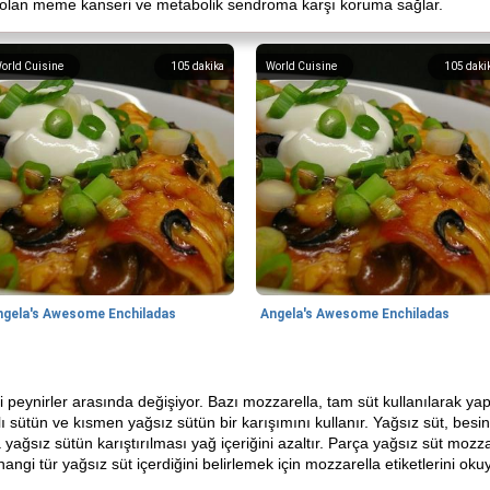
lık olan meme kanseri ve metabolik sendroma karşı koruma sağlar.
orld Cuisine
105
dakika
World Cuisine
105
daki
ngela's Awesome Enchiladas
Angela's Awesome Enchiladas
ipi peynirler arasında değişiyor. Bazı mozzarella, tam süt kullanılarak y
ağlı sütün ve kısmen yağsız sütün bir karışımını kullanır. Yağsız süt, be
 yağsız sütün karıştırılması yağ içeriğini azaltır. Parça yağsız süt moz
angi tür yağsız süt içerdiğini belirlemek için mozzarella etiketlerini oku