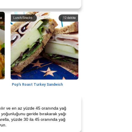
ka
Lunch/Snacks
12
dakika
Pop's Roast Turkey Sandwich
apılır ve en az yüzde 45 oranında yağ
sin yoğunluğunu geride bırakarak yağı
zarella, yüzde 30 ila 45 oranında yağ
yun.