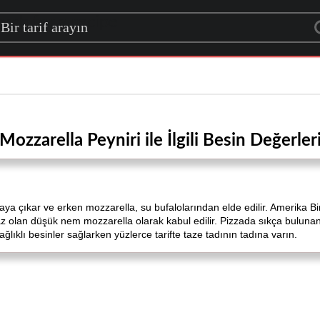
rch for a recipe
Mozzarella Peyniri ile İlgili Besin Değerler
rtaya çıkar ve erken mozzarella, su bufalolarından elde edilir. Amerika B
 olan düşük nem mozzarella olarak kabul edilir. Pizzada sıkça bulunan p
lıklı besinler sağlarken yüzlerce tarifte taze tadının tadına varın.