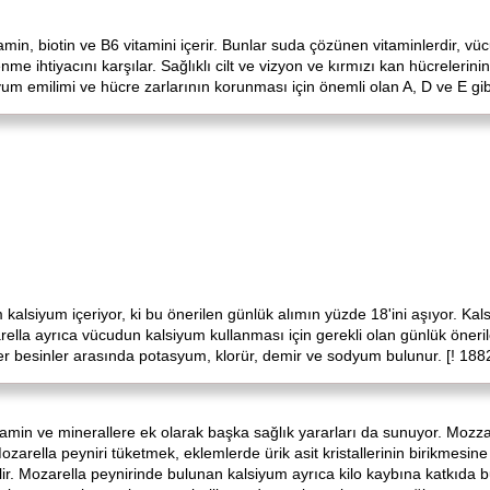
tiamin, biotin ve B6 vitamini içerir. Bunlar suda çözünen vitaminlerdir, 
e ihtiyacını karşılar. Sağlıklı cilt ve vizyon ve kırmızı kan hücreleri
yum emilimi ve hücre zarlarının korunması için önemli olan A, D ve E gib
 kalsiyum içeriyor, ki bu önerilen günlük alımın yüzde 18'ini aşıyor. K
rella ayrıca vücudun kalsiyum kullanması için gerekli olan günlük öneri
ğer besinler arasında potasyum, klorür, demir ve sodyum bulunur. [! 188
amin ve minerallere ek olarak başka sağlık yararları da sunuyor. Mozzare
Mozarella peyniri tüketmek, eklemlerde ürik asit kristallerinin birikmesin
lir. Mozarella peynirinde bulunan kalsiyum ayrıca kilo kaybına katkıda 