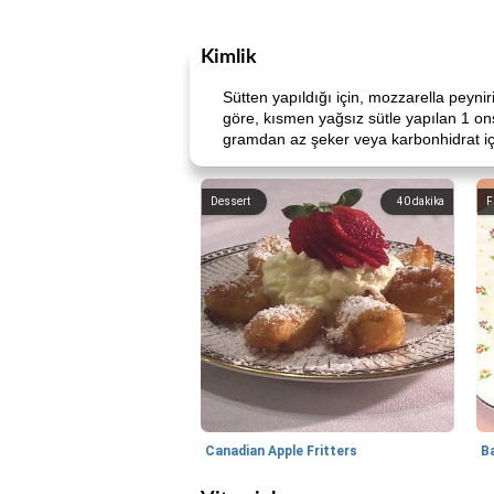
Kimlik
Sütten yapıldığı için, mozzarella peyni
göre, kısmen yağsız sütle yapılan 1 ons
gramdan az şeker veya karbonhidrat içe
Dessert
40
dakika
F
Canadian Apple Fritters