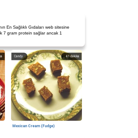
ın En Sağlıklı Gıdaları web sitesine
ık 7 gram protein sağlar ancak 1
ka
Candy
41
dakika
Mexican Cream (Fudge)