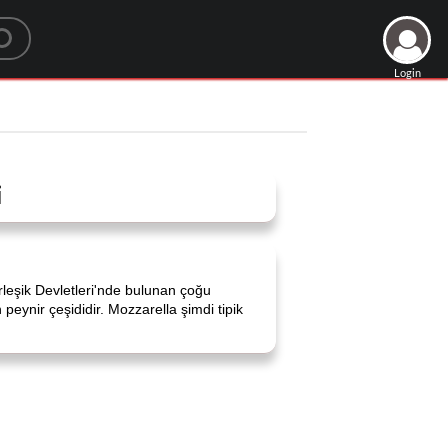
Login
i
irleşik Devletleri'nde bulunan çoğu
eynir çeşididir. Mozzarella şimdi tipik