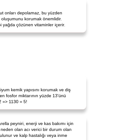
vücut onları depolamaz, bu yüzden
nin oluşumunu korumak önemlidir.
i yağda çözünen vitaminler içerir.
alsiyum kemik yapısını korumak ve diş
len fosfor miktarının yüzde 13'ünü
2 => 1130 = 5!
lla peyniri, enerji ve kas bakımı için
e neden olan acı verici bir durum olan
bulunur ve kalp hastalığı veya inme