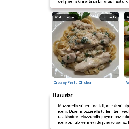
gelişme riskini artıran bir grup hasta
World Cuisine
30
dakika
W
Creamy Pesto Chicken
A
Hususlar
Mozzarella sütten üretildi, ancak süt t
içerir. Diğer mozzarella türleri, tam y
uzaklaştırır. Mozzarella peyniri bazında
içeriyor. Kilo vermeyi düşünüyorsanız, h