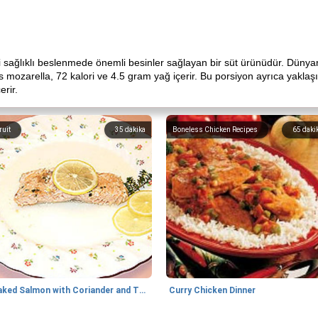
ri sağlıklı beslenmede önemli besinler sağlayan bir süt ürünüdür. Dünyan
 mozarella, 72 kalori ve 4.5 gram yağ içerir. Bu porsiyon ayrıca yaklaş
rir.
ruit
35
dakika
Boneless Chicken Recipes
65
daki
Baked Salmon with Coriander and Thyme
Curry Chicken Dinner