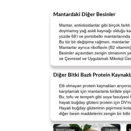
Mantardaki Diğer Besinler
Mantar, antioksidanlar gibi birçok farkl
doymamış yağ asidi kaynağı olduğu kabu
yüzde 68'i ve portobello mantarlarında
Bu tür bir değişime rağmen, mantarlar bel
Mantarlar ayrıca riboflavin (B2 vitamini)
Besinler açısından zengin olmasının yan
ve Çevresel ve Uygulamalı Mikoloji Üze
Diğer Bitki Bazlı Protein Kaynakl
Etli olmayan protein kaynakları arıyorsa
karşılamak için mantarlarla birlikte pişi
Bu, tofu ve tempeh gibi soya fasulyesi b
hayati buğday glüteni protein için DV'ni
Hayati buğday glüteninin pişirmesi kolayd
diğer besin maddelerini zengin bir bitki 
World Cuisine
30
dakika
W