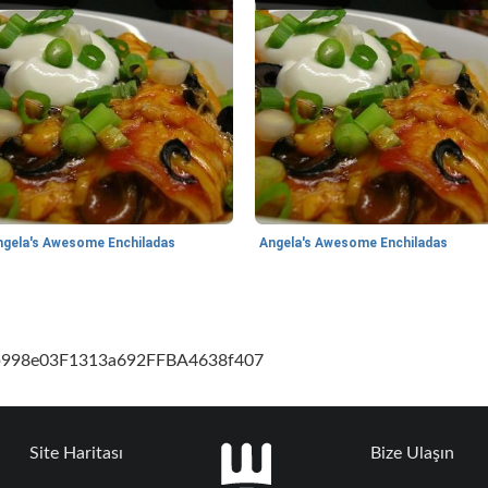
ngela's Awesome Enchiladas
Angela's Awesome Enchiladas
cb998e03F1313a692FFBA4638f407
Site Haritası
Bize Ulaşın