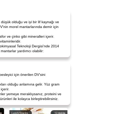
 düşük olduğu ve iyi bir lif kaynağı ve
DV'nin morel mantarlarında demir için
or ve çinko gibi mineralleri içerir.
itaminleridir.
iyokimyasal Teknoloji Dergisi'nde 2014
mantarlar yardımcı olabilir:
esleyici için önerilen DV'sini
nakları olduğu anlamına gelir. Yüz gram
içerir.
ürünler yemeye meraklıysanız, proteini ve
nleri ile kolayca birleştirebilirsiniz.
ka
Lunch/Snacks
12
dakika