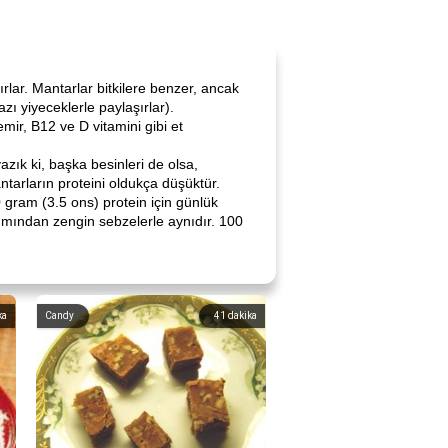
rlar. Mantarlar bitkilere benzer, ancak
zı yiyeceklerle paylaşırlar).
mir, B12 ve D vitamini gibi et
azık ki, başka besinleri de olsa,
antarların proteini oldukça düşüktür.
0 gram (3.5 ons) protein için günlük
kımından zengin sebzelerle aynıdır. 100
ka
Candy
41
dakika