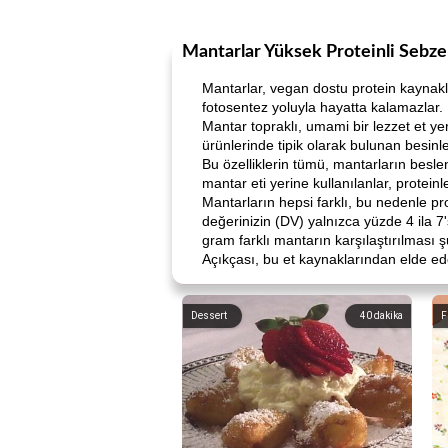
Mantarlar Yüksek Proteinli Sebze
Mantarlar, vegan dostu protein kaynakla
fotosentez yoluyla hayatta kalamazlar. 
Mantar topraklı, umami bir lezzet et yer
ürünlerinde tipik olarak bulunan besinl
Bu özelliklerin tümü, mantarların beslen
mantar eti yerine kullanılanlar, protein
Mantarların hepsi farklı, bu nedenle pro
değerinizin (DV) yalnızca yüzde 4 ila 7
gram farklı mantarın karşılaştırılması ş
Açıkçası, bu et kaynaklarından elde ed
Dessert
40
dakika
F