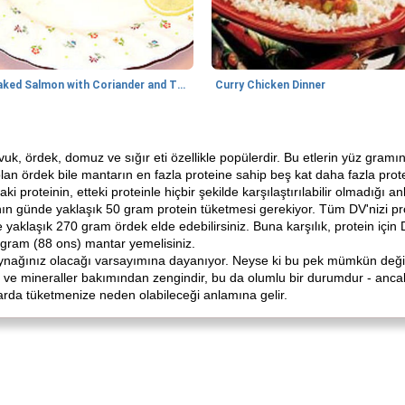
Baked Salmon with Coriander and Thyme
Curry Chicken Dinner
Tavuk, ördek, domuz ve sığır eti özellikle popülerdir. Bu etlerin yüz gramı
an ördek bile mantarın en fazla proteine ​​sahip beş kat daha fazla prote
i proteinin, etteki proteinle hiçbir şekilde karşılaştırılabilir olmadığı an
nın günde yaklaşık 50 gram protein tüketmesi gerekiyor. Tüm DV'nizi p
 yaklaşık 270 gram ördek elde edebilirsiniz. Buna karşılık, protein için
ogram (88 ons) mantar yemelisiniz.
aynağınız olacağı varsayımına dayanıyor. Neyse ki bu pek mümkün değil
in ve mineraller bakımından zengindir, bu da olumlu bir durumdur - an
arda tüketmenize neden olabileceği anlamına gelir.