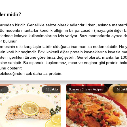
ler midir?
rından biridir. Genellikle sebze olarak adlandırılırken, aslında mantardı
Bu nedenle mantarlar kendi krallığının bir parçasıdır (maya gibi diğer ba
lerinde kolayca kullanılmalarına izin veriyor. Bazı mantarlarda ayrıca de
er bulunur.
mesinin etle karşılaştırılabilir olduğuna inanmanıza neden olabilir. Ne y
lerin kötü bir seçimdir. Bitki kökenli diğer protein kaynaklarına kıyasla m
tein içerikleri türüne göre biraz değişebilir. Genel olarak, mantarlar 10
'sine sahiptir. Bu ıspanak, kuşkonmaz, mısır ve enginar gibi protein ba
unu gösterir:
ebileceğinden çok daha az protein.
ruit
35
dakika
Boneless Chicken Recipes
65
daki