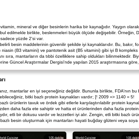
ı vitamin, mineral ve diğer besinlerin harika bir kaynağıdır. Yaygın olarak
l edilmekle birlikte, beslenmeleri büyük ölçüde değişebilir. Örneğin, 
 sadece yüzde 2'si var.
irli besin maddelerinin güvenilir şekilde iyi kaynaklarıdır. Bu, bakır, fosf
 niasin (B3 vitamini) ve pantotenik asit (B5 vitamini) gibi iyi B kompleks v
ı sıra, mantarların da tıbbi özelliklere sahip oldukları bilinmektedir. B
rine Güncel Araştırmalar Dergisi'nde yapılan 2015 araştırmasına göre, 
arı
nız, mantarlar en iyi seçeneğiniz değildir. Bununla birlikte, FDA'nın bu b
rebileceğiniz, bitki bazlı protein kaynakları vardır; [! 2009 => 1140 = 5!
azlı ürünlerin tavuk ve ördek gibi etlerle karşılaştırılabilir protein kay
zden daha fazla ete sahiptir ve hatta et ürünlerinden daha fazla protein 
ır, etli bir dokusu vardır ve lezzetleri iyi alır. Zengin, etli bitki bazlı 
bazlı besin oluşturmak için mantarları hayati buğday glüteni veya soya ürü
orld Cuisine
105
dakika
World Cuisine
105
daki