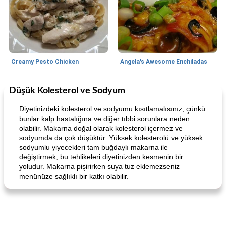
Creamy Pesto Chicken
Angela's Awesome Enchiladas
Düşük Kolesterol ve Sodyum
World Cuisine
105
dakika
Lunch/Snacks
12
dakika
Diyetinizdeki kolesterol ve sodyumu kısıtlamalısınız, çünkü
bunlar kalp hastalığına ve diğer tıbbi sorunlara neden
olabilir. Makarna doğal olarak kolesterol içermez ve
sodyumda da çok düşüktür. Yüksek kolesterolü ve yüksek
sodyumlu yiyecekleri tam buğdaylı makarna ile
değiştirmek, bu tehlikeleri diyetinizden kesmenin bir
yoludur. Makarna pişirirken suya tuz eklemezseniz
menünüze sağlıklı bir katkı olabilir.
Angela's Awesome Enchiladas
Pop's Roast Turkey Sandwich