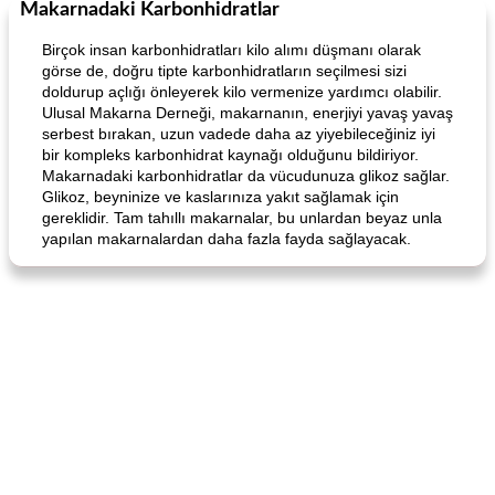
Makarnadaki Karbonhidratlar
Boneless Chicken Recipes
65
dakika
Candy
41
dakika
Birçok insan karbonhidratları kilo alımı düşmanı olarak
görse de, doğru tipte karbonhidratların seçilmesi sizi
doldurup açlığı önleyerek kilo vermenize yardımcı olabilir.
Ulusal Makarna Derneği, makarnanın, enerjiyi yavaş yavaş
serbest bırakan, uzun vadede daha az yiyebileceğiniz iyi
bir kompleks karbonhidrat kaynağı olduğunu bildiriyor.
Makarnadaki karbonhidratlar da vücudunuza glikoz sağlar.
Glikoz, beyninize ve kaslarınıza yakıt sağlamak için
gereklidir. Tam tahıllı makarnalar, bu unlardan beyaz unla
Curry Chicken Dinner
Mexican Cream (Fudge)
yapılan makarnalardan daha fazla fayda sağlayacak.