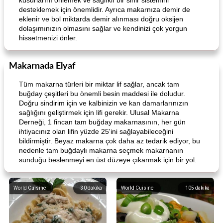
kusurlarını önlemek ve sağlıklı bir sinir sistemini
desteklemek için önemlidir. Ayrıca makarnıza demir de
eklenir ve bol miktarda demir alınması doğru oksijen
dolaşımınızın olmasını sağlar ve kendinizi çok yorgun
hissetmenizi önler.
Makarnada Elyaf
Tüm makarna türleri bir miktar lif sağlar, ancak tam
buğday çeşitleri bu önemli besin maddesi ile doludur.
Doğru sindirim için ve kalbinizin ve kan damarlarınızın
sağlığını geliştirmek için lifi gerekir. Ulusal Makarna
Derneği, 1 fincan tam buğday makarnasının, her gün
ihtiyacınız olan lifin yüzde 25'ini sağlayabileceğini
bildirmiştir. Beyaz makarna çok daha az tedarik ediyor, bu
nedenle tam buğdaylı makarna seçmek makarnanın
sunduğu beslenmeyi en üst düzeye çıkarmak için bir yol.
World Cuisine
30
dakika
World Cuisine
105
dakika