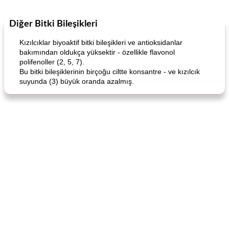
Diğer Bitki Bileşikleri
Boneless Chicken Recipes
65
dakika
Candy
41
dakika
Kızılcıklar biyoaktif bitki bileşikleri ve antioksidanlar
bakımından oldukça yüksektir - özellikle flavonol
polifenoller (2, 5, 7).
Bu bitki bileşiklerinin birçoğu ciltte konsantre - ve kızılcık
suyunda (3) büyük oranda azalmış.
Curry Chicken Dinner
Mexican Cream (Fudge)