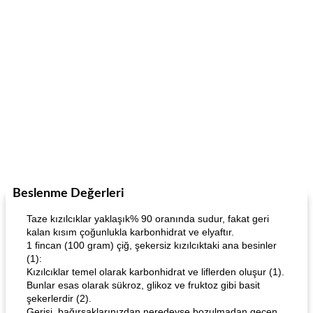
Beslenme Değerleri
Taze kızılcıklar yaklaşık% 90 oranında sudur, fakat geri
kalan kısım çoğunlukla karbonhidrat ve elyaftır.
1 fincan (100 gram) çiğ, şekersiz kızılcıktaki ana besinler
(1):
Kızılcıklar temel olarak karbonhidrat ve liflerden oluşur (1).
Bunlar esas olarak sükroz, glikoz ve fruktoz gibi basit
şekerlerdir (2).
Gerisi, bağırsaklarınızdan neredeyse bozulmadan geçen