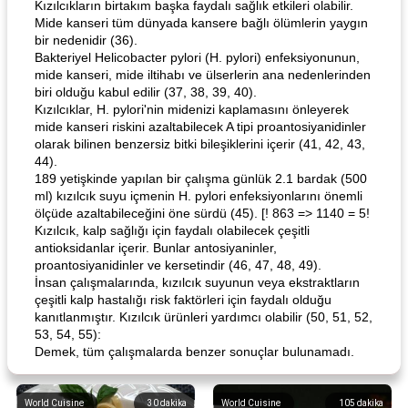
Kızılcıkların birtakım başka faydalı sağlık etkileri olabilir.
Mide kanseri tüm dünyada kansere bağlı ölümlerin yaygın
bir nedenidir (36).
Bakteriyel Helicobacter pylori (H. pylori) enfeksiyonunun,
mide kanseri, mide iltihabı ve ülserlerin ana nedenlerinden
biri olduğu kabul edilir (37, 38, 39, 40).
Kızılcıklar, H. pylori'nin midenizi kaplamasını önleyerek
mide kanseri riskini azaltabilecek A tipi proantosiyanidinler
olarak bilinen benzersiz bitki bileşiklerini içerir (41, 42, 43,
44).
189 yetişkinde yapılan bir çalışma günlük 2.1 bardak (500
ml) kızılcık suyu içmenin H. pylori enfeksiyonlarını önemli
ölçüde azaltabileceğini öne sürdü (45). [! 863 => 1140 = 5!
Kızılcık, kalp sağlığı için faydalı olabilecek çeşitli
antioksidanlar içerir. Bunlar antosiyaninler,
proantosiyanidinler ve kersetindir (46, 47, 48, 49).
İnsan çalışmalarında, kızılcık suyunun veya ekstraktların
çeşitli kalp hastalığı risk faktörleri için faydalı olduğu
kanıtlanmıştır. Kızılcık ürünleri yardımcı olabilir (50, 51, 52,
53, 54, 55):
Demek, tüm çalışmalarda benzer sonuçlar bulunamadı.
World Cuisine
30
dakika
World Cuisine
105
dakika