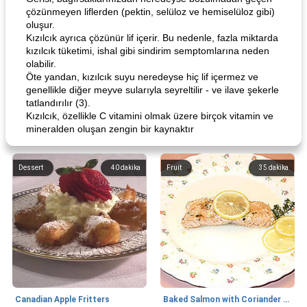
çözünmeyen liflerden (pektin, selüloz ve hemiselüloz gibi)
oluşur.
Kızılcık ayrıca çözünür lif içerir. Bu nedenle, fazla miktarda
kızılcık tüketimi, ishal gibi sindirim semptomlarına neden
olabilir.
Öte yandan, kızılcık suyu neredeyse hiç lif içermez ve
genellikle diğer meyve sularıyla seyreltilir - ve ilave şekerle
tatlandırılır (3).
Kızılcık, özellikle C vitamini olmak üzere birçok vitamin ve
mineralden oluşan zengin bir kaynaktır
Dessert
40
dakika
Fruit
35
dakika
Canadian Apple Fritters
Baked Salmon with Coriander and Thyme