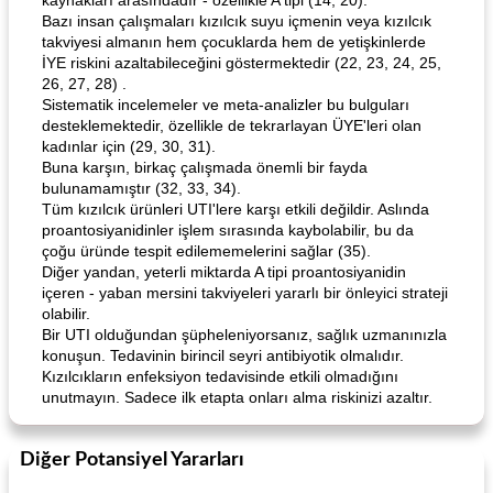
kaynakları arasındadır - özellikle A tipi (14, 20).
Bazı insan çalışmaları kızılcık suyu içmenin veya kızılcık
takviyesi almanın hem çocuklarda hem de yetişkinlerde
İYE riskini azaltabileceğini göstermektedir (22, 23, 24, 25,
26, 27, 28) .
Sistematik incelemeler ve meta-analizler bu bulguları
desteklemektedir, özellikle de tekrarlayan ÜYE'leri olan
kadınlar için (29, 30, 31).
Buna karşın, birkaç çalışmada önemli bir fayda
bulunamamıştır (32, 33, 34).
Tüm kızılcık ürünleri UTI'lere karşı etkili değildir. Aslında
proantosiyanidinler işlem sırasında kaybolabilir, bu da
çoğu üründe tespit edilememelerini sağlar (35).
Diğer yandan, yeterli miktarda A tipi proantosiyanidin
içeren - yaban mersini takviyeleri yararlı bir önleyici strateji
olabilir.
Bir UTI olduğundan şüpheleniyorsanız, sağlık uzmanınızla
konuşun. Tedavinin birincil seyri antibiyotik olmalıdır.
Kızılcıkların enfeksiyon tedavisinde etkili olmadığını
unutmayın. Sadece ilk etapta onları alma riskinizi azaltır.
Diğer Potansiyel Yararları