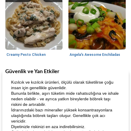
Creamy Pesto Chicken
Angela's Awesome Enchiladas
Güvenlik ve Yan Etkiler
World Cuisine
105
dakika
Lunch/Snacks
12
dakika
Kızılcık ve kızılcık ürünleri, ölçülü olarak tüketilirse çoğu
insan için genellikle güvenlidir.
Bununla birlikte, aşırı tüketim mide rahatsızlığına ve ishale
neden olabilir - ve ayrıca yatkın bireylerde böbrek taşı
riskini de artırabilir.
İdrarınızdaki bazı mineraller yüksek konsantrasyonlara
ulaştığında böbrek taşları oluşur. Genellikle çok acı
vericidir.
Diyetinizle riskinizi en aza indirebilirsiniz.
Angela's Awesome Enchiladas
Pop's Roast Turkey Sandwich