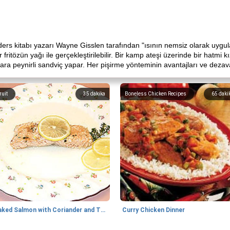
ers kitabı yazarı Wayne Gisslen tarafından "ısının nemsiz olarak uygulan
fritözün yağı ile gerçekleştirilebilir. Bir kamp ateşi üzerinde bir hatmi 
gara peynirli sandviç yapar. Her pişirme yönteminin avantajları ve dezava
ruit
35
dakika
Boneless Chicken Recipes
65
daki
Baked Salmon with Coriander and Thyme
Curry Chicken Dinner