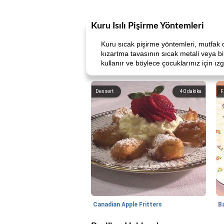
Kuru Isılı Pişirme Yöntemleri
Kuru sıcak pişirme yöntemleri, mutfak d
kızartma tavasının sıcak metali veya bir 
kullanır ve böylece çocuklarınız için ız
Dessert
40
dakika
F
Canadian Apple Fritters