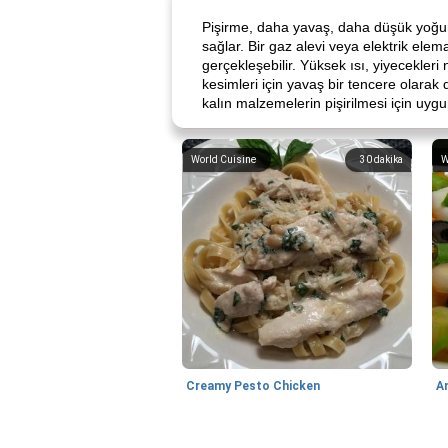
Pişirme, daha yavaş, daha düşük yoğunlu
sağlar. Bir gaz alevi veya elektrik elem
gerçekleşebilir. Yüksek ısı, yiyecekleri 
kesimleri için yavaş bir tencere olara
kalın malzemelerin pişirilmesi için uyg
World Cuisine
30
dakika
W
Creamy Pesto Chicken
A