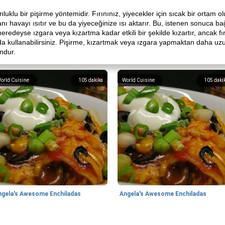
klu bir pişirme yöntemidir. Fırınınız, yiyecekler için sıcak bir ortam ol
anı havayı ısıtır ve bu da yiyeceğinize ısı aktarır. Bu, istenen sonuca b
neredeyse ızgara veya kızartma kadar etkili bir şekilde kızartır, ancak fır
k da kullanabilirsiniz. Pişirme, kızartmak veya ızgara yapmaktan daha 
undur.
orld Cuisine
105
dakika
World Cuisine
105
daki
ngela's Awesome Enchiladas
Angela's Awesome Enchiladas