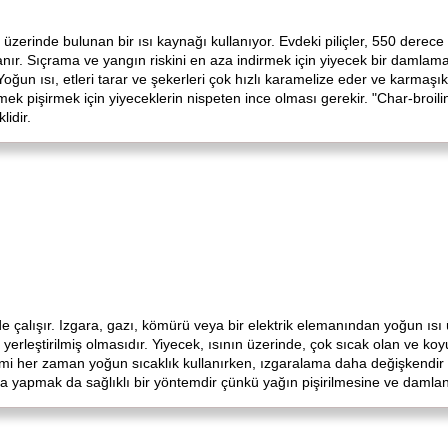
 üzerinde bulunan bir ısı kaynağı kullanıyor. Evdeki piliçler, 550 derece
lanır. Sıçrama ve yangın riskini en aza indirmek için yiyecek bir damlama k
. Yoğun ısı, etleri tarar ve şekerleri çok hızlı karamelize eder ve karmaş
ek pişirmek için yiyeceklerin nispeten ince olması gerekir. "Char-broilin
lidir.
e çalışır. Izgara, gazı, kömürü veya bir elektrik elemanından yoğun ısı ür
erleştirilmiş olmasıdır. Yiyecek, ısının üzerinde, çok sıcak olan ve koyu,
emi her zaman yoğun sıcaklık kullanırken, ızgaralama daha değişkendir 
ra yapmak da sağlıklı bir yöntemdir çünkü yağın pişirilmesine ve damlan