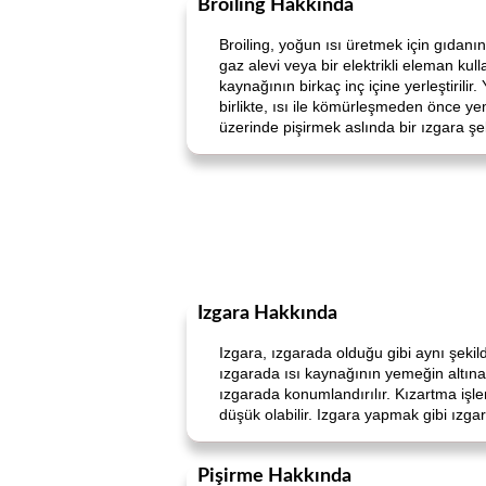
Broiling Hakkında
Broiling, yoğun ısı üretmek için gıdanın
gaz alevi veya bir elektrikli eleman kul
kaynağının birkaç inç içine yerleştirilir
birlikte, ısı ile kömürleşmeden önce yem
üzerinde pişirmek aslında bir ızgara şek
Izgara Hakkında
Izgara, ızgarada olduğu gibi aynı şekild
ızgarada ısı kaynağının yemeğin altına y
ızgarada konumlandırılır. Kızartma işl
düşük olabilir. Izgara yapmak gibi ızga
Pişirme Hakkında