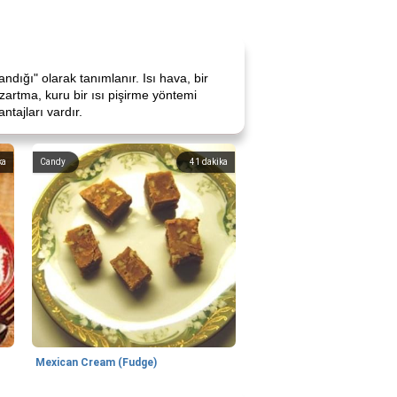
dığı" olarak tanımlanır. Isı hava, bir
kızartma, kuru bir ısı pişirme yöntemi
ntajları vardır.
ka
Candy
41
dakika
Mexican Cream (Fudge)