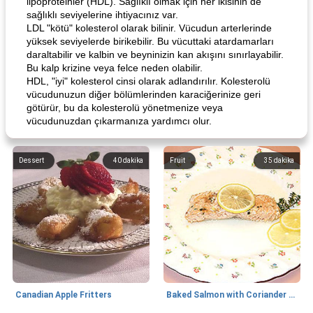
lipoproteinler (HDL). Sağlıklı olmak için her ikisinin de
sağlıklı seviyelerine ihtiyacınız var.
LDL "kötü" kolesterol olarak bilinir. Vücudun arterlerinde
yüksek seviyelerde birikebilir. Bu vücuttaki atardamarları
daraltabilir ve kalbin ve beyninizin kan akışını sınırlayabilir.
Bu kalp krizine veya felce neden olabilir.
HDL, "iyi" kolesterol cinsi olarak adlandırılır. Kolesterolü
vücudunuzun diğer bölümlerinden karaciğerinize geri
götürür, bu da kolesterolü yönetmenize veya
vücudunuzdan çıkarmanıza yardımcı olur.
Dessert
40
dakika
Fruit
35
dakika
Canadian Apple Fritters
Baked Salmon with Coriander and Thyme