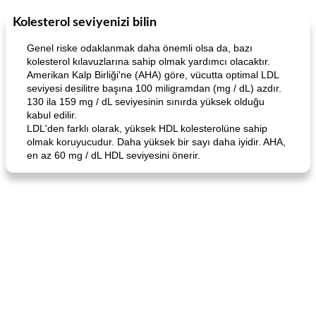
Kolesterol seviyenizi bilin
Boneless Chicken Recipes
65
dakika
Candy
41
dakika
Genel riske odaklanmak daha önemli olsa da, bazı
kolesterol kılavuzlarına sahip olmak yardımcı olacaktır.
Amerikan Kalp Birliği'ne (AHA) göre, vücutta optimal LDL
seviyesi desilitre başına 100 miligramdan (mg / dL) azdır.
130 ila 159 mg / dL seviyesinin sınırda yüksek olduğu
kabul edilir.
LDL'den farklı olarak, yüksek HDL kolesterolüne sahip
olmak koruyucudur. Daha yüksek bir sayı daha iyidir. AHA,
en az 60 mg / dL HDL seviyesini önerir.
Curry Chicken Dinner
Mexican Cream (Fudge)