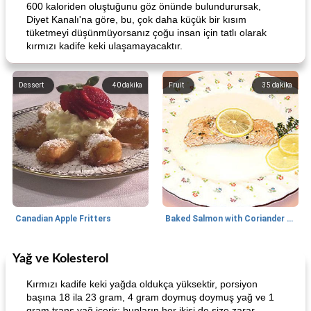
600 kaloriden oluştuğunu göz önünde bulundurursak,
Diyet Kanalı'na göre, bu, çok daha küçük bir kısım
tüketmeyi düşünmüyorsanız çoğu insan için tatlı olarak
kırmızı kadife keki ulaşamayacaktır.
Dessert
40
dakika
Fruit
35
dakika
Canadian Apple Fritters
Baked Salmon with Coriander and Thyme
Yağ ve Kolesterol
Boneless Chicken Recipes
65
dakika
Candy
41
dakika
Kırmızı kadife keki yağda oldukça yüksektir, porsiyon
başına 18 ila 23 gram, 4 gram doymuş doymuş yağ ve 1
gram trans yağ içerir; bunların her ikisi de size zarar