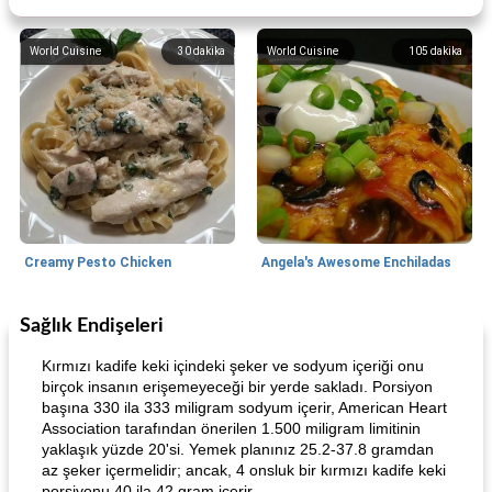
World Cuisine
30
dakika
World Cuisine
105
dakika
Creamy Pesto Chicken
Angela's Awesome Enchiladas
Sağlık Endişeleri
World Cuisine
105
dakika
Lunch/Snacks
12
dakika
Kırmızı kadife keki içindeki şeker ve sodyum içeriği onu
birçok insanın erişemeyeceği bir yerde sakladı. Porsiyon
başına 330 ila 333 miligram sodyum içerir, American Heart
Association tarafından önerilen 1.500 miligram limitinin
yaklaşık yüzde 20'si. Yemek planınız 25.2-37.8 gramdan
az şeker içermelidir; ancak, 4 onsluk bir kırmızı kadife keki
porsiyonu 40 ila 42 gram içerir.