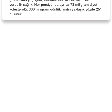
verebilir sağlık. Her porsiyonda ayrıca 73 miligram diyet
kolesterolü, 300 miligram günlük limitin yaklaşık yüzde 25'i
bulunur.
Curry Chicken Dinner
Mexican Cream (Fudge)