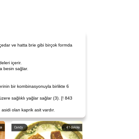
 çedar ve hatta brie gibi birçok formda
leri içerir.
a besin sağlar.
erinin bir kombinasyonuyla birlikte 6
zere sağlıklı yağlar sağlar (3). [! 843
asidi olan kaprik asit vardır.
ka
Candy
41
dakika