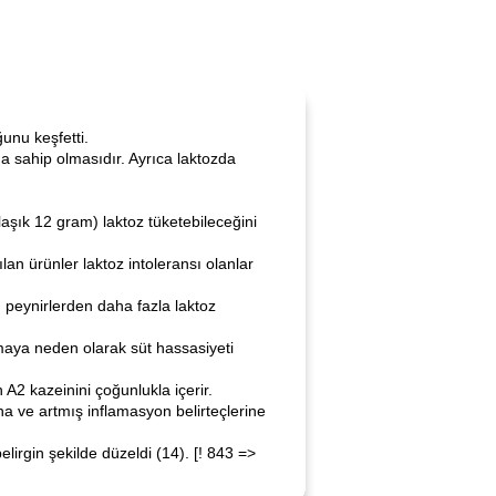
unu keşfetti.
na sahip olmasıdır. Ayrıca laktozda
şık 12 gram) laktoz tüketebileceğini
an ürünler laktoz intoleransı olanlar
lı peynirlerden daha fazla laktoz
nmaya neden olarak süt hassasiyeti
 A2 kazeinini çoğunlukla içerir.
ına ve artmış inflamasyon belirteçlerine
lirgin şekilde düzeldi (14). [! 843 =>