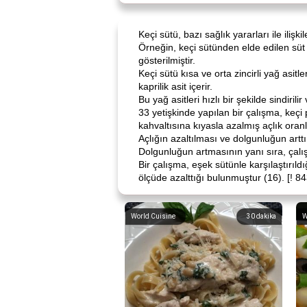
Keçi sütü, bazı sağlık yararları ile ilişkil
Örneğin, keçi sütünden elde edilen süt 
gösterilmiştir.
Keçi sütü kısa ve orta zincirli yağ asitl
kaprilik asit içerir.
Bu yağ asitleri hızlı bir şekilde sindiri
33 yetişkinde yapılan bir çalışma, keçi 
kahvaltısına kıyasla azalmış açlık oranl
Açlığın azaltılması ve dolgunluğun arttı
Dolgunluğun artmasının yanı sıra, çalış
Bir çalışma, eşek sütünle karşılaştırıldı
ölçüde azalttığı bulunmuştur (16). [! 8
World Cuisine
30
dakika
W