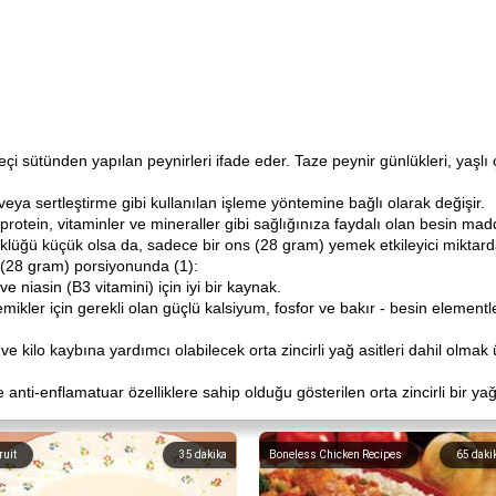
eçi sütünden yapılan peynirleri ifade eder. Taze peynir günlükleri, yaşlı
veya sertleştirme gibi kullanılan işleme yöntemine bağlı olarak değişir.
, protein, vitaminler ve mineraller gibi sağlığınıza faydalı olan besin madde
üklüğü küçük olsa da, sadece bir ons (28 gram) yemek etkileyici miktard
s (28 gram) porsiyonunda (1):
iasin (B3 vitamini) için iyi bir kaynak.
kemikler için gerekli olan güçlü kalsiyum, fosfor ve bakır - besin elementl
e kilo kaybına yardımcı olabilecek orta zincirli yağ asitleri dahil olmak ü
anti-enflamatuar özelliklere sahip olduğu gösterilen orta zincirli bir yağ 
ruit
35
dakika
Boneless Chicken Recipes
65
daki