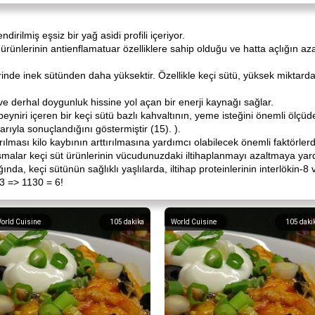
endirilmiş eşsiz bir yağ asidi profili içeriyor.
ürünlerinin antienflamatuar özelliklere sahip olduğu ve hatta açlığın az
erinde inek sütünden daha yüksektir. Özellikle keçi sütü, yüksek miktarda or
lir ve derhal doygunluk hissine yol açan bir enerji kaynağı sağlar.
peyniri içeren bir keçi sütü bazlı kahvaltının, yeme isteğini önemli ölçüde
arıyla sonuçlandığını göstermiştir (15). ).
rılması kilo kaybının arttırılmasına yardımcı olabilecek önemli faktörlerdi
malar keçi süt ürünlerinin vücudunuzdaki iltihaplanmayı azaltmaya yardı
ğında, keçi sütünün sağlıklı yaşlılarda, iltihap proteinlerinin interlökin-8
43 => 1130 = 6!
orld Cuisine
105
dakika
World Cuisine
105
daki