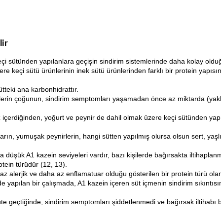
ir
eçi sütünden yapılanlara geçişin sindirim sistemlerinde daha kolay olduğ
e keçi sütü ürünlerinin inek sütü ürünlerinden farklı bir protein yapısı
tteki ana karbonhidrattır.
ilerin çoğunun, sindirim semptomları yaşamadan önce az miktarda (yakla
içerdiğinden, yoğurt ve peynir de dahil olmak üzere keçi sütünden yapıl
nların, yumuşak peynirlerin, hangi sütten yapılmış olursa olsun sert, yaş
 düşük A1 kazein seviyeleri vardır, bazı kişilerde bağırsakta iltihapla
tein türüdür (12, 13).
az alerjik ve daha az enflamatuar olduğu gösterilen bir protein türü olan
de yapılan bir çalışmada, A1 kazein içeren süt içmenin sindirim sıkıntıs
e geçtiğinde, sindirim semptomları şiddetlenmedi ve bağırsak iltihabı be