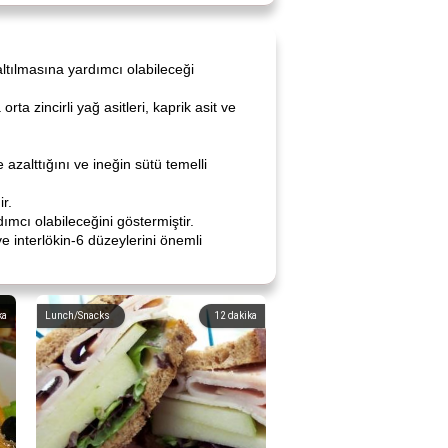
altılmasına yardımcı olabileceği
ta zincirli yağ asitleri, kaprik asit ve
 azalttığını ve ineğin sütü temelli
r.
mcı olabileceğini göstermiştir.
 ve interlökin-6 düzeylerini önemli
ka
Lunch/Snacks
12
dakika