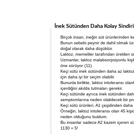
İnek Sütünden Daha Kolay Sindiril
Birçok insan, ineğin süt ürünlerinden k
Bunun sebebi peynir de dahil olmak üzer
doğal olarak daha düşüktür.
Laktoz, memeliler tarafından üretilen sü
Uzmanlar, laktoz malabsorpsiyonlu kiş
öne sürüyor (11).
Keçi sütü inek sütünden daha az laktoz 
için daha iyi bir seçim olabilir.
Bununla birlikte, laktoz intoleransı ola
içerdiğini akılda tutmaları gerekir.
Keçi sütünde ayrıca inek sütünden daha
semptomlarına neden olabilecek bir pro
Keçi sütü ürünleri, A1 çeşidinden daha 
Örneğin, laktoz intoleransı olan 45 kişi
neden olduğunu buldum.
Bu insanlar sadece A2 kazein içeren süt
1130 = 5!