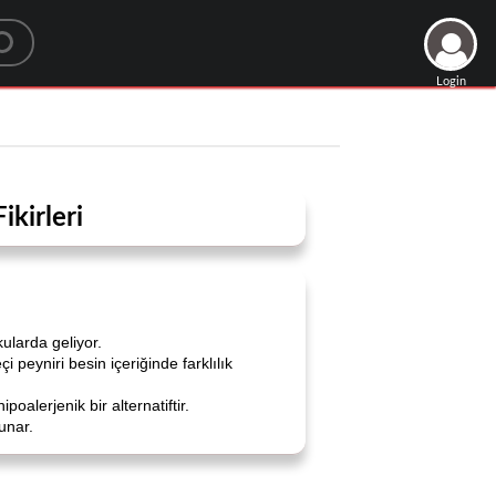
Login
ikirleri
ularda geliyor.
peyniri besin içeriğinde farklılık
poalerjenik bir alternatiftir.
sunar.