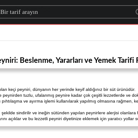
rch for a recipe
yniri: Beslenme, Yararları ve Yemek Tarifi F
lan keçi peyniri, dünyanın her yerinde keyif aldığınız bir süt ürünüdür.
e peynirden tuzlu, ufalanmış peynire kadar çok çeşitli lezzetlerde ve dok
 pıhtılaşma ve ayırma işlemi kullanılarak yapılmış olmasına rağmen, keçi 
şekilde sindirilir ve ineğin sütünden yapılan peynirlere alerjisi olanlara hi
nı açıklar ve bu lezzetli peyniri diyetinize eklemek için yaratıcı yollar 