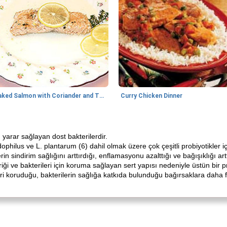
Baked Salmon with Coriander and Thyme
Curry Chicken Dinner
 yarar sağlayan dost bakterilerdir.
ophilus ve L. plantarum (6) dahil olmak üzere çok çeşitli probiyotikler içe
n sindirim sağlığını arttırdığı, enflamasyonu azalttığı ve bağışıklığı arttı
riği ve bakterileri için koruma sağlayan sert yapısı nedeniyle üstün bir pr
eri koruduğu, bakterilerin sağlığa katkıda bulunduğu bağırsaklara daha f