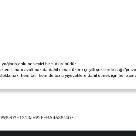
ı yağlarla dolu besleyici bir süt ürünüdür.
 ve iltihabı azaltmak da dahil olmak üzere çeşitli şekillerde sağlığınıza
oklamak, hem tatlı hem de tuzlu yiyeceklere dahil etmek için her zama
cb998e03F1313a692FFBA4638f407