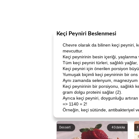
Keçi Peyniri Beslenmesi
Chevre olarak da bilinen keçi peyniri, k
mevcuttur.
Keçi peynirinin besin içeriği, yaşlanma 
Tüm keçi peyniri türleri, sağlıklı yağlar
Keçi peyniri için önerilen porsiyon büy
Yumuşak biçimli keçi peynirinin bir on
Aynı zamanda selenyum, magnezyum ve n
Keçi peynirinin bir porsiyonu, sağlıklı 
gram dolgu proteini sağlar (2).
Ayrıca keçi peyniri, doygunluğu artıran v
=> 1140 = 2!
Örneğin, keçi sütünde, antibakteriyel ve 
Dessert
40
dakika
F