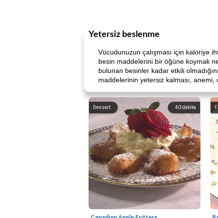
Yetersiz beslenme
Vücudunuzun çalışması için kaloriye iht
besin maddelerini bir öğüne koymak nere
bulunan besinler kadar etkili olmadığı
maddelerinin yetersiz kalması, anemi, o
Dessert
40
dakika
F
Canadian Apple Fritters