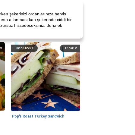
ken şekerinizi organlarınıza servis
nının atlanması kan şekerinde ciddi bir
huzursuz hissedeceksiniz. Buna ek
ka
Lunch/Snacks
12
dakika
Pop's Roast Turkey Sandwich