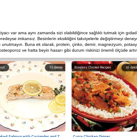
iyacı var ama aynı zamanda sizi olabildiğince sağlıklı tutmak için gıdad
deyse imkansız. Besinlerin eksikliğini takviyelerle değiştirmeyi deneye
nı unutmayın. Buna ek olarak, protein, çinko, demir, magnezyum, potas
steoporoz ve hatta beyin hasarı gibi durum riskinizi önemli ölçüde artırı
ruit
35
dakika
Boneless Chicken Recipes
65
daki
Baked Salmon with Coriander and Thyme
Curry Chicken Dinner