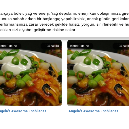
çaya böler: yağ ve enerji. Yağ depolanır, enerji kan dolaşımınıza girer
unuza sabah erken bir başlangıç ​​yapabilirsiniz, ancak günün geri kala
erformansınıza zarar verecek şekilde halsiz, yorgun, sinirlenebilir ve 
kları sizi diyabet geliştirme riskine sokar.
orld Cuisine
105
dakika
World Cuisine
105
daki
ngela's Awesome Enchiladas
Angela's Awesome Enchiladas