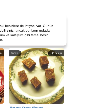
aki besinlere de ihtiyacı var. Günün
bilirsiniz, ancak bunların gıdada
yum ve kalsiyum gibi temel besin
r.
ka
Candy
41
dakika
Mexican Cream (Fudge)