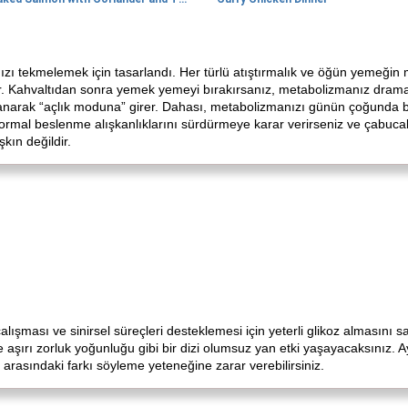
zı tekmelemek için tasarlandı. Her türlü atıştırmalık ve öğün yemeği
 Kahvaltıdan sonra yemek yemeyi bırakırsanız, metabolizmanız dramati
anarak “açlık moduna” girer. Dahası, metabolizmanızı günün çoğunda b
ormal beslenme alışkanlıklarını sürdürmeye karar verirseniz ve çabucak
kın değildir.
ması ve sinirsel süreçleri desteklemesi için yeterli glikoz almasını sa
aşırı zorluk yoğunluğu gibi bir dizi olumsuz yan etki yaşayacaksınız. Ayr
k arasındaki farkı söyleme yeteneğine zarar verebilirsiniz.