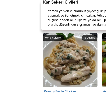
Kan Şekeri Çivileri
Yemek yerken vücudunuz yiyeceği iki par
yapmak ve ilerletmek için saklar. Vücud
düşüşe neden olur. İşinize ya da okul p
olarak, düzenli kan sıçraması ve damlacı
World Cuisine
30
dakika
W
Creamy Pesto Chicken
A