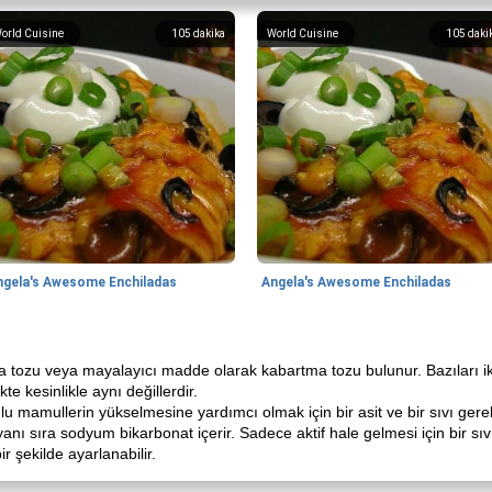
orld Cuisine
105
dakika
World Cuisine
105
daki
ngela's Awesome Enchiladas
Angela's Awesome Enchiladas
ma tozu veya mayalayıcı madde olarak kabartma tozu bulunur. Bazıları ikis
e kesinlikle aynı değillerdir.
u mamullerin yükselmesine yardımcı olmak için bir asit ve bir sıvı gere
yanı sıra sodyum bikarbonat içerir. Sadece aktif hale gelmesi için bir sıv
ir şekilde ayarlanabilir.