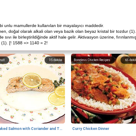
bi unlu mamullerde kullanılan bir mayalayıcı maddedir.
, doğal olarak alkali olan veya bazik olan beyaz kristal bir tozdur (1).
ıvı ile birleştirildiğinde aktif hale gelir. Aktivasyon üzerine, fırınlanmı
 (1). [! 1588 => 1140 = 2!
ruit
35
dakika
Boneless Chicken Recipes
65
daki
Baked Salmon with Coriander and Thyme
Curry Chicken Dinner