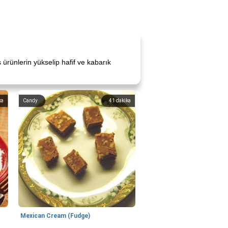
ş ürünlerin yükselip hafif ve kabarık
ka
Candy
41
dakika
Mexican Cream (Fudge)