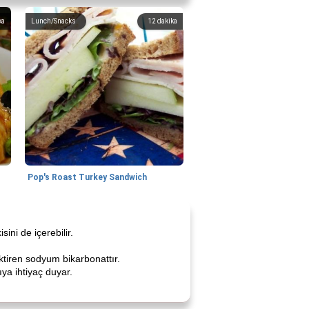
ka
Lunch/Snacks
12
dakika
Pop's Roast Turkey Sandwich
ini de içerebilir.
ktiren sodyum bikarbonattır.
ıya ihtiyaç duyar.