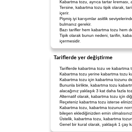
Kabartma tozu, ayrıca tartar kreması, ayr
Tersine, kabartma tozu tipik olarak, tar
içerir.
Pişmiş iyi karışımlar asitlik seviyeleri
bulmanız gerekir.
Bazı tarifler hem kabartma tozu hem de
Tipik olarak bunun nedeni, tarifin, ka
içermesidir.
Tariflerde yer değiştirme
Tariflerde kabartma tozu ve kabartma t
Kabartma tozu yerine kabartma tozu kull
Kabartma tozu için kabartma tozunu de
Bununla birlikte, kabartma tozu kabar
alacağınız yaklaşık 3 kat daha fazla toz
Alternatif olarak, kabartma tozu için diğ
Reçeteniz kabartma tozu isterse eliniz
Kabartma tozu, kabartma tozunun normal 
bileşen eklediğinizden emin olmalısınız
Üstelik, kabartma tozu, kabartma tozun
Genel bir kural olarak, yaklaşık 1 çay 