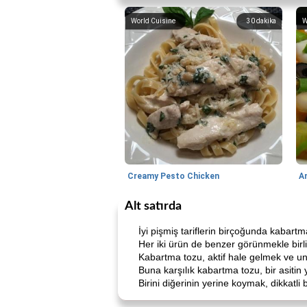
World Cuisine
30
dakika
W
Creamy Pesto Chicken
A
Alt satırda
İyi pişmiş tariflerin birçoğunda kabart
Her iki ürün de benzer görünmekle birlikt
Kabartma tozu, aktif hale gelmek ve unl
Buna karşılık kabartma tozu, bir asitin 
Birini diğerinin yerine koymak, dikkatli b