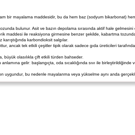
tam bir mayalama maddesidir, bu da hem baz (sodyum bikarbonat) hem
tozunda bulunur. Asit ve bazın depolama sırasında aktif hale gelmesini 
erik maddesi ile reaksiyona girmesine benzer şekilde, kabartma tozunda
ez karıştığında karbondioksit salgılar.
tur, ancak tek etkili çeşitler tipik olarak sadece gıda üreticileri tarafında
a, büyük olasılıkla çift etkili türden bahseder.
anlamına gelir: başlangıçta, oda sıcaklığında sıvı ile birleştirildiğinde ve
eaksiyon uygundur, bu nedenle mayalanma veya yükselme aynı anda gerçek