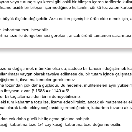
an veya turunç suyu kremi gibi asitli bir bileşen içeren tariflerde kullan
ifname asidik bir bileşen içermediğinde kullanılır, çünkü toz zaten karbon
nde büyük ölçüde değişebilir. Arzu edilen pişmiş bir ürün elde etmek için
 kabartma tozu isteyebilir.
bartma tozu ile dengelenmesi gereken, ancak ürünü tamamen sararması iç
ozunu değiştirmek mümkün olsa da, sadece bir tanesini değiştirmek kad
anılması yaygın olarak tavsiye edilmese de, bir tutam içinde çalışmasın
ğiştirmek, ilave malzemeler gerektirmez.
tma tozundan çok daha güçlüdür. Bu nedenle, muhtemelen aynı yükselme
a ihtiyacınız var. [! 1588 => 1140 = 5!
er birkaç alternatifden birini deneyebilirsiniz.
deki tüm kabartma tozu ise, ikame edebilirsiniz, ancak ek malzemeler e
olarak tarife ekleyeceği asidi içermediğinden, kabartma tozunu aktive e
.
dan çok daha güçlü bir liç açma gücüne sahiptir.
kaşığı kabartma tozu 1/4 çay kaşığı kabartma tozu değerine eşittir.