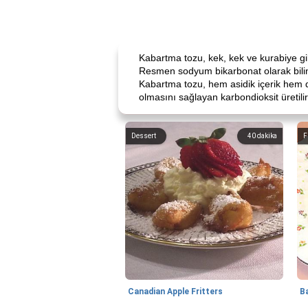
Kabartma tozu, kek, kek ve kurabiye gi
Resmen sodyum bikarbonat olarak bilinen
Kabartma tozu, hem asidik içerik hem de s
olmasını sağlayan karbondioksit üretilir
Dessert
40
dakika
F
Canadian Apple Fritters