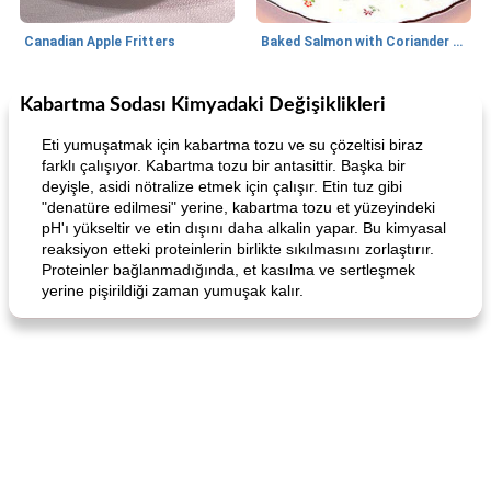
Canadian Apple Fritters
Baked Salmon with Coriander and Thyme
Kabartma Sodası Kimyadaki Değişiklikleri
Boneless Chicken Recipes
65
dakika
Candy
41
dakika
Eti yumuşatmak için kabartma tozu ve su çözeltisi biraz
farklı çalışıyor. Kabartma tozu bir antasittir. Başka bir
deyişle, asidi nötralize etmek için çalışır. Etin tuz gibi
"denatüre edilmesi" yerine, kabartma tozu et yüzeyindeki
pH'ı yükseltir ve etin dışını daha alkalin yapar. Bu kimyasal
reaksiyon etteki proteinlerin birlikte sıkılmasını zorlaştırır.
Proteinler bağlanmadığında, et kasılma ve sertleşmek
yerine pişirildiği zaman yumuşak kalır.
Curry Chicken Dinner
Mexican Cream (Fudge)