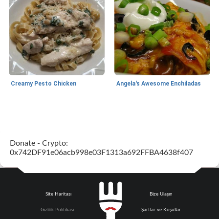
Creamy Pesto Chicken
Angela's Awesome Enchiladas
World Cuisine
105
dakika
Lunch/Snacks
12
dakika
Donate - Crypto:
0x742DF91e06acb998e03F1313a692FFBA4638f407
Site Haritası
Bize Ulaşın
Angela's Awesome Enchiladas
Pop's Roast Turkey Sandwich
Gizlilik Politikası
Şartlar ve Koşullar