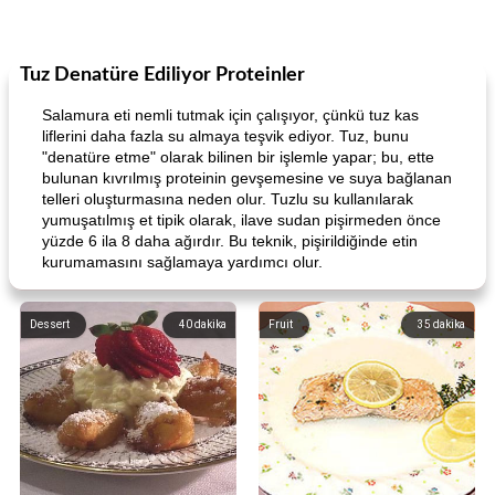
Tuz Denatüre Ediliyor Proteinler
Salamura eti nemli tutmak için çalışıyor, çünkü tuz kas
liflerini daha fazla su almaya teşvik ediyor. Tuz, bunu
"denatüre etme" olarak bilinen bir işlemle yapar; bu, ette
bulunan kıvrılmış proteinin gevşemesine ve suya bağlanan
telleri oluşturmasına neden olur. Tuzlu su kullanılarak
yumuşatılmış et tipik olarak, ilave sudan pişirmeden önce
yüzde 6 ila 8 daha ağırdır. Bu teknik, pişirildiğinde etin
kurumamasını sağlamaya yardımcı olur.
Dessert
40
dakika
Fruit
35
dakika