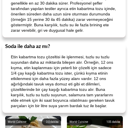
genellikle en az 30 dakika sürer. Profesyonel şefler
tarafından yapılan testler ayrıca etin kabartma tozu içinde,
önerilen süreden daha uzun süre oturması durumunda
(örneğin 15 yerine 30 ila 45 dakika) zarar vermeyeceğini
göstermiştir. Buna karşılık, tuzlu su ile fazla brining ete
zarar verebilir, gri ve duygusal hale gelir.
Soda ile daha az mı?
Etin kabartma tozu çözeltisi ile işlenmesi, tuzlu su tuzlu
suyundan daha az miktarda bileşen alır. Örneğin, 12 ons
kıyma, etin kaplanması için yeterli bir çözelti için sadece
1/4 çay kaşığı kabartma tozu ister, çünkü kıyma etinin
etkilenmesi için daha fazla yüzey alanı vardır. 12 ons
ağırlığındaki tavuk veya domuz eti gibi et dilimleri,
çözeltilerinde bir çay kaşığı kabartma tozu alır. Buna
karşılık, tuzlu su tuzlu suyunun, salamura tam yararlarını
elde etmek için iki saat boyunca ıslatılması gereken tavuk
parçaları için bir litre suya yarım bardak tuz ile başlar.
World Cuisine
30
dakika
World Cuisine
105
dakika