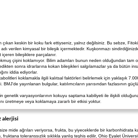
ıkan keskin bir koku fark ettiyseniz, yalnız değilsiniz. Bu sebze, Fito
adı verilen kimyasal bir bileşik içermektedir. Kuşkonmazı sindirdiğinizde
çeren bileşiklere parçalanır.
muş çişini koklamıyor. Bilim adamları bunun neden olduğundan tam olar
kten sonra idrarlarına kokan bileşikleri salgılamazlar ya da bütün insan
ını iddia ediyorlar.
litleri koklamakla ilgili kalıtsal faktörleri belirlemek için yaklaşık 7.00
i. BMJ'de yayınlanan bulgular, katılımcıların yarısından fazlasının güçl
in genetik varyasyonlarının kokuyu saptama kabiliyeti ile ilişkili olduğ
 üretmeye veya koklamaya zararlı bir etkisi yoktur.
alerjisi
 mide ağrıları veriyorsa, frukta, bu yiyeceklerde bir karbonhidrata karşı 
ruktana toleranssızlık sıklıkla yanlış teşhis edilir, Ohio Eyalet Üniversit