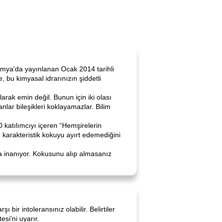
kimya'da yayınlanan Ocak 2014 tarihli
, bu kimyasal idrarınızın şiddetli
ak emin değil. Bunun için iki olası
lar bileşikleri koklayamazlar. Bilim
0 katılımcıyı içeren “Hemşirelerin
ü karakteristik kokuyu ayırt edemediğini
una inanıyor. Kokusunu alıp almasanız
bir intoleransınız olabilir. Belirtiler
esi'ni uyarır.