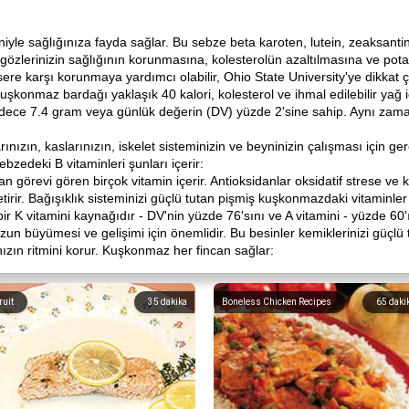
e sağlığınıza fayda sağlar. Bu sebze beta karoten, lutein, zeaksantin ve
de gözlerinizin sağlığının korunmasına, kolesterolün azaltılmasına ve pot
sere karşı korunmaya yardımcı olabilir, Ohio State University'ye dikkat ç
şkonmaz bardağı yaklaşık 40 kalori, kolesterol ve ihmal edilebilir yağ 
dece 7.4 gram veya günlük değerin (DV) yüzde 2'sine sahip. Aynı zam
ın, kaslarınızın, iskelet sisteminizin ve beyninizin çalışması için ger
bzedeki B vitaminleri şunları içerir:
görevi gören birçok vitamin içerir. Antioksidanlar oksidatif strese ve 
getirir. Bağışıklık sisteminizi güçlü tutan pişmiş kuşkonmazdaki vitaminler
ir K vitamini kaynağıdır - DV'nin yüzde 76'sını ve A vitamini - yüzde 60'
n büyümesi ve gelişimi için önemlidir. Bu besinler kemiklerinizi güçlü tuta
nızın ritmini korur. Kuşkonmaz her fincan sağlar:
ruit
35
dakika
Boneless Chicken Recipes
65
daki