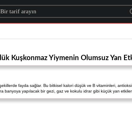
rch for a recipe
lük Kuşkonmaz Yiymenin Olumsuz Yan Etki
llerde fayda sağlar. Bu bitkisel kalori düşük ve B vitaminleri, antioks
 banyoya yapılacak bir gezi, gaz ve kokulu idrar gibi küçük yan etkileri 