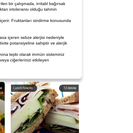
en bir çalışmada, irritabl bağırsak
uktan intoleransı olduğu tahmin
çerir. Fruktanları sindirme konusunda
asa içeren sebze alerjisi nedeniyle
ite potansiyeline sahiptir ve alerjik
siyona tepki olarak immün sisteminiz
veya ciğerlerinizi etkileyen
ka
Lunch/Snacks
12
dakika