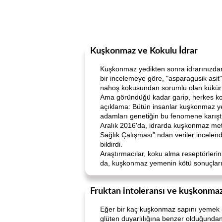
Kuşkonmaz ve Kokulu İdrar
Kuşkonmaz yedikten sonra idrarınızdan ç
bir incelemeye göre, "asparagusik asit" 
nahoş kokusundan sorumlu olan kükürt i
Ama göründüğü kadar garip, herkes kok
açıklama: Bütün insanlar kuşkonmaz yedi
adamları genetiğin bu fenomene karıştığ
Aralık 2016'da, idrarda kuşkonmaz metabo
Sağlık Çalışması” ndan veriler incelend
bildirdi.
Araştırmacılar, koku alma reseptörlerin
da, kuşkonmaz yemenin kötü sonuçlarını
Fruktan intoleransı ve kuşkonmaz 
Eğer bir kaç kuşkonmaz sapını yemek size
glüten duyarlılığına benzer olduğundan, f