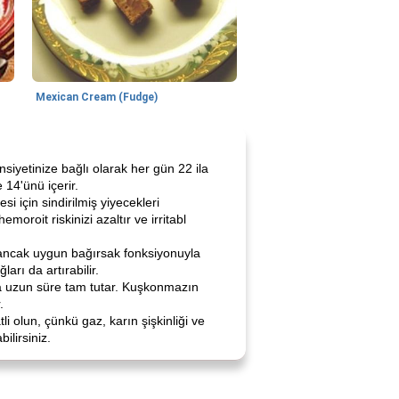
Mexican Cream (Fudge)
siyetinize bağlı olarak her gün 22 ila
 14'ünü içerir.
i için sindirilmiş yiyecekleri
oit riskinizi azaltır ve irritabl
z, ancak uygun bağırsak fonksiyonuyla
ları da artırabilir.
aha uzun süre tam tutar. Kuşkonmazın
.
i olun, çünkü gaz, karın şişkinliği ve
ilirsiniz.