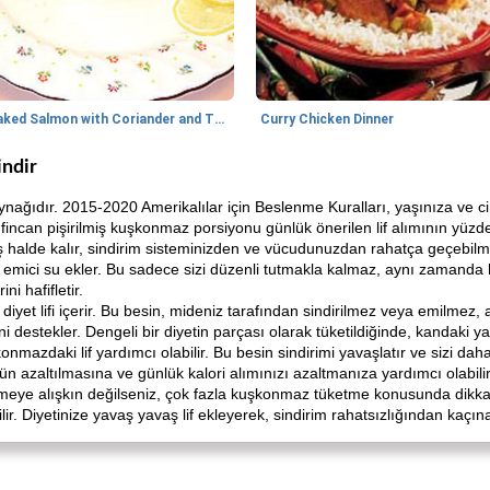
Baked Salmon with Coriander and Thyme
Curry Chicken Dinner
indir
ağıdır. 2015-2020 Amerikalılar için Beslenme Kuralları, yaşınıza ve cin
 fincan pişirilmiş kuşkonmaz porsiyonu günlük önerilen lif alımının yüzde
iş halde kalır, sindirim sisteminizden ve vücudunuzdan rahatça geçebilmes
ci su ekler. Bu sadece sizi düzenli tutmakla kalmaz, aynı zamanda hemor
ni hafifletir.
r diyet lifi içerir. Bu besin, mideniz tarafından sindirilmez veya emilme
mini destekler. Dengeli bir diyetin parçası olarak tüketildiğinde, kandaki yağ
nmazdaki lif yardımcı olabilir. Bu besin sindirimi yavaşlatır ve sizi d
ünün azaltılmasına ve günlük kalori alımınızı azaltmanıza yardımcı olabilir
 yemeye alışkın değilseniz, çok fazla kuşkonmaz tüketme konusunda dikkatl
ir. Diyetinize yavaş yavaş lif ekleyerek, sindirim rahatsızlığından kaçınab