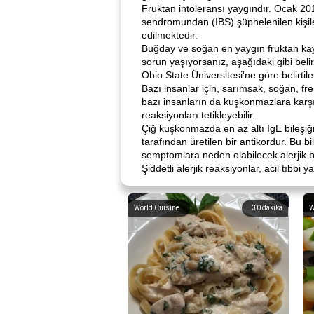
Fruktan intoleransı yaygındır. Ocak 201
sendromundan (IBS) şüphelenilen kişile
edilmektedir.
Buğday ve soğan en yaygın fruktan kay
sorun yaşıyorsanız, aşağıdaki gibi belirti
Ohio State Üniversitesi'ne göre belirtiler
Bazı insanlar için, sarımsak, soğan, fr
bazı insanların da kuşkonmazlara karşı 
reaksiyonları tetikleyebilir.
Çiğ kuşkonmazda en az altı IgE bileşiği
tarafından üretilen bir antikordur. Bu bi
semptomlara neden olabilecek alerjik b
Şiddetli alerjik reaksiyonlar, acil tıbbi
World Cuisine
30
dakika
W