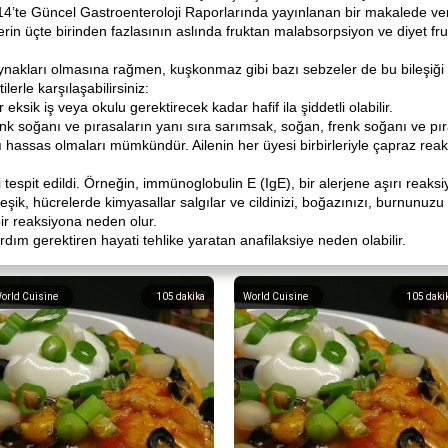
4’te Güncel Gastroenteroloji Raporlarında yayınlanan bir makalede veril
rin üçte birinden fazlasının aslında fruktan malabsorpsiyon ve diyet fr
nakları olmasına rağmen, kuşkonmaz gibi bazı sebzeler de bu bileşiği i
lerle karşılaşabilirsiniz:
 eksik iş veya okulu gerektirecek kadar hafif ila şiddetli olabilir.
enk soğanı ve pırasaların yanı sıra sarımsak, soğan, frenk soğanı ve pır
hassas olmaları mümkündür. Ailenin her üyesi birbirleriyle çapraz reaktiv
 tespit edildi. Örneğin, immünoglobulin E (IgE), bir alerjene aşırı reak
leşik, hücrelerde kimyasallar salgılar ve cildinizi, boğazınızı, burnunuzu 
ir reaksiyona neden olur.
 yardım gerektiren hayati tehlike yaratan anafilaksiye neden olabilir.
orld Cuisine
105
dakika
World Cuisine
105
daki