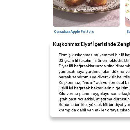
Canadian Apple Fritters
Kuşkonmaz Elyaf İçerisinde Zeng
Pişmiş kuşkonmaz mükemmel bir lif kayn
33 gram lif tüketimini önermektedir. Bir
Diyet lifi bağırsaklarınızda sindirilmem
yumuşatmaya yardımcı olan dökme ve emi
barsak sendromu ve divertikülit belirtileri
Kuşkonmaz, "inulin" adı verilen özel bi
ilişkili iyi bağırsak bakterilerinin gelişi
Kilo verme planını uyguluyorsanız kuşko
iştah bastırıcı etkisi, atıştırma dürtüs
Bununla birlikte, yüksek lifli bir diyet
kramp da dahil yan etkiler ortaya çıkabil