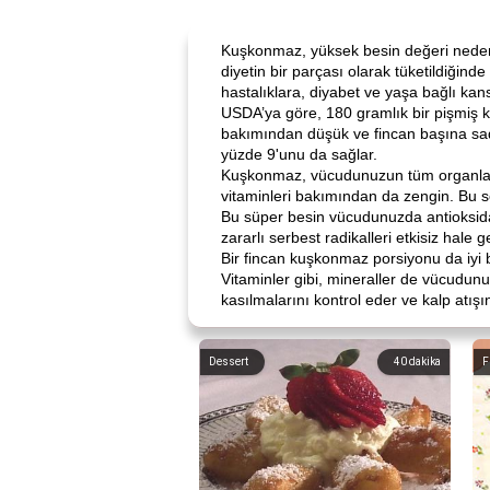
Kuşkonmaz, yüksek besin değeri nedeniyl
diyetin bir parçası olarak tüketildiğin
hastalıklara, diyabet ve yaşa bağlı kan
USDA’ya göre, 180 gramlık bir pişmiş ku
bakımından düşük ve fincan başına sa
yüzde 9'unu da sağlar.
Kuşkonmaz, vücudunuzun tüm organlarınız
vitaminleri bakımından da zengin. Bu se
Bu süper besin vücudunuzda antioksidan 
zararlı serbest radikalleri etkisiz hale 
Bir fincan kuşkonmaz porsiyonu da iyi b
Vitaminler gibi, mineraller de vücudunuzu
kasılmalarını kontrol eder ve kalp atışı
Dessert
40
dakika
F