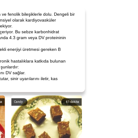
 fenolik bileşiklerle dolu. Dengeli bir
ansiyel olarak kardiyovasküler
ekiyor.
içeriyor. Bu sebze karbonhidrat
anda 4.3 gram veya DV proteininin
ekli enerjiyi üretmesi gereken B
kronik hastalıklara katkıda bulunan
 şunlardır:
ını DV sağlar.
r, sinir uyarılarını iletir, kas
ka
Candy
41
dakika