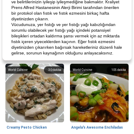
ve belirtilerinizin iyileşip iyileşmediğine bakmaktır. Kraliyet
Prens Alfred Hastanesinin Alerji Birimi tarafından önerilen
bir protokol olan fıstık ve fıstık ezmesini birkaç hafta
diyetinizden çıkarın.
Vücudunuza, yer fıstığı ve yer fıstığı yağı kabızlığından
sorumlu olabilecek yer fıstığı yağı içindeki potansiyel
bileşikleri ortadan kaldırma şansı vermek için az miktarda
fıstık içeren yiyeceklerden kaçının. Eğer fıstık ezmesini
diyetinizden çıkarırken bağırsak hareketleriniz düzenli hale
gelirse, sorunun kaynağının olduğunu anlayacaksınız.
World Cuisine
30
dakika
World Cuisine
105
dakika
Creamy Pesto Chicken
Angela's Awesome Enchiladas