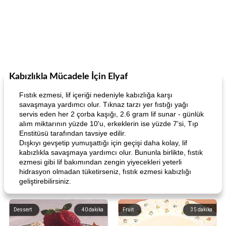
Kabızlıkla Mücadele İçin Elyaf
Fıstık ezmesi, lif içeriği nedeniyle kabızlığa karşı
savaşmaya yardımcı olur. Tıknaz tarzı yer fıstığı yağı
servis eden her 2 çorba kaşığı, 2.6 gram lif sunar - günlük
alım miktarının yüzde 10'u, erkeklerin ise yüzde 7'si, Tıp
Enstitüsü tarafından tavsiye edilir.
Dışkıyı gevşetip yumuşattığı için geçişi daha kolay, lif
kabızlıkla savaşmaya yardımcı olur. Bununla birlikte, fıstık
ezmesi gibi lif bakımından zengin yiyecekleri yeterli
hidrasyon olmadan tüketirseniz, fıstık ezmesi kabızlığı
geliştirebilirsiniz.
Dessert
40
dakika
Fruit
35
dakika