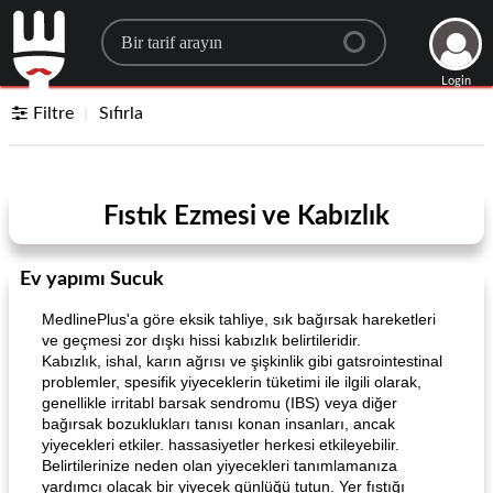
Search for a recipe
Login
Filtre
Sıfırla
Fıstık Ezmesi ve Kabızlık
Ev yapımı Sucuk
MedlinePlus'a göre eksik tahliye, sık bağırsak hareketleri
ve geçmesi zor dışkı hissi kabızlık belirtileridir.
Kabızlık, ishal, karın ağrısı ve şişkinlik gibi gatsrointestinal
problemler, spesifik yiyeceklerin tüketimi ile ilgili olarak,
genellikle irritabl barsak sendromu (IBS) veya diğer
bağırsak bozuklukları tanısı konan insanları, ancak
yiyecekleri etkiler. hassasiyetler herkesi etkileyebilir.
Belirtilerinize neden olan yiyecekleri tanımlamanıza
yardımcı olacak bir yiyecek günlüğü tutun. Yer fıstığı