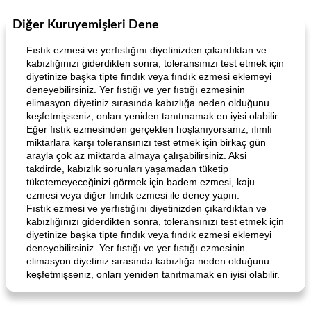
Diğer Kuruyemişleri Dene
World Cuisine
105
dakika
Lunch/Snacks
12
dakika
Fıstık ezmesi ve yerfıstığını diyetinizden çıkardıktan ve
kabızlığınızı giderdikten sonra, toleransınızı test etmek için
diyetinize başka tipte fındık veya fındık ezmesi eklemeyi
deneyebilirsiniz. Yer fıstığı ve yer fıstığı ezmesinin
elimasyon diyetiniz sırasında kabızlığa neden olduğunu
keşfetmişseniz, onları yeniden tanıtmamak en iyisi olabilir.
Eğer fıstık ezmesinden gerçekten hoşlanıyorsanız, ılımlı
miktarlara karşı toleransınızı test etmek için birkaç gün
arayla çok az miktarda almaya çalışabilirsiniz. Aksi
Angela's Awesome Enchiladas
Pop's Roast Turkey Sandwich
takdirde, kabızlık sorunları yaşamadan tüketip
tüketemeyeceğinizi görmek için badem ezmesi, kaju
ezmesi veya diğer fındık ezmesi ile deney yapın.
Fıstık ezmesi ve yerfıstığını diyetinizden çıkardıktan ve
kabızlığınızı giderdikten sonra, toleransınızı test etmek için
diyetinize başka tipte fındık veya fındık ezmesi eklemeyi
deneyebilirsiniz. Yer fıstığı ve yer fıstığı ezmesinin
elimasyon diyetiniz sırasında kabızlığa neden olduğunu
keşfetmişseniz, onları yeniden tanıtmamak en iyisi olabilir.