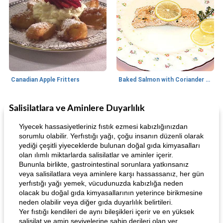
Canadian Apple Fritters
Baked Salmon with Coriander and Thyme
Salisilatlara ve Aminlere Duyarlılık
Boneless Chicken Recipes
65
dakika
Candy
41
dakika
Yiyecek hassasiyetleriniz fıstık ezmesi kabızlığınızdan
sorumlu olabilir. Yerfıstığı yağı, çoğu insanın düzenli olarak
yediği çeşitli yiyeceklerde bulunan doğal gıda kimyasalları
olan ılımlı miktarlarda salisilatlar ve aminler içerir.
Bununla birlikte, gastrointestinal sorunlara yatkınsanız
veya salisilatlara veya aminlere karşı hassassanız, her gün
yerfıstığı yağı yemek, vücudunuzda kabızlığa neden
olacak bu doğal gıda kimyasallarının yeterince birikmesine
neden olabilir veya diğer gıda duyarlılık belirtileri.
Curry Chicken Dinner
Mexican Cream (Fudge)
Yer fıstığı kendileri de aynı bileşikleri içerir ve en yüksek
salisilat ve amin seviyelerine sahip derileri olan yer