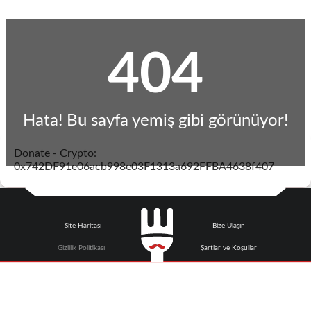
404
Hata! Bu sayfa yemiş gibi görünüyor!
Donate - Crypto:
0x742DF91e06acb998e03F1313a692FFBA4638f407
Site Haritası
Bize Ulaşın
Gizlilik Politikası
Şartlar ve Koşullar