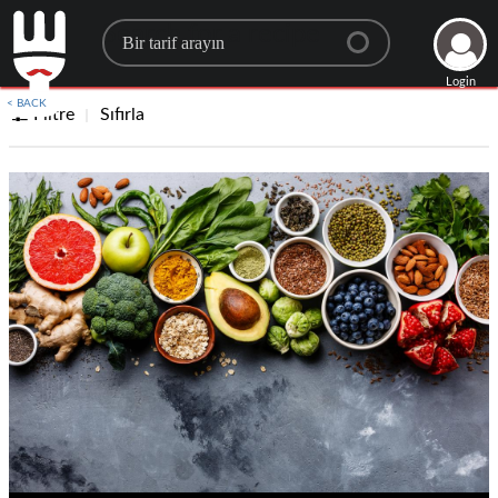
Search for a recipe
Login
< BACK
Filtre
Sıfırla