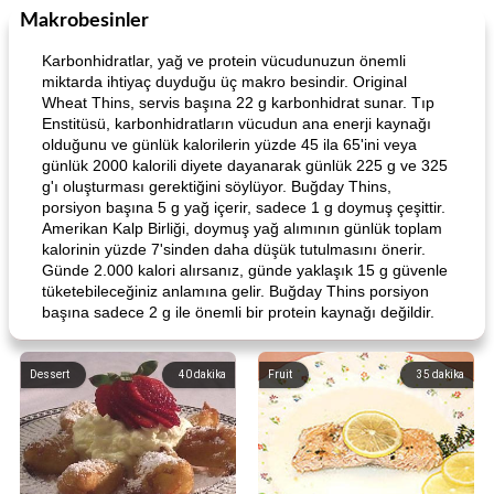
Makrobesinler
Karbonhidratlar, yağ ve protein vücudunuzun önemli
miktarda ihtiyaç duyduğu üç makro besindir. Original
Wheat Thins, servis başına 22 g karbonhidrat sunar. Tıp
Enstitüsü, karbonhidratların vücudun ana enerji kaynağı
olduğunu ve günlük kalorilerin yüzde 45 ila 65'ini veya
günlük 2000 kalorili diyete dayanarak günlük 225 g ve 325
g'ı oluşturması gerektiğini söylüyor. Buğday Thins,
porsiyon başına 5 g yağ içerir, sadece 1 g doymuş çeşittir.
Amerikan Kalp Birliği, doymuş yağ alımının günlük toplam
kalorinin yüzde 7'sinden daha düşük tutulmasını önerir.
Günde 2.000 kalori alırsanız, günde yaklaşık 15 g güvenle
tüketebileceğiniz anlamına gelir. Buğday Thins porsiyon
başına sadece 2 g ile önemli bir protein kaynağı değildir.
Dessert
40
dakika
Fruit
35
dakika