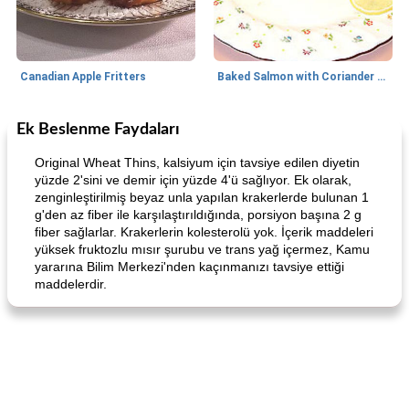
Canadian Apple Fritters
Baked Salmon with Coriander and Thyme
Ek Beslenme Faydaları
Boneless Chicken Recipes
65
dakika
Candy
41
dakika
Original Wheat Thins, kalsiyum için tavsiye edilen diyetin
yüzde 2'sini ve demir için yüzde 4'ü sağlıyor. Ek olarak,
zenginleştirilmiş beyaz unla yapılan krakerlerde bulunan 1
g'den az fiber ile karşılaştırıldığında, porsiyon başına 2 g
fiber sağlarlar. Krakerlerin kolesterolü yok. İçerik maddeleri
yüksek fruktozlu mısır şurubu ve trans yağ içermez, Kamu
yararına Bilim Merkezi'nden kaçınmanızı tavsiye ettiği
maddelerdir.
Curry Chicken Dinner
Mexican Cream (Fudge)