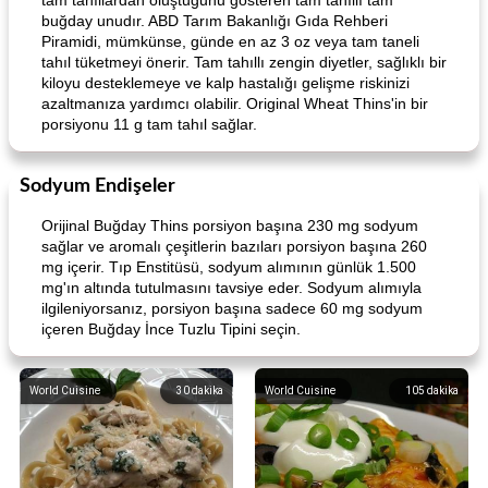
tam tahıllardan oluştuğunu gösteren tam tahıllı tam
buğday unudır. ABD Tarım Bakanlığı Gıda Rehberi
Piramidi, mümkünse, günde en az 3 oz veya tam taneli
tahıl tüketmeyi önerir. Tam tahıllı zengin diyetler, sağlıklı bir
kiloyu desteklemeye ve kalp hastalığı gelişme riskinizi
azaltmanıza yardımcı olabilir. Original Wheat Thins'in bir
porsiyonu 11 g tam tahıl sağlar.
Sodyum Endişeler
Orijinal Buğday Thins porsiyon başına 230 mg sodyum
sağlar ve aromalı çeşitlerin bazıları porsiyon başına 260
mg içerir. Tıp Enstitüsü, sodyum alımının günlük 1.500
mg'ın altında tutulmasını tavsiye eder. Sodyum alımıyla
ilgileniyorsanız, porsiyon başına sadece 60 mg sodyum
içeren Buğday İnce Tuzlu Tipini seçin.
World Cuisine
30
dakika
World Cuisine
105
dakika