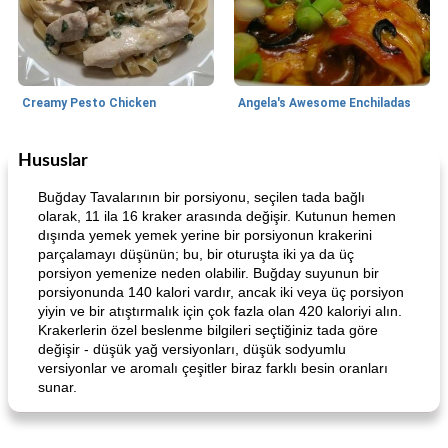
Creamy Pesto Chicken
Angela's Awesome Enchiladas
Hususlar
World Cuisine
105
dakika
Lunch/Snacks
12
dakika
Buğday Tavalarının bir porsiyonu, seçilen tada bağlı
olarak, 11 ila 16 kraker arasında değişir. Kutunun hemen
dışında yemek yemek yerine bir porsiyonun krakerini
parçalamayı düşünün; bu, bir oturuşta iki ya da üç
porsiyon yemenize neden olabilir. Buğday suyunun bir
porsiyonunda 140 kalori vardır, ancak iki veya üç porsiyon
yiyin ve bir atıştırmalık için çok fazla olan 420 kaloriyi alın.
Krakerlerin özel beslenme bilgileri seçtiğiniz tada göre
değişir - düşük yağ versiyonları, düşük sodyumlu
Angela's Awesome Enchiladas
Pop's Roast Turkey Sandwich
versiyonlar ve aromalı çeşitler biraz farklı besin oranları
sunar.