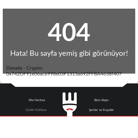
404
Hata! Bu sayfa yemiş gibi görünüyor!
Donate - Crypto:
0x742DF91e06acb998e03F1313a692FFBA4638f407
Site Haritası
Bize Ulaşın
Gizlilik Politikası
Şartlar ve Koşullar