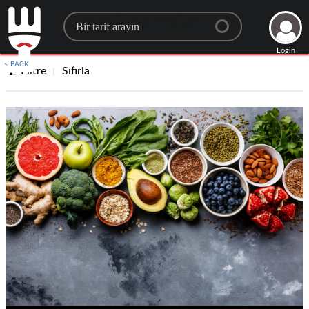
Search for a recipe
Login
< BACK
Filtre
Sıfırla