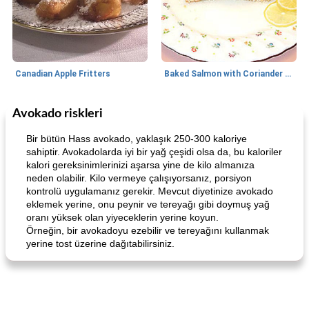
Canadian Apple Fritters
Baked Salmon with Coriander and Thyme
Avokado riskleri
Boneless Chicken Recipes
65
dakika
Candy
41
dakika
Bir bütün Hass avokado, yaklaşık 250-300 kaloriye
sahiptir. Avokadolarda iyi bir yağ çeşidi olsa da, bu kaloriler
kalori gereksinimlerinizi aşarsa yine de kilo almanıza
neden olabilir. Kilo vermeye çalışıyorsanız, porsiyon
kontrolü uygulamanız gerekir. Mevcut diyetinize avokado
eklemek yerine, onu peynir ve tereyağı gibi doymuş yağ
oranı yüksek olan yiyeceklerin yerine koyun.
Örneğin, bir avokadoyu ezebilir ve tereyağını kullanmak
yerine tost üzerine dağıtabilirsiniz.
Curry Chicken Dinner
Mexican Cream (Fudge)