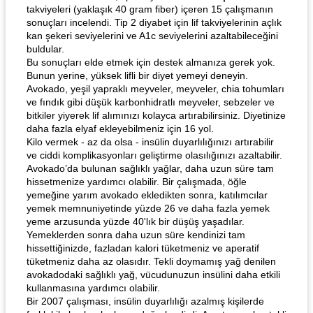
takviyeleri (yaklaşık 40 gram fiber) içeren 15 çalışmanın
sonuçları incelendi. Tip 2 diyabet için lif takviyelerinin açlık
kan şekeri seviyelerini ve A1c seviyelerini azaltabileceğini
buldular.
Bu sonuçları elde etmek için destek almanıza gerek yok.
Bunun yerine, yüksek lifli bir diyet yemeyi deneyin.
Avokado, yeşil yapraklı meyveler, meyveler, chia tohumları
ve fındık gibi düşük karbonhidratlı meyveler, sebzeler ve
bitkiler yiyerek lif alımınızı kolayca artırabilirsiniz. Diyetinize
daha fazla elyaf ekleyebilmeniz için 16 yol.
Kilo vermek - az da olsa - insülin duyarlılığınızı artırabilir
ve ciddi komplikasyonları geliştirme olasılığınızı azaltabilir.
Avokado’da bulunan sağlıklı yağlar, daha uzun süre tam
hissetmenize yardımcı olabilir. Bir çalışmada, öğle
yemeğine yarım avokado ekledikten sonra, katılımcılar
yemek memnuniyetinde yüzde 26 ve daha fazla yemek
yeme arzusunda yüzde 40'lık bir düşüş yaşadılar.
Yemeklerden sonra daha uzun süre kendinizi tam
hissettiğinizde, fazladan kalori tüketmeniz ve aperatif
tüketmeniz daha az olasıdır. Tekli doymamış yağ denilen
avokadodaki sağlıklı yağ, vücudunuzun insülini daha etkili
kullanmasına yardımcı olabilir.
Bir 2007 çalışması, insülin duyarlılığı azalmış kişilerde