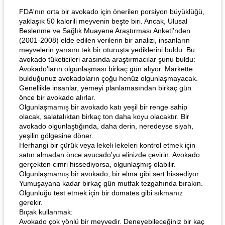
FDA'nın orta bir avokado için önerilen porsiyon büyüklüğü,
yaklaşık 50 kalorili meyvenin beşte biri. Ancak, Ulusal
Beslenme ve Sağlık Muayene Araştırması Anketi'nden
(2001-2008) elde edilen verilerin bir analizi, insanların
meyvelerin yarısını tek bir oturuşta yediklerini buldu. Bu
avokado tüketicileri arasında araştırmacılar şunu buldu:
Avokado'ların olgunlaşması birkaç gün alıyor. Markette
bulduğunuz avokadoların çoğu henüz olgunlaşmayacak.
Genellikle insanlar, yemeyi planlamasından birkaç gün
önce bir avokado alırlar.
Olgunlaşmamış bir avokado katı yeşil bir renge sahip
olacak, salatalıktan birkaç ton daha koyu olacaktır. Bir
avokado olgunlaştığında, daha derin, neredeyse siyah,
yeşilin gölgesine döner.
Herhangi bir çürük veya lekeli lekeleri kontrol etmek için
satın almadan önce avucado'yu elinizde çevirin. Avokado
gerçekten cimri hissediyorsa, olgunlaşmış olabilir.
Olgunlaşmamış bir avokado, bir elma gibi sert hissediyor.
Yumuşayana kadar birkaç gün mutfak tezgahında bırakın.
Olgunluğu test etmek için bir domates gibi sıkmanız
gerekir.
Bıçak kullanmak:
Avokado çok yönlü bir meyvedir. Deneyebileceğiniz bir kaç