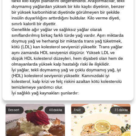
farklı kilo kaybı planlarını değerlendirdi. Araştırmacılar, tekli
doymamış yağlardan yüksek bir kilo kaybı diyetinin, benzer
bir yüksek karbonhidrat diyetinde görülmeyen bir şekilde
insülin duyarlılığını arttırdığını buldular. Kilo verme diyeti,
sınırlı kalorili bir diyettir.
Genellikle ağır yağlar ve sağlıksız yağlar olarak
sınıflandırılmış birkaç farklı türde yağ vardır. Aşırı miktarda
doymuş yağ ve herhangi bir miktarda trans yağ tüketmek,
kötü (LDL) kan kolesterol seviyenizi yükseltir. Trans yağlar
aynı zamanda HDL seviyenizi düşürür. Yüksek LDL ve
düşük HDL kolesterol düzeyleri, hem diyabeti olan hem de
olmayanlarda yüksek kalp hastalığı riski ile ilişkilidir.
İyi yağlar, tekli doymamış yağ ve çoklu doymamış yağ, iyi
(HDL) kolesterol seviyenizi yükseltir. Kanınızdaki iyi
kolesterol, kalp krizi ve felç riskini azaltan kötü kolesterolü
temizlemeye yardımcı olur.
İyi sağlıklı yağ kaynakları şunlardır:
Dessert
40
dakika
Fruit
35
dakika