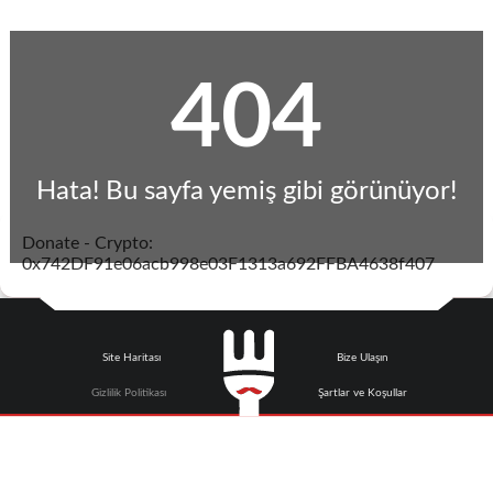
404
Hata! Bu sayfa yemiş gibi görünüyor!
Donate - Crypto:
0x742DF91e06acb998e03F1313a692FFBA4638f407
Site Haritası
Bize Ulaşın
Gizlilik Politikası
Şartlar ve Koşullar