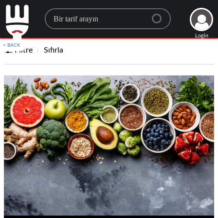
Search for a recipe
Login
< BACK
Filtre
Sıfırla