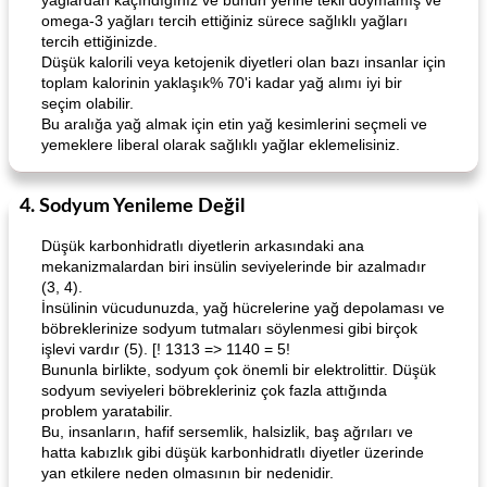
yağlardan kaçındığınız ve bunun yerine tekli doymamış ve
omega-3 yağları tercih ettiğiniz sürece sağlıklı yağları
tercih ettiğinizde.
Düşük kalorili veya ketojenik diyetleri olan bazı insanlar için
toplam kalorinin yaklaşık% 70'i kadar yağ alımı iyi bir
seçim olabilir.
Bu aralığa yağ almak için etin yağ kesimlerini seçmeli ve
yemeklere liberal olarak sağlıklı yağlar eklemelisiniz.
4. Sodyum Yenileme Değil
Düşük karbonhidratlı diyetlerin arkasındaki ana
mekanizmalardan biri insülin seviyelerinde bir azalmadır
(3, 4).
İnsülinin vücudunuzda, yağ hücrelerine yağ depolaması ve
böbreklerinize sodyum tutmaları söylenmesi gibi birçok
işlevi vardır (5). [! 1313 => 1140 = 5!
Bununla birlikte, sodyum çok önemli bir elektrolittir. Düşük
sodyum seviyeleri böbrekleriniz çok fazla attığında
problem yaratabilir.
Bu, insanların, hafif sersemlik, halsizlik, baş ağrıları ve
hatta kabızlık gibi düşük karbonhidratlı diyetler üzerinde
yan etkilere neden olmasının bir nedenidir.