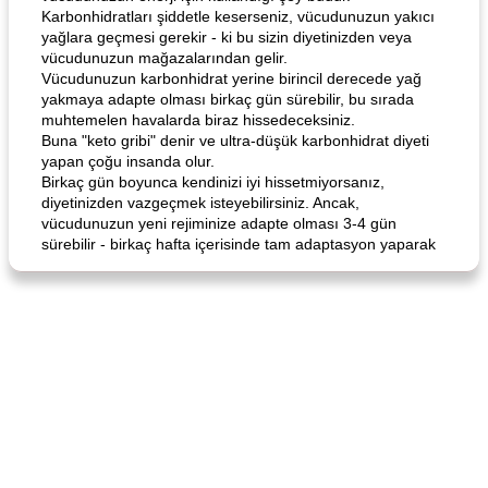
Karbonhidratları şiddetle keserseniz, vücudunuzun yakıcı
yağlara geçmesi gerekir - ki bu sizin diyetinizden veya
vücudunuzun mağazalarından gelir.
Vücudunuzun karbonhidrat yerine birincil derecede yağ
yakmaya adapte olması birkaç gün sürebilir, bu sırada
muhtemelen havalarda biraz hissedeceksiniz.
Angela's Awesome Enchiladas
Pop's Roast Turkey Sandwich
Buna "keto gribi" denir ve ultra-düşük karbonhidrat diyeti
yapan çoğu insanda olur.
Birkaç gün boyunca kendinizi iyi hissetmiyorsanız,
diyetinizden vazgeçmek isteyebilirsiniz. Ancak,
vücudunuzun yeni rejiminize adapte olması 3-4 gün
sürebilir - birkaç hafta içerisinde tam adaptasyon yaparak