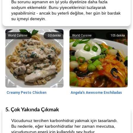
Bu sorunu aşmanın en iyi yolu diyetinize daha fazla
sodyum eklemektir. Bunu yiyeceklerinizi tuzlayarak
yapabilirsiniz - ancak bu yeterli değilse, her gün bir bardak
su içmeyi deneyin.
World Cuisine
30
dakika
World Cuisine
105
dakika
Creamy Pesto Chicken
Angela's Awesome Enchiladas
5. Çok Yakında Çıkmak
World Cuisine
105
dakika
Lunch/Snacks
12
dakika
Vücudunuz tercihen karbonhidrat yakmak için tasarlandı.
Bu nedenle, eğer karbonhidratlar her zaman mevcutsa,
vücudunuzun enerji için kullandığı şey budur.