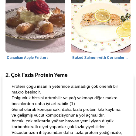
Canadian Apple Fritters
Baked Salmon with Coriander and Thyme
2. Çok Fazla Protein Yeme
Boneless Chicken Recipes
65
dakika
Candy
41
dakika
Protein çoğu insanın yeterince alamadığı çok önemli bir
makro besindir.
Dolgunluk hissini artırabilir ve yağ yakmayı diğer makro
besinlerden daha iyi artırabilir (1).
Genel olarak konuşursak, daha fazla protein kilo kaybına
ve gelişmiş vücut kompozisyonuna yol açmalıdır.
Ancak, çok miktarda yağsız hayvan yemi yiyen düşük
karbonhidratlı diyet yapanlar çok fazla yiyebilirler.
Vücudunuzun ihtiyacından daha fazla protein yediğinizde,
Curry Chicken Dinner
Mexican Cream (Fudge)