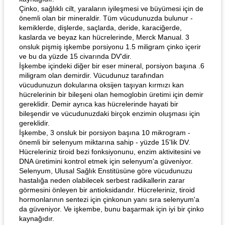
Çinko, sağlıklı cilt, yaraların iyileşmesi ve büyümesi için de
önemli olan bir mineraldir. Tüm vücudunuzda bulunur -
kemiklerde, dişlerde, saçlarda, deride, karaciğerde,
kaslarda ve beyaz kan hücrelerinde, Merck Manual. 3
onsluk pişmiş işkembe porsiyonu 1.5 miligram çinko içerir
ve bu da yüzde 15 civarında DV'dir.
İşkembe içindeki diğer bir eser mineral, porsiyon başına .6
miligram olan demirdir. Vücudunuz tarafından
vücudunuzun dokularına oksijen taşıyan kırmızı kan
hücrelerinin bir bileşeni olan hemoglobin üretimi için demir
gereklidir. Demir ayrıca kas hücrelerinde hayati bir
bileşendir ve vücudunuzdaki birçok enzimin oluşması için
gereklidir.
İşkembe, 3 onsluk bir porsiyon başına 10 mikrogram -
önemli bir selenyum miktarına sahip - yüzde 15'lik DV.
Hücreleriniz tiroid bezi fonksiyonunu, enzim aktivitesini ve
DNA üretimini kontrol etmek için selenyum'a güveniyor.
Selenyum, Ulusal Sağlık Enstitüsüne göre vücudunuzu
hastalığa neden olabilecek serbest radikallerin zarar
görmesini önleyen bir antioksidandır. Hücreleriniz, tiroid
hormonlarının sentezi için çinkonun yanı sıra selenyum'a
da güveniyor. Ve işkembe, bunu başarmak için iyi bir çinko
kaynağıdır.