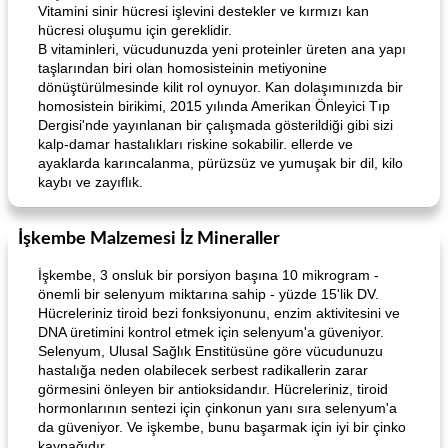
Vitamini sinir hücresi işlevini destekler ve kırmızı kan
hücresi oluşumu için gereklidir.
B vitaminleri, vücudunuzda yeni proteinler üreten ana yapı
taşlarından biri olan homosisteinin metiyonine
dönüştürülmesinde kilit rol oynuyor. Kan dolaşımınızda bir
homosistein birikimi, 2015 yılında Amerikan Önleyici Tıp
Dergisi'nde yayınlanan bir çalışmada gösterildiği gibi sizi
kalp-damar hastalıkları riskine sokabilir. ellerde ve
ayaklarda karıncalanma, pürüzsüz ve yumuşak bir dil, kilo
kaybı ve zayıflık.
İşkembe Malzemesi İz Mineraller
İşkembe, 3 onsluk bir porsiyon başına 10 mikrogram -
önemli bir selenyum miktarına sahip - yüzde 15'lik DV.
Hücreleriniz tiroid bezi fonksiyonunu, enzim aktivitesini ve
DNA üretimini kontrol etmek için selenyum'a güveniyor.
Selenyum, Ulusal Sağlık Enstitüsüne göre vücudunuzu
hastalığa neden olabilecek serbest radikallerin zarar
görmesini önleyen bir antioksidandır. Hücreleriniz, tiroid
hormonlarının sentezi için çinkonun yanı sıra selenyum'a
da güveniyor. Ve işkembe, bunu başarmak için iyi bir çinko
kaynağıdır.