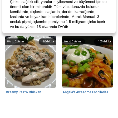
Çinko, sağlıklı cilt, yaraların iyileşmesi ve büyümesi için de
önemli olan bir mineraldir. Tüm vücudunuzda bulunur -
kemiklerde, dişlerde, saçlarda, deride, karaciğerde,
kaslarda ve beyaz kan hücrelerinde, Merck Manual. 3
onsluk pişmiş işkembe porsiyonu 1.5 miligram çinko içerir
ve bu da yüzde 15 civarında DV'dir.
World Cuisine
30
dakika
World Cuisine
105
dakika
Creamy Pesto Chicken
Angela's Awesome Enchiladas
World Cuisine
105
dakika
Lunch/Snacks
12
dakika