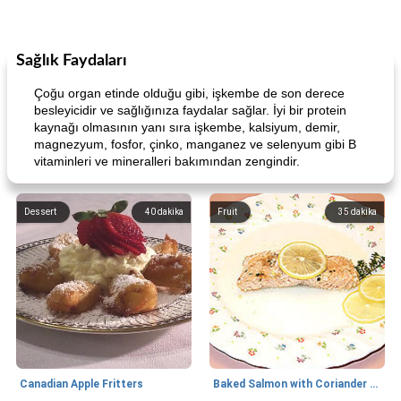
Sağlık Faydaları
Çoğu organ etinde olduğu gibi, işkembe de son derece
besleyicidir ve sağlığınıza faydalar sağlar. İyi bir protein
kaynağı olmasının yanı sıra işkembe, kalsiyum, demir,
magnezyum, fosfor, çinko, manganez ve selenyum gibi B
vitaminleri ve mineralleri bakımından zengindir.
Dessert
40
dakika
Fruit
35
dakika
Canadian Apple Fritters
Baked Salmon with Coriander and Thyme