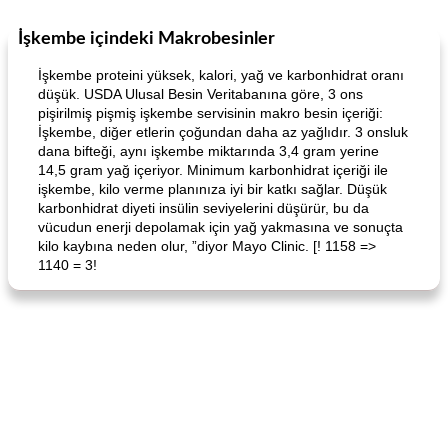
İşkembe içindeki Makrobesinler
Boneless Chicken Recipes
65
dakika
Candy
41
dakika
İşkembe proteini yüksek, kalori, yağ ve karbonhidrat oranı
düşük. USDA Ulusal Besin Veritabanına göre, 3 ons
pişirilmiş pişmiş işkembe servisinin makro besin içeriği:
İşkembe, diğer etlerin çoğundan daha az yağlıdır. 3 onsluk
dana bifteği, aynı işkembe miktarında 3,4 gram yerine
14,5 gram yağ içeriyor. Minimum karbonhidrat içeriği ile
işkembe, kilo verme planınıza iyi bir katkı sağlar. Düşük
karbonhidrat diyeti insülin seviyelerini düşürür, bu da
vücudun enerji depolamak için yağ yakmasına ve sonuçta
Curry Chicken Dinner
Mexican Cream (Fudge)
kilo kaybına neden olur, ”diyor Mayo Clinic. [! 1158 =>
1140 = 3!