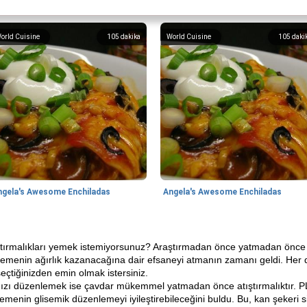
orld Cuisine
105
dakika
World Cuisine
105
daki
ngela's Awesome Enchiladas
Angela's Awesome Enchiladas
ştırmalıkları yemek istemiyorsunuz? Araştırmadan önce yatmadan önce y
menin ağırlık kazanacağına dair efsaneyi atmanın zamanı geldi. Her diy
seçtiğinizden emin olmak istersiniz.
mınızı düzenlemek ise çavdar mükemmel yatmadan önce atıştırmalıktır.
nin glisemik düzenlemeyi iyileştirebileceğini buldu. Bu, kan şekeri sivr