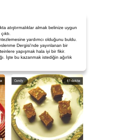
ta atıştırmalıklar almak belinize uygun
çıktı.
sentezlemesine yardımcı olduğunu buldu.
 Beslenme Dergisi'nde yayınlanan bir
inlere yapışmak hala iyi bir fikir.
ğı. İşte bu kazanmak istediğin ağırlık
ka
Candy
41
dakika