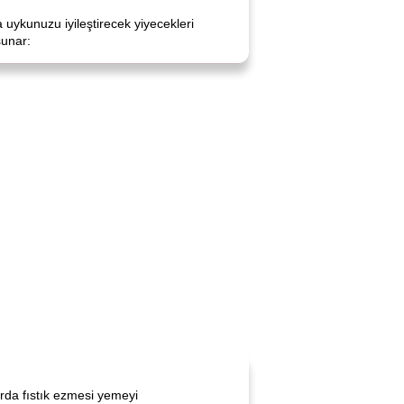
 uykunuzu iyileştirecek yiyecekleri
sunar:
arda fıstık ezmesi yemeyi