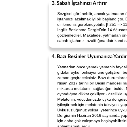
3. Sabah İştahınızı Artırır
Sezgisel görünebilir, ancak yatmadan 
iştahınızı azaltmak iyi bir başlangıçtır
dinlemeniz gerekmeyebilir. [! 251 => 1
İngiliz Beslenme Dergisi’nin 14 Ağustos
gözlemlediler. Makalede, yatmadan önce 
sabah iştahınızı azalttığına dair kanı
4. Bazı Besinler Uyumanıza Yardı
Yatmadan önce yemek yemenin faydaların
gıdalar uyku fonksiyonunu geliştiren be
zaman geçireceksiniz. Bazı durumlarda
Nisan 2017 tarihli bir Besin maddesi mak
miktarda melatonin sağladığını buldu. 
oynadığına dikkat çekiliyor - özellikle u
Melatonin, vücudunuzda uyku döngüsün
iyileştirmek için melatonin takviyesi y
Uykusuzluğunuz yoksa, yeterince uyku a
Dergisi'nin Haziran 2016 sayısında yap
için daha çok çalışmaya başlayabilirsiniz
antienflamatuardır.