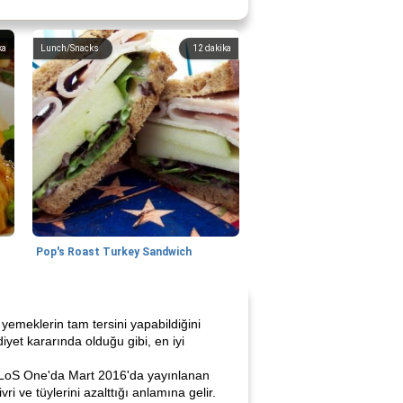
ka
Lunch/Snacks
12
dakika
Pop's Roast Turkey Sandwich
emeklerin tam tersini yapabildiğini
et kararında olduğu gibi, en iyi
 PLoS One'da Mart 2016'da yayınlanan
i ve tüylerini azalttığı anlamına gelir.