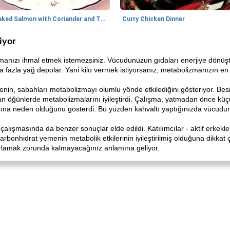
Baked Salmon with Coriander and Thyme
Curry Chicken Dinner
iyor
izmanızı ihmal etmek istemezsiniz. Vücudunuzun gıdaları enerjiye dönüşt
fazla yağ depolar. Yani kilo vermek istiyorsanız, metabolizmanızın en 
in, sabahları metabolizmayı olumlu yönde etkilediğini gösteriyor. Be
n öğünlerde metabolizmalarını iyileştirdi. Çalışma, yatmadan önce küç
a neden olduğunu gösterdi. Bu yüzden kahvaltı yaptığınızda vücudunu
lışmasında da benzer sonuçlar elde edildi. Katılımcılar - aktif erkekler 
karbonhidrat yemenin metabolik etkilerinin iyileştirilmiş olduğuna dikkat 
nırlamak zorunda kalmayacağınız anlamına geliyor.