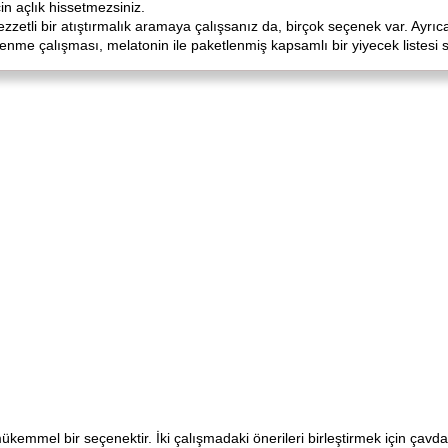
n açlık hissetmezsiniz.
zzetli bir atıştırmalık aramaya çalışsanız da, birçok seçenek var. Ayrıca
slenme çalışması, melatonin ile paketlenmiş kapsamlı bir yiyecek listesi 
kemmel bir seçenektir. İki çalışmadaki önerileri birleştirmek için çavd