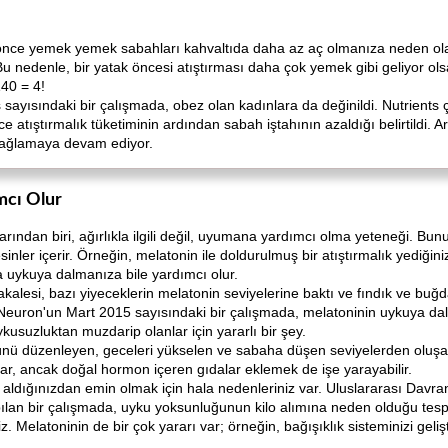
önce yemek yemek sabahları kahvaltıda daha az aç olmanıza neden olab
. Bu nedenle, bir yatak öncesi atıştırması daha çok yemek gibi geliyor olsa
140 = 4!
 sayısındaki bir çalışmada, obez olan kadınlara da değinildi. Nutrients ç
atıştırmalık tüketiminin ardından sabah iştahının azaldığı belirtildi. 
t sağlamaya devam ediyor.
mcı Olur
dan biri, ağırlıkla ilgili değil, uyumana yardımcı olma yeteneği. Bunu 
sinler içerir. Örneğin, melatonin ile doldurulmuş bir atıştırmalık yediğ
 uykuya dalmanıza bile yardımcı olur.
alesi, bazı yiyeceklerin melatonin seviyelerine baktı ve fındık ve buğday 
Neuron'un Mart 2015 sayısındaki bir çalışmada, melatoninin uykuya dal
ykusuzluktan muzdarip olanlar için yararlı bir şey.
ü düzenleyen, geceleri yükselen ve sabaha düşen seviyelerden oluşan
apar, ancak doğal hormon içeren gıdalar eklemek de işe yarayabilir.
ldığınızdan emin olmak için hala nedenleriniz var. Uluslararası Davran
ılan bir çalışmada, uyku yoksunluğunun kilo alımına neden olduğu tesp
. Melatoninin de bir çok yararı var; örneğin, bağışıklık sisteminizi geliştir