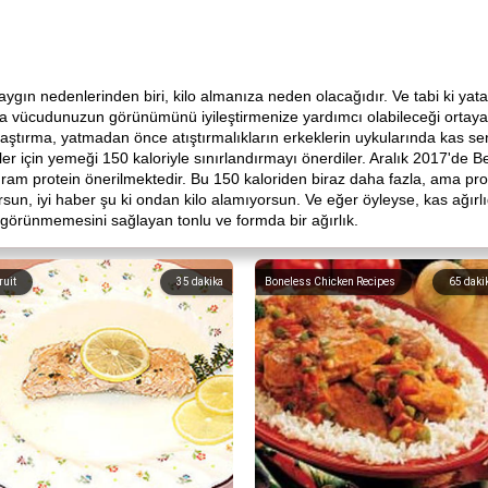
 nedenlerinden biri, kilo almanıza neden olacağıdır. Ve tabi ki yatak
da vücudunuzun görünümünü iyileştirmenize yardımcı olabileceği ortaya 
raştırma, yatmadan önce atıştırmalıkların erkeklerin uykularında kas 
kiler için yemeği 150 kaloriyle sınırlandırmayı önerdiler. Aralık 2017'de
ram protein önerilmektedir. Bu 150 kaloriden biraz daha fazla, ama prote
rsun, iyi haber şu ki ondan kilo alamıyorsun. Ve eğer öyleyse, kas ağırlı
örünmemesini sağlayan tonlu ve formda bir ağırlık.
ruit
35
dakika
Boneless Chicken Recipes
65
daki