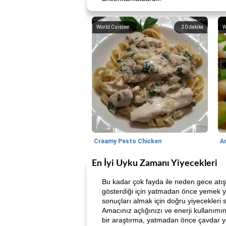
World Cuisine
30
dakika
W
Creamy Pesto Chicken
A
En İyi Uyku Zamanı Yiyecekleri
Bu kadar çok fayda ile neden gece atı
gösterdiği için yatmadan önce yemek ye
sonuçları almak için doğru yiyecekleri 
Amacınız açlığınızı ve enerji kullanı
bir araştırma, yatmadan önce çavdar yeme