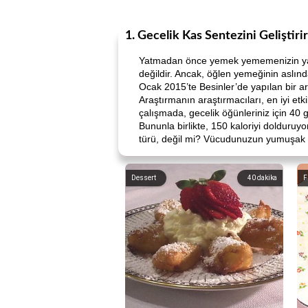
1. Gecelik Kas Sentezini Geliştirir
Yatmadan önce yemek yememenizin yaygın
değildir. Ancak, öğlen yemeğinin aslın
Ocak 2015’te Besinler’de yapılan bir a
Araştırmanın araştırmacıları, en iyi et
çalışmada, gecelik öğünleriniz için 40 g
Bununla birlikte, 150 kaloriyi dolduruyo
türü, değil mi? Vücudunuzun yumuşak g
Dessert
40
dakika
F