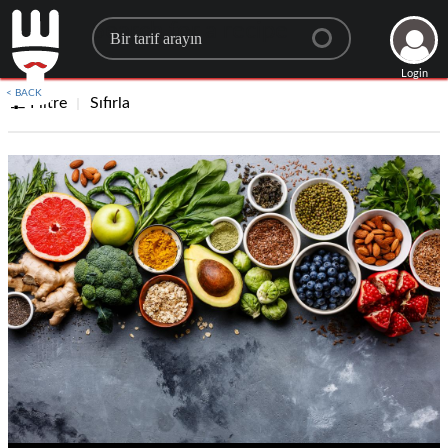
Search for a recipe
Login
< BACK
Filtre
Sıfırla