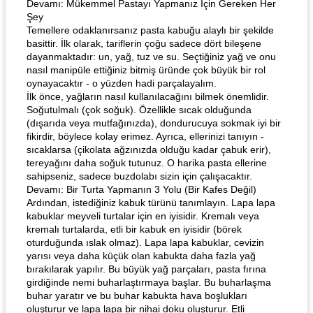
Devamı: Mükemmel Pastayı Yapmanız İçin Gereken Her
Şey
Temellere odaklanırsanız pasta kabuğu alaylı bir şekilde
basittir. İlk olarak, tariflerin çoğu sadece dört bileşene
dayanmaktadır: un, yağ, tuz ve su. Seçtiğiniz yağ ve onu
nasıl manipüle ettiğiniz bitmiş üründe çok büyük bir rol
oynayacaktır - o yüzden hadi parçalayalım.
İlk önce, yağların nasıl kullanılacağını bilmek önemlidir.
Soğutulmalı (çok soğuk). Özellikle sıcak olduğunda
(dışarıda veya mutfağınızda), dondurucuya sokmak iyi bir
fikirdir, böylece kolay erimez. Ayrıca, ellerinizi tanıyın -
sıcaklarsa (çikolata ağzınızda olduğu kadar çabuk erir),
tereyağını daha soğuk tutunuz. O harika pasta ellerine
sahipseniz, sadece buzdolabı sizin için çalışacaktır.
Devamı: Bir Turta Yapmanın 3 Yolu (Bir Kafes Değil)
Ardından, istediğiniz kabuk türünü tanımlayın. Lapa lapa
kabuklar meyveli turtalar için en iyisidir. Kremalı veya
kremalı turtalarda, etli bir kabuk en iyisidir (börek
oturduğunda ıslak olmaz). Lapa lapa kabuklar, cevizin
yarısı veya daha küçük olan kabukta daha fazla yağ
bırakılarak yapılır. Bu büyük yağ parçaları, pasta fırına
girdiğinde nemi buharlaştırmaya başlar. Bu buharlaşma
buhar yaratır ve bu buhar kabukta hava boşlukları
oluşturur ve lapa lapa bir nihai doku oluşturur. Etli