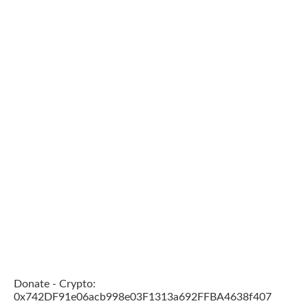
Donate - Crypto:
0x742DF91e06acb998e03F1313a692FFBA4638f407