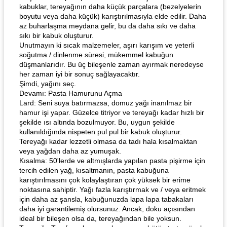
kabuklar, tereyağının daha küçük parçalara (bezelyelerin
boyutu veya daha küçük) karıştırılmasıyla elde edilir. Daha
az buharlaşma meydana gelir, bu da daha sıkı ve daha
sıkı bir kabuk oluşturur.
Unutmayın ki sıcak malzemeler, aşırı karışım ve yeterli
soğutma / dinlenme süresi, mükemmel kabuğun
düşmanlarıdır. Bu üç bileşenle zaman ayırmak neredeyse
her zaman iyi bir sonuç sağlayacaktır.
Şimdi, yağını seç.
Devamı: Pasta Hamurunu Açma
Lard: Seni suya batırmazsa, domuz yağı inanılmaz bir
hamur işi yapar. Güzelce titriyor ve tereyağı kadar hızlı bir
şekilde ısı altında bozulmuyor. Bu, uygun şekilde
kullanıldığında nispeten pul pul bir kabuk oluşturur.
Tereyağı kadar lezzetli olmasa da tadı hala kısalmaktan
veya yağdan daha az yumuşak.
Kısalma: 50'lerde ve altmışlarda yapılan pasta pişirme için
tercih edilen yağ, kısaltmanın, pasta kabuğuna
karıştırılmasını çok kolaylaştıran çok yüksek bir erime
noktasına sahiptir. Yağı fazla karıştırmak ve / veya eritmek
için daha az şansla, kabuğunuzda lapa lapa tabakaları
daha iyi garantilemiş olursunuz. Ancak, doku açısından
ideal bir bileşen olsa da, tereyağından bile yoksun.